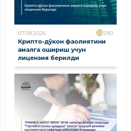
07.08.2026
290
Крипто-дўкон фаолиятини
амалга ошириш учун
лицензия берилди