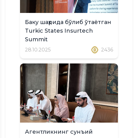
Баку шаҳрида бўлиб ўтаётган
Turkic States Insurtech
Summit
28.10.2025
2436
Агентликнинг сунъий