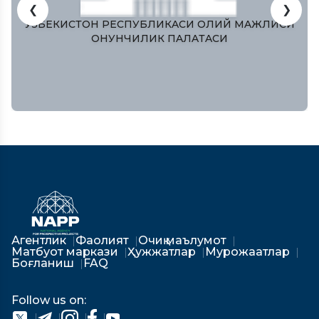
❮
❯
ЎЗБЕКИСТОН РЕСПУБЛИКAСИ ОЛИЙ МAЖЛИСИ
ҚОНУНЧИЛИК ПAЛAТAСИ
Агентлик
Фаолият
Очиқ маълумот
Матбуот маркази
Ҳужжатлар
Мурожаатлар
Боғланиш
FAQ
Follow us on: