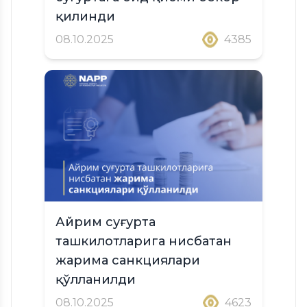
қилинди
08.10.2025
4385
Айрим суғурта
ташкилотларига нисбатан
жарима санкциялари
қўлланилди
08.10.2025
4623