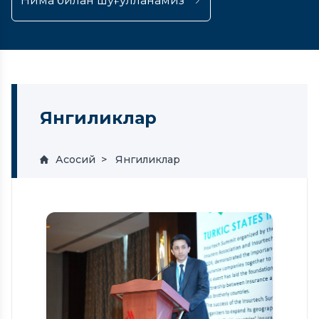
Нима билан шуғулланамиз
Янгиликлар
Асосий
Янгиликлар