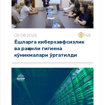
06.08.2026
148
Ёшларга киберхавфсизлик
ва рақамли гигиена
кўникмалари ўргатилди