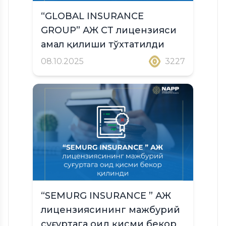
“GLOBAL INSURANCE
GROUP” АЖ CТ лицензияси
амал қилиши тўхтатилди
08.10.2025
3227
“SEMURG INSURANCE ” АЖ
лицензиясининг мажбурий
суғуртага оид қисми бекор