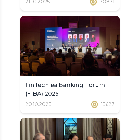
21.10.2025
30831
FinTech ва Banking Forum
(FIBA) 2025
20.10.2025
15627