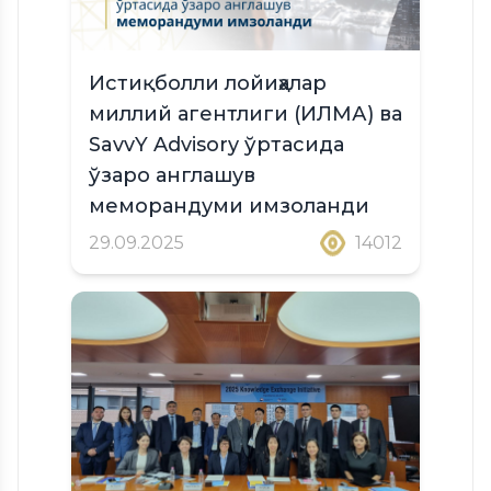
Истиқболли лойиҳалар
миллий агентлиги (ИЛМА) ва
SavvY Advisory ўртасида
ўзаро англашув
меморандуми имзоланди
29.09.2025
14012