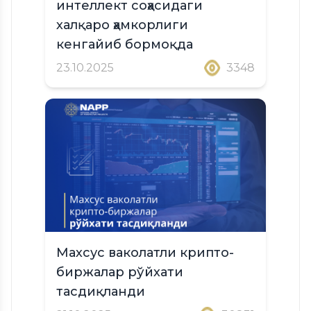
интеллект соҳасидаги
халқаро ҳамкорлиги
кенгайиб бормоқда
23.10.2025
3348
Махсус ваколатли крипто-
биржалар рўйхати
тасдиқланди