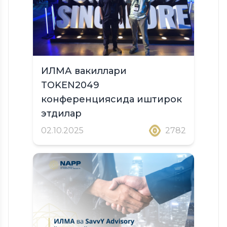
ИЛМА вакиллари
TOKEN2049
конференциясида иштирок
этдилар
02.10.2025
2782