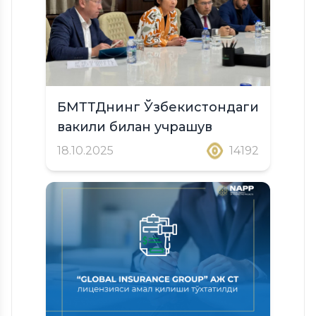
БМТТДнинг Ўзбекистондаги
вакили билан учрашув
18.10.2025
14192