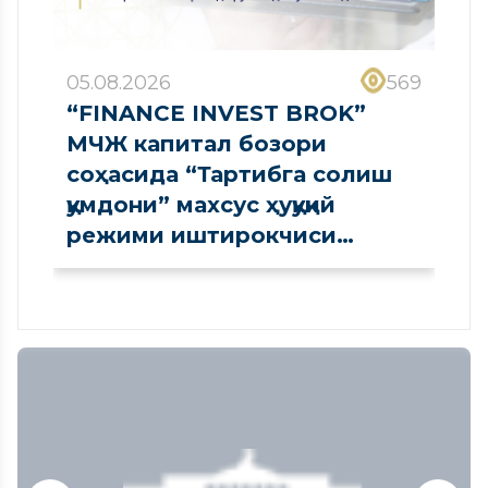
05.08.2026
569
“FINANCE INVEST BROK”
МЧЖ капитал бозори
соҳасида “Тартибга солиш
қумдони” махсус ҳуқуқий
режими иштирокчиси
сифатида рўйхатдан
ўтказилди