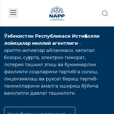
Ўзбекистон Республикаси Истиқболли
лойиҳалар миллий агентлиги
-
крипто-активлар айланмаси, капитал
бозори, суғурта, электрон тижорат,
лотерея ташкил этиш ва букмекерлик
фаолияти соҳаларини тартибга солиш,
лицензиялаш ва рухсат бериш тартиб-
таомилларини амалга ошириш бўйича
ваколатли давлат ташкилоти.