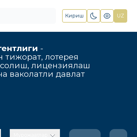
Кириш
UZ
гентлиги
-
н тижорат, лотерея
 солиш, лицензиялаш
а ваколатли давлат
Мурожаатлар