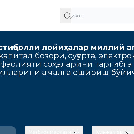
стиқболли лойиҳалар миллий а
апитал бозори, суғурта, электро
 фаолияти соҳаларини тартибга
милларини амалга ошириш бўйич
Матбуот маркази
Ҳужжатлар