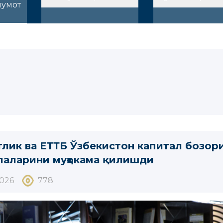
лумот
тлик ва ЕТТБ Ўзбекистон капитал бозо
лаларини муҳокама қилишди
2026
778