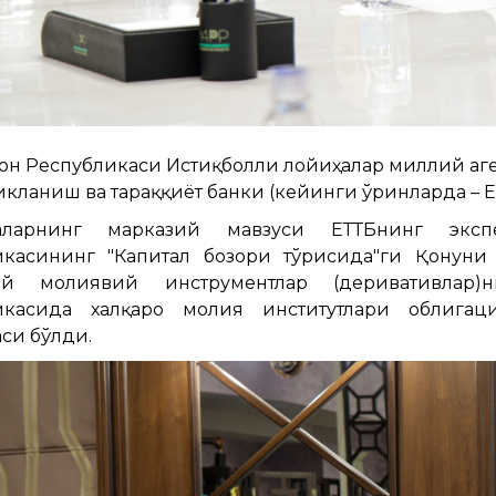
он Республикаси Истиқболли лойиҳалар миллий аге
икланиш ва тараққиёт банки (кейинги ўринларда – Е
аларнинг марказий мавзуси ЕТТБнинг эксп
икасининг "Капитал бозори тўғрисида"ги Қонуни
ий молиявий инструментлар (деривативлар
икасида халқаро молия институтлари облигац
си бўлди.