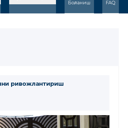
Боғланиш
FAQ
рини ривожлантириш