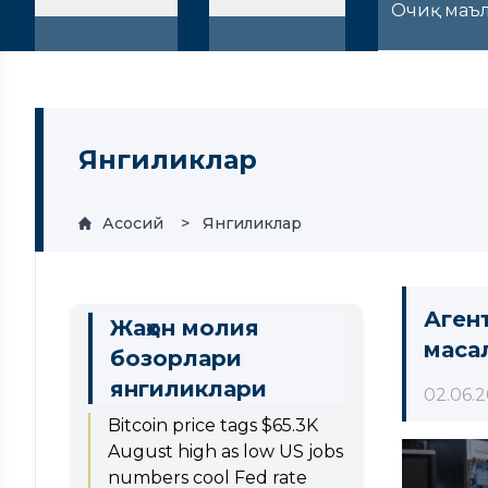
Очиқ маъ
Янгиликлар
Асосий
Янгиликлар
Аген
Жаҳон молия
маса
бозорлари
янгиликлари
02.06.
Bitcoin price tags $65.3K
August high as low US jobs
numbers cool Fed rate