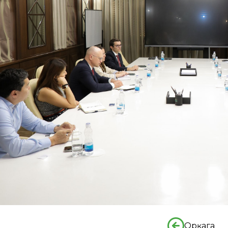
Орқага