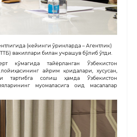
нтлигида (кейинги ўринларда – Агентлик)
ТТБ) вакиллари билан учрашув бўлиб ўтди.
ерт кўмагида тайёрланган Ўзбекистон
 лойиҳасининг айрим қоидалари, хусусан,
)ни тартибга солиш ҳамда Ўзбекистон
ияларининг муомаласига оид масалалар