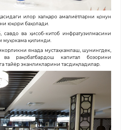
асидаги илғор халқаро амалиётларни қонун
ни юқори баҳолади.
, савдо ва ҳисоб-китоб инфратузилмасини
 муҳокама қилинди.
мкорликни янада мустаҳкамлаш, шунингдек,
ф ва рақобатбардош капитал бозорини
а тайёр эканликларини тасдиқладилар.