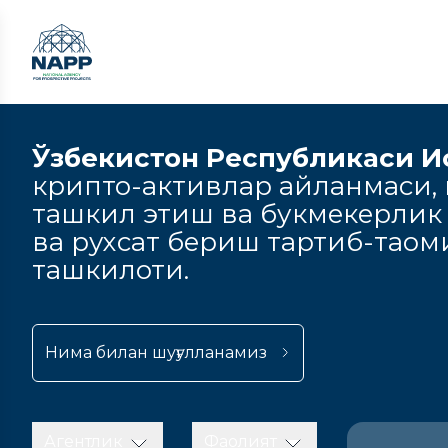
Ўзбекистон Республикаси И
крипто-активлар айланмаси, к
ташкил этиш ва букмекерлик
ва рухсат бериш тартиб-тао
ташкилоти.
Нима билан шуғулланамиз
Агентлик
Фаолият