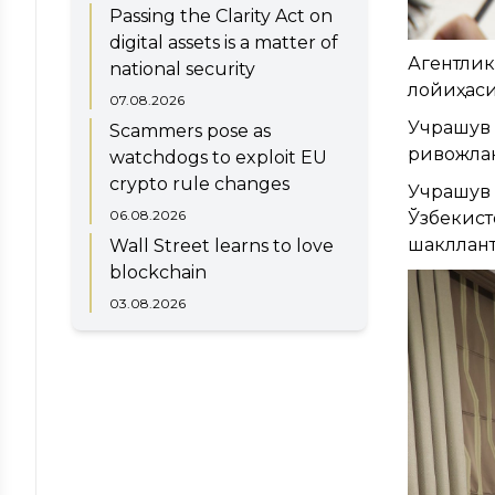
Passing the Clarity Act on
digital assets is a matter of
Агентлик
national security
лойиҳаси
07.08.2026
Учрашув
Scammers pose as
ривожлан
watchdogs to exploit EU
crypto rule changes
Учрашув 
06.08.2026
Ўзбекис
шакллант
Wall Street learns to love
blockchain
03.08.2026