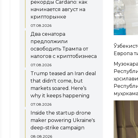
рекорды Cardano: как
начинается август на
крипторынке
07.08.2026
Два сенатора
предлолжили
Ўзбекист
освободить Трампа от
Европа т
налогов с криптобизнеса
Музокар
07.08.2026
Республ
Trump teased an Iran deal
ҳосилав
that didn't come, but
Республ
markets soared. Here’s
муҳокама
why it keeps happening
07.08.2026
Inside the startup drone
maker powering Ukraine's
deep-strike campaign
08.08.2026