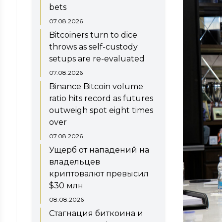
bets
07.08.2026
Bitcoiners turn to dice
throws as self-custody
setups are re-evaluated
07.08.2026
Binance Bitcoin volume
ratio hits record as futures
outweigh spot eight times
over
07.08.2026
Ущерб от нападений на
владельцев
криптовалют превысил
$30 млн
08.08.2026
Стагнация биткоина и