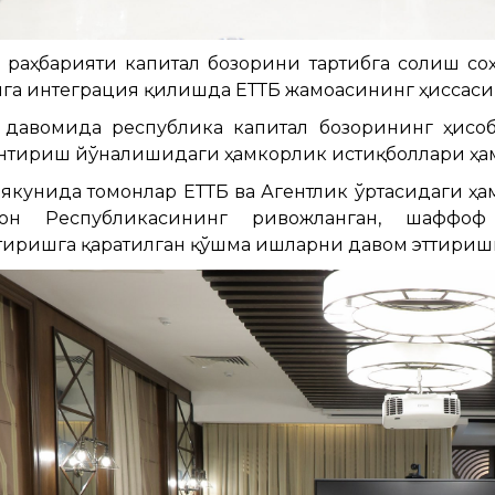
 раҳбарияти капитал бозорини тартибга солиш соҳ
га интеграция қилишда ЕТТБ жамоасининг ҳиссаси
 давомида республика капитал бозорининг ҳисоб
тириш йўналишидаги ҳамкорлик истиқболлари ҳам
якунида томонлар ЕТТБ ва Агентлик ўртасидаги ҳа
тон Республикасининг ривожланган, шаффо
иришга қаратилган қўшма ишларни давом эттиришг