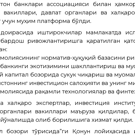
стон банклари ассоциацияси
билан ҳамкор
и вакиллари, давлат органлари ва халқар
 учун муҳим платформа бўлди.
 доирасида иштирокчилар мамлакатда ис
тбардош ривожлантиришга қаратилган қат
ан:
 молиясининг норматив-ҳуқуқий базасини р
 банкинги экотизимини шакллантириш ва му
й капитал бозорида сукук чиқариш ва муома
истоннинг инвестицион салоҳияти ва унинг м
 молиясида рақамли технологиялар ва финт
а халқаро экспертлар, инвестиция инстит
 органлари вакиллари маъруза қилдилар, 
йўналишда олиб борилишига хизмат қилди.
ал бозори тўғрисида”ги Қонун лойиҳасида 