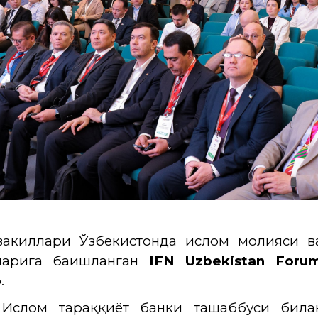
акиллари Ўзбекистонда ислом молияси в
ларига бағишланган
IFN Uzbekistan Foru
.
Ислом тараққиёт банки ташаббуси бил