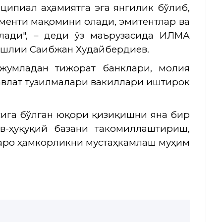
нципиал аҳамиятга эга янгилик бўлиб,
менти мақомини олади, эмитентлар ва
лади", –
деди ўз маърузасида ИЛМА
шлиғи Саибжан Худайбердиев.
 жумладан тижорат банклари, молия
давлат тузилмалари вакиллари иштирок
ига бўлган юқори қизиқишни яна бир
-ҳуқуқий базани такомиллаштириш,
қаро ҳамкорликни мустаҳкамлаш муҳим