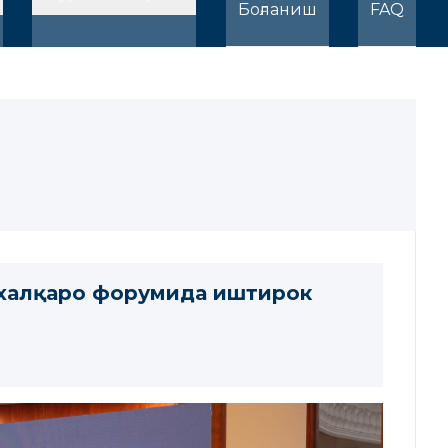
Боғланиш
FAQ
 халқаро форумида иштирок