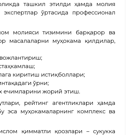
ликда ташкил этилди ҳамда молия
о экспертлар ўртасида профессионал
лом молияси тизимини барқарор ва
ор масалаларни муҳокама қилдилар,
ивожлантириш;
стаҳкамлаш;
лага киритиш истиқболлари;
интақадаги ўрни;
ех ечимларини жорий этиш.
утлари, рейтинг агентликлари ҳамда
бу эса муҳокамаларнинг комплекс ва
ислом қимматли қоғозлари – сукукка