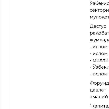
Ўзбеки
сектор
мулоқот
Дастур
рақоба
жумлад
- ислом
- ислом
- милли
- Ўзбек
- ислом
Форумд
давлат
амалий 
“Капит