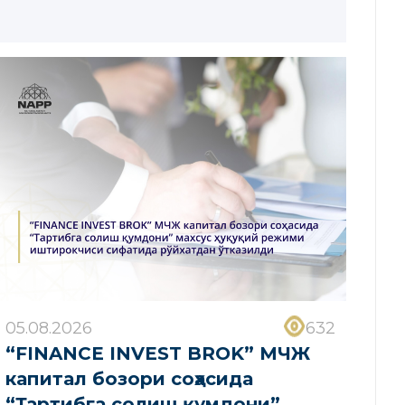
05.08.2026
632
“FINANCE INVEST BROK” МЧЖ
капитал бозори соҳасида
“Тартибга солиш қумдони”