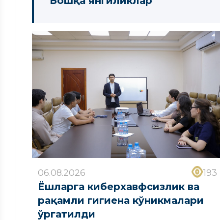
Бошқа янгиликлар
06.08.2026
193
Ёшларга киберхавфсизлик ва
рақамли гигиена кўникмалари
ўргатилди