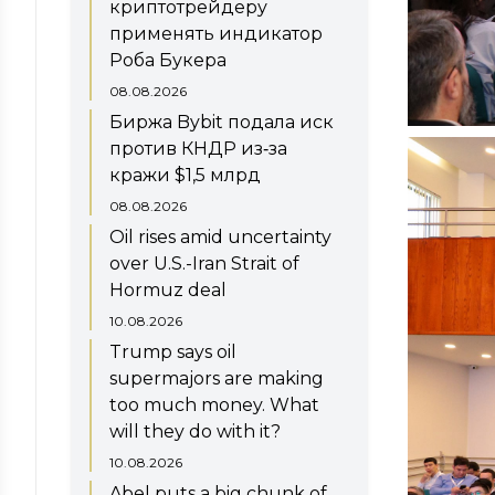
криптотрейдеру
применять индикатор
Роба Букера
08.08.2026
Биржа Bybit подала иск
против КНДР из‑за
кражи $1,5 млрд
08.08.2026
Oil rises amid uncertainty
over U.S.-Iran Strait of
Hormuz deal
10.08.2026
Trump says oil
supermajors are making
too much money. What
will they do with it?
10.08.2026
Abel puts a big chunk of