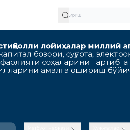
стиқболли лойиҳалар миллий а
апитал бозори, суғурта, электро
 фаолияти соҳаларини тартибга
милларини амалга ошириш бўйич
Матбуот маркази
Ҳужжатлар