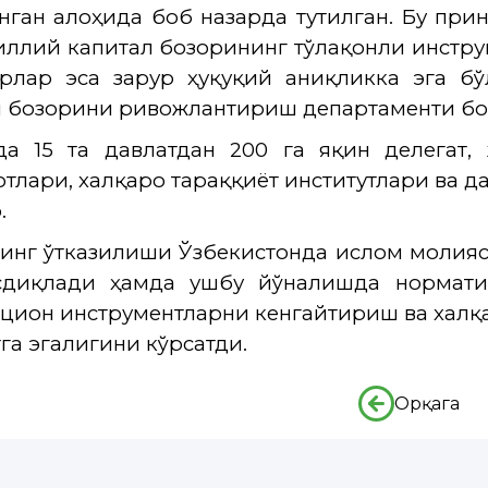
нган алоҳида боб назарда тутилган. Бу при
иллий капитал бозорининг тўлақонли инстру
орлар эса зарур ҳуқуқий аниқликка эга бў
 бозорини ривожлантириш департаменти бо
да 15 та давлатдан 200 га яқин делегат,
тлари, халқаро тараққиёт институтлари ва 
.
инг ўтказилиши Ўзбекистонда ислом молияс
сдиқлади ҳамда ушбу йўналишда норматив
цион инструментларни кенгайтириш ва хал
га эгалигини кўрсатди.
Орқага