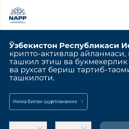
Ўзбекистон Республикаси И
крипто-активлар айланмаси, к
ташкил этиш ва букмекерлик
ва рухсат бериш тартиб-тао
ташкилоти.
Нима билан шуғулланамиз
Агентлик
Фаолият