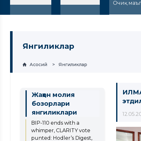
Очиқ маъ
Янгиликлар
Асосий
Янгиликлар
ИЛМА
Жаҳон молия
этди
бозорлари
янгиликлари
12.05.2
BIP-110 ends with a
whimper, CLARITY vote
punted: Hodler’s Digest,