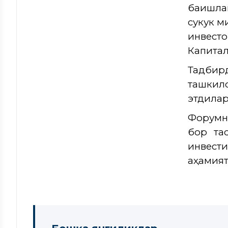
бағишла
сукук м
инвест
Капитал
Тадбир
ташкило
этдилар
Форумн
бор та
инвести
аҳамият