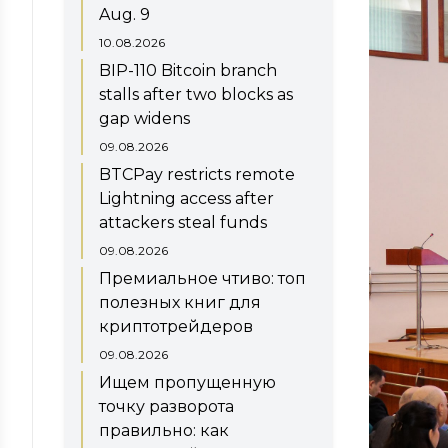
Aug. 9
10.08.2026
BIP-110 Bitcoin branch
stalls after two blocks as
gap widens
09.08.2026
BTCPay restricts remote
Lightning access after
attackers steal funds
09.08.2026
Премиальное чтиво: топ
полезных книг для
криптотрейдеров
09.08.2026
Ищем пропущенную
точку разворота
правильно: как