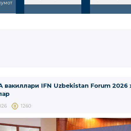
лумот
 вакиллари IFN Uzbekistan Forum 2026
лар
026
1260