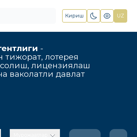
Кириш
UZ
гентлиги
-
н тижорат, лотерея
 солиш, лицензиялаш
а ваколатли давлат
Мурожаатлар