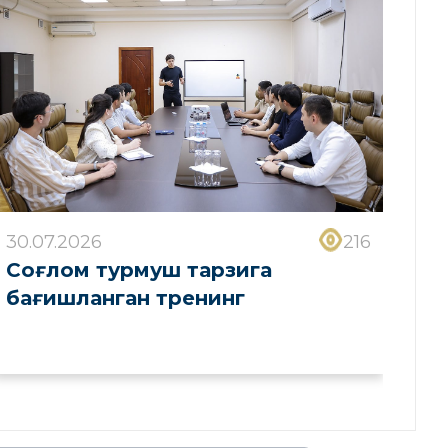
30.07.2026
216
Соғлом турмуш тарзига
бағишланган тренинг