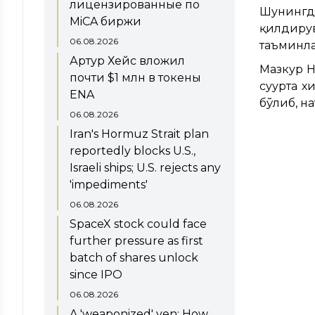
лицензированные по
Шунингд
MiCA биржи
қилдиру
06.08.2026
таъминла
Артур Хейс вложил
Мазкур Н
почти $1 млн в токены
суғурта 
ENA
бўлиб, н
06.08.2026
Iran's Hormuz Strait plan
reportedly blocks U.S.,
Israeli ships; U.S. rejects any
'impediments'
06.08.2026
SpaceX stock could face
further pressure as first
batch of shares unlock
since IPO
06.08.2026
A 'weaponized' yen: How