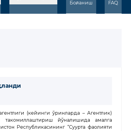
Боғланиш
FAQ
қланди
гентлиги (кейинги ўринларда – Агентлик)
ани такомиллаштириш йўналишида амалга
истон Республикасининг “Суғурта фаолияти