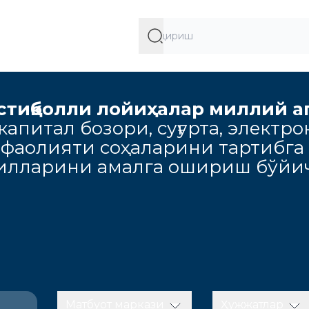
стиқболли лойиҳалар миллий а
апитал бозори, суғурта, электро
 фаолияти соҳаларини тартибга
милларини амалга ошириш бўйич
Матбуот маркази
Ҳужжатлар