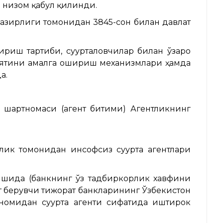
и низом қабул қилинди.
азирлиги томонидан 3845-сон билан давлат
риш тартиби, суғурталовчилар билан ўзаро
лиятини амалга ошириш механизмлари ҳамда
а.
иқ шартномаси (агент битими) Агентликнинг
лик томонидан инсофсиз суғурта агентлари
лишида (банкнинг ўз тадбиркорлик хавфини
т берувчи тижорат банкларининг Ўзбекистон
 номидан суғурта агенти сифатида иштирок