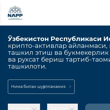
Ўзбекистон Республикаси И
крипто-активлар айланмаси, к
ташкил этиш ва букмекерлик
ва рухсат бериш тартиб-тао
ташкилоти.
Нима билан шуғулланамиз
Агентлик
Фаолият