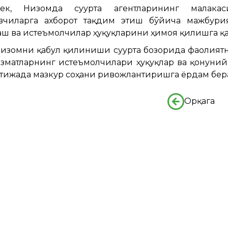
ек, Низомда суғурта агентларининг малака
вчиларга ахборот тақдим этиш бўйича мажбури
ш ва истеъмолчилар ҳуқуқларини ҳимоя қилишга қа
изомни қабул қилиниши суғурта бозорида фаолиятн
хизматларнинг истеъмолчилари ҳуқуқлар ва қонуни
атижада мазкур соҳани ривожлантиришга ёрдам бер
Орқага