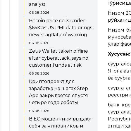
тўғрисид
analyst
06.08.2026
Низом 20
рўйхатид
Bitcoin price coils under
$65K as US PMI data brings
Низом би
new ‘stagflation’ warning
муносаба
06.08.2026
улар фао
Zeus Wallet taken offline
Хусусан:
after cyberattack, says no
суғуртал
customer funds at risk
Ягона ав
06.08.2026
ва суғурт
Криптопроект для
суғурта 
заработка на шагах Step
реестри
App закрывается спустя
четыре года работы
банк кре
06.08.2026
суғуртал
В ЕС мошенники выдают
Республи
себя за чиновников и
этиши ҳа