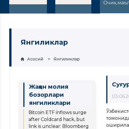
Очиқ маъ
Янгиликлар
Асосий
Янгиликлар
Суғу
Жаҳон молия
бозорлари
03.06.
янгиликлари
Ўзбекист
Bitcoin ETF inflows surge
томонид
after Coldcard hack, but
оширилаё
link is unclear: Bloomberg