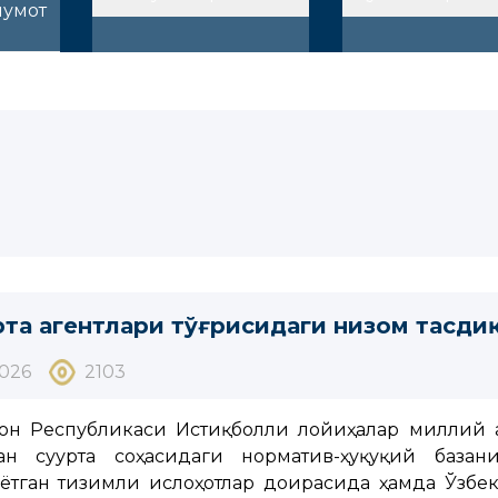
лумот
рта агентлари тўғрисидаги низом тасди
2026
2103
он Республикаси Истиқболли лойиҳалар миллий а
ан суғурта соҳасидаги норматив-ҳуқуқий баз
тган тизимли ислоҳотлар доирасида ҳамда Ўзбек