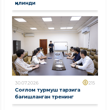
қилинди
30.07.2026
215
Соғлом турмуш тарзига
бағишланган тренинг