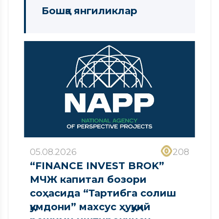
Бошқа янгиликлар
05.08.2026
208
“FINANCE INVEST BROK”
МЧЖ капитал бозори
соҳасида “Тартибга солиш
қумдони” махсус ҳуқуқий