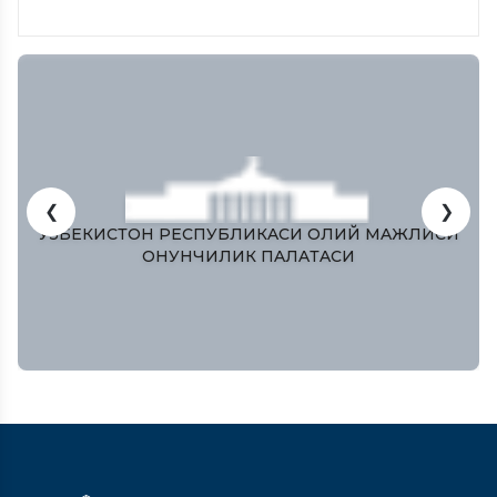
❮
❯
ЎЗБЕКИСТОН РЕСПУБЛИКAСИ ОЛИЙ МAЖЛИСИ
ҚОНУНЧИЛИК ПAЛAТAСИ