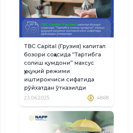
TBC Capital (Грузия) капитал
бозори соҳасида “Тартибга
солиш қумдони” махсус
ҳуқуқий режими
иштирокчиси сифатида
рўйхатдан ўтказилди
23.06.2025
4868