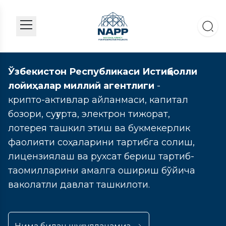
Ўзбекистон Республикаси Истиқболли
лойиҳалар миллий агентлиги
-
крипто-активлар айланмаси, капитал
бозори, суғурта, электрон тижорат,
лотерея ташкил этиш ва букмекерлик
фаолияти соҳаларини тартибга солиш,
лицензиялаш ва рухсат бериш тартиб-
таомилларини амалга ошириш бўйича
ваколатли давлат ташкилоти.