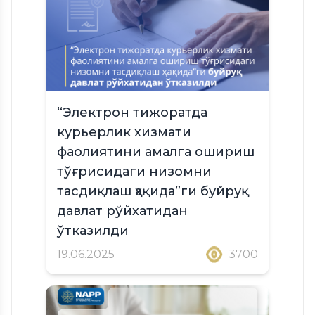
“Электрон тижоратда
курьерлик хизмати
фаолиятини амалга ошириш
тўғрисидаги низомни
тасдиқлаш ҳақида”ги буйруқ
давлат рўйхатидан
ўтказилди
19.06.2025
3700