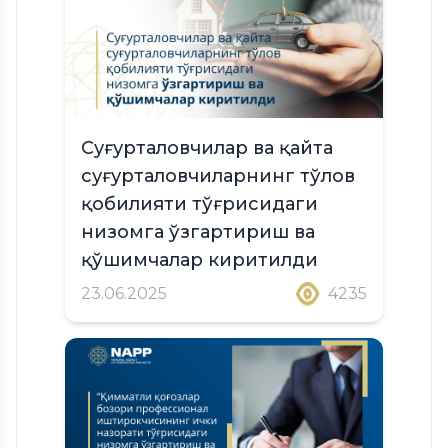
Суғурталовчилар ва қайта
суғурталовчиларнинг тўлов
қобилияти тўғрисидаги
низомга ўзгартириш ва
қўшимчалар киритилди
23.06.2025
4235