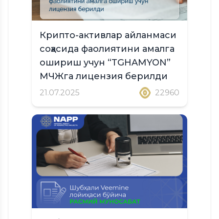
Крипто-активлар айланмаси
соҳасида фаолиятини амалга
ошириш учун “TGHAMYON”
МЧЖга лицензия берилди
21.07.2025
22960