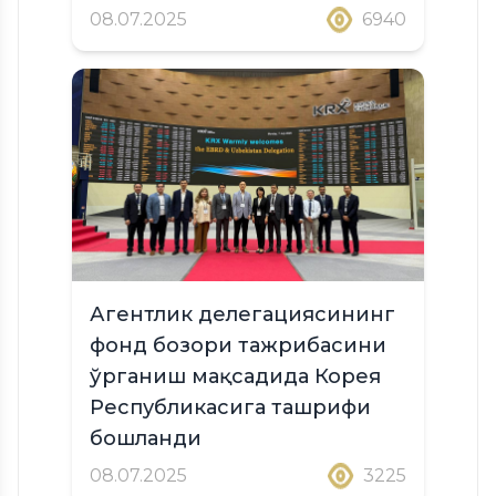
08.07.2025
6940
Агентлик делегациясининг
фонд бозори тажрибасини
ўрганиш мақсадида Корея
Республикасига ташрифи
бошланди
08.07.2025
3225