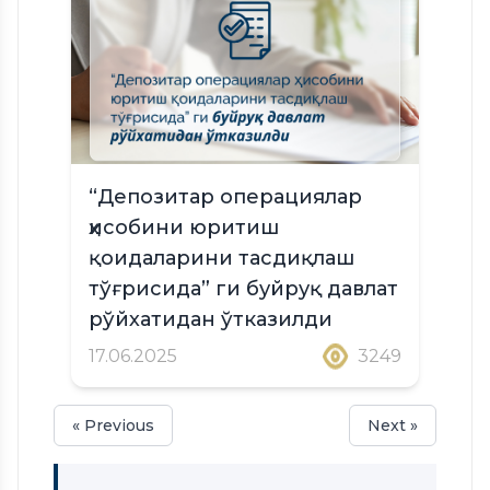
“Депозитар операциялар
ҳисобини юритиш
қоидаларини тасдиқлаш
тўғрисида” ги буйруқ давлат
рўйхатидан ўтказилди
17.06.2025
3249
« Previous
Next »