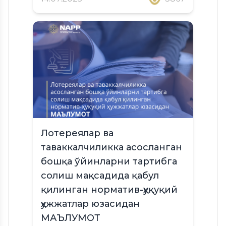
Лотереялар ва
таваккалчиликка асосланган
бошқа ўйинларни тартибга
солиш мақсадида қабул
қилинган норматив-ҳуқуқий
ҳужжатлар юзасидан
МАЪЛУМОТ