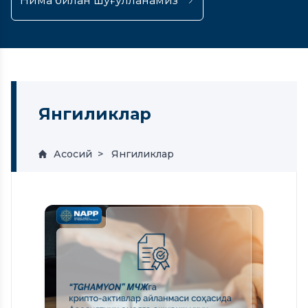
Нима билан шуғулланамиз
Янгиликлар
Асосий
Янгиликлар