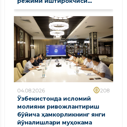
режими иштирокчиси
сифатида рўйхатдан
ўтказилди
04.08.2026
208
Ўзбекистонда исломий
молияни ривожлантириш
бўйича ҳамкорликнинг янги
йўналишлари муҳокама