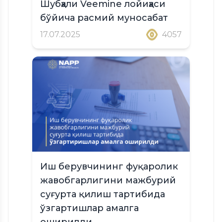
Шубҳали Veemine лойиҳаси
бўйича расмий муносабат
17.07.2025
4057
Иш берувчининг фуқаролик
жавобгарлигини мажбурий
суғурта қилиш тартибида
ўзгартишлар амалга
оширилди