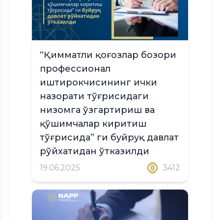
“Қимматли қоғозлар бозори
профессионал
иштирокчисининг ички
назорати тўғрисидаги
низомга ўзгартириш ва
қўшимчалар киритиш
тўғрисида” ги буйруқ давлат
рўйхатидан ўтказилди
19.06.2025
3412