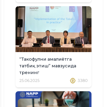
“Такофулни амалиётга
татбиқ этиш” мавзусида
тренинг
25.06.2025
3380