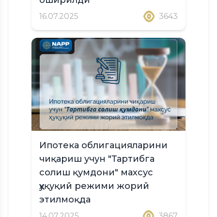
16.07.2025
3643
Ипотека облигацияларини
чиқариш учун "Тартибга
солиш қумдони" махсус
ҳуқуқий режими жорий
этилмоқда
14.07.2025
3867