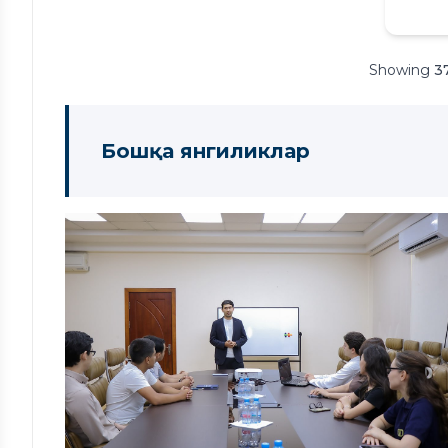
Showing
3
Бошқа янгиликлар