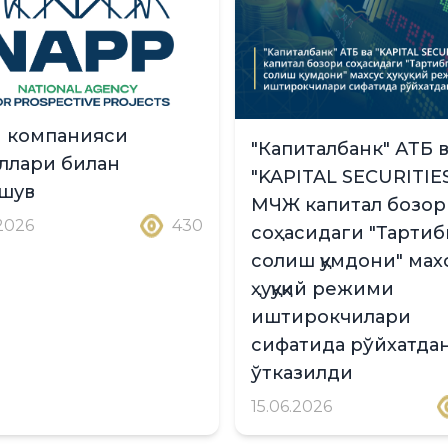
 компанияси
"Капиталбанк" АТБ 
ллари билан
"KAPITAL SECURITIE
шув
МЧЖ капитал бозор
.2026
430
соҳасидаги "Тартиб
солиш қумдони" мах
ҳуқуқий режими
иштирокчилари
сифатида рўйхатда
ўтказилди
15.06.2026