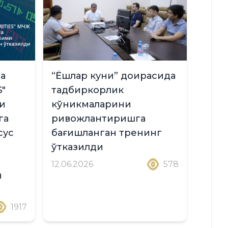
ва
“Ёшлар куни” доирасида
S"
тадбиркорлик
и
кўникмаларини
га
ривожлантиришга
сус
бағишланган тренинг
ўтказилди
12.06.2026
578
н
1917