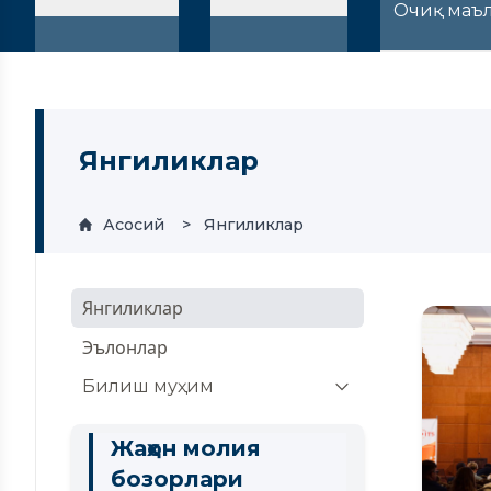
Очиқ маъ
Янгиликлар
Асосий
Янгиликлар
Янгиликлар
Эълонлар
Билиш муҳим
Крипто активининг айланмаси
Жаҳон молия
Капитал бозори
бозорлари