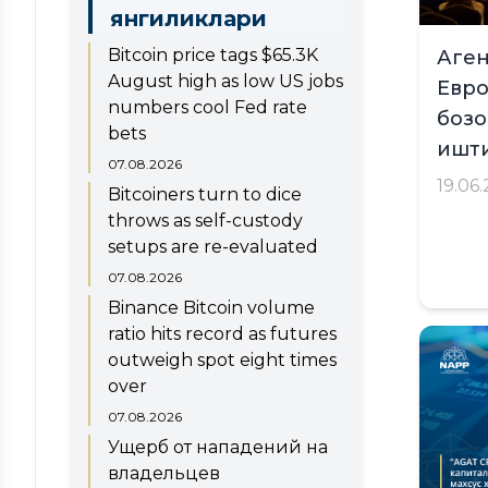
Суғурта бозори
янгиликлари
Электрон тижорат
Bitcoin price tags $65.3K
Аген
August high as low US jobs
Евро
numbers cool Fed rate
бозо
bets
ишти
07.08.2026
19.06
Bitcoiners turn to dice
throws as self-custody
setups are re-evaluated
07.08.2026
Binance Bitcoin volume
ratio hits record as futures
outweigh spot eight times
over
07.08.2026
Ущерб от нападений на
владельцев