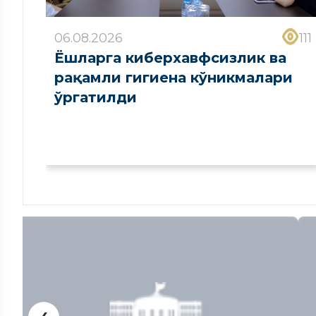
06.08.2026
111
Ёшларга киберхавфсизлик ва
рақамли гигиена кўникмалари
ўргатилди