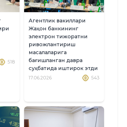
г
Агентлик вакиллари
ири
Жаҳон банкининг
электрон тижоратни
ривожлантириш
масалаларига
бағишланган давра
518
суҳбатида иштирок этди
17.06.2026
543