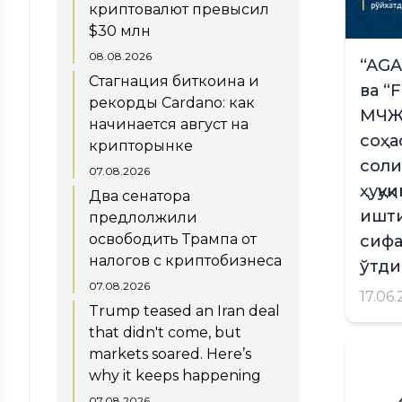
криптовалют превысил
$30 млн
08.08.2026
“AGA
Стагнация биткоина и
ва “
рекорды Cardano: как
МЧЖ 
начинается август на
соҳа
крипторынке
соли
07.08.2026
ҳуқу
Два сенатора
ишт
предлолжили
освободить Трампа от
сифа
налогов с криптобизнеса
ўтди
07.08.2026
17.06
Trump teased an Iran deal
that didn't come, but
markets soared. Here’s
why it keeps happening
07.08.2026