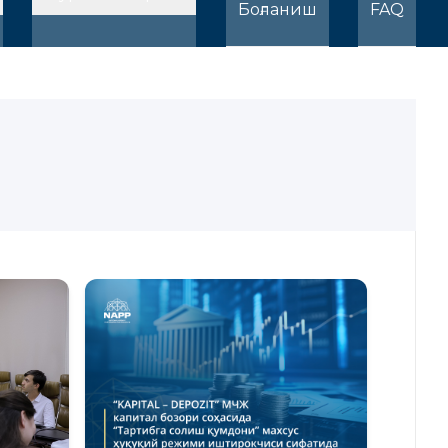
Боғланиш
FAQ