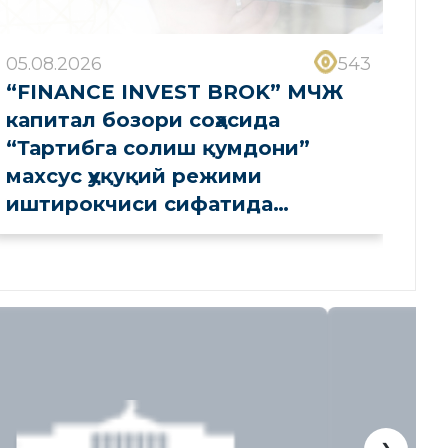
05.08.2026
543
“FINANCE INVEST BROK” МЧЖ
капитал бозори соҳасида
“Тартибга солиш қумдони”
махсус ҳуқуқий режими
иштирокчиси сифатида
рўйхатдан ўтказилди