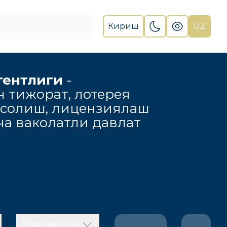
Кириш
UZ
гентлиги
-
н тижорат, лотерея
 солиш, лицензиялаш
а ваколатли давлат
Мурожаатлар