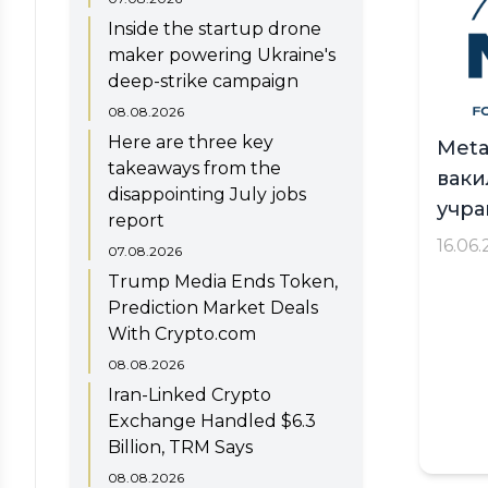
Inside the startup drone
maker powering Ukraine's
deep-strike campaign
08.08.2026
Here are three key
Meta
takeaways from the
ваки
disappointing July jobs
учра
report
16.06
07.08.2026
Trump Media Ends Token,
Prediction Market Deals
With Crypto.com
08.08.2026
Iran-Linked Crypto
Exchange Handled $6.3
Billion, TRM Says
08.08.2026