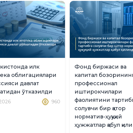
кистонда илк
Фонд биржаси ва
ека облигациялари
капитал бозоринин
сияси давлат
профессионал
атидан ўтказилди
иштирокчилари
фаолиятини тартиб
.2026
960
солувчи бир қатор
норматив-ҳуқуқий
ҳужжатлар қабул қил