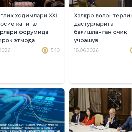
тлик ходимлари XXII
Халқаро волонтёрли
осиё капитал
дастурларига
рлари форумида
бағишланган очиқ
рок этмоқда
учрашув
.2026
540
18.06.2026