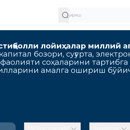
стиқболли лойиҳалар миллий а
апитал бозори, суғурта, электро
 фаолияти соҳаларини тартибга
милларини амалга ошириш бўйич
Матбуот маркази
Ҳужжатлар