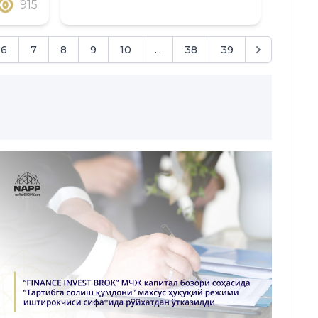
915
6
7
8
9
10
...
38
39