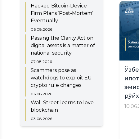
Hacked Bitcoin-Device
Firm Plans ‘Post-Mortem’
Eventually
06.08.2026
Passing the Clarity Act on
digital assets is a matter of
national security
07.08.2026
Ўзбе
Scammers pose as
watchdogs to exploit EU
ипот
crypto rule changes
эмис
06.08.2026
рўйх
Wall Street learns to love
10.06
blockchain
03.08.2026