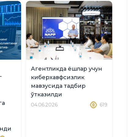
Агентликда ёшлар учун
г
киберхавфсизлик
мавзусида тадбир
ўтказилди
га
04.06.2026
619
инди