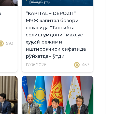
к
“KAPITAL – DEPOZIT”
МЧЖ капитал бозори
соҳасида “Тартибга
солиш қумдони” махсус
ҳуқуқий режими
593
иштирокчиси сифатида
рўйхатдан ўтди
17.06.2026
457