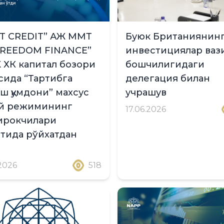
T CREDIT” АЖ ММТ
Буюк Британиянин
FREEDOM FINANCE”
инвестициялар ваз
ХК капитал бозори
бошчилигидаги
сида “Тартибга
делегация билан
ш қумдони” махсус
учрашув
қий режимининг
17.06.2026
ирокчилари
тида рўйхатдан
.2026
518