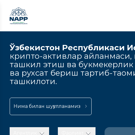
Ўзбекистон Республикаси И
крипто-активлар айланмаси, к
ташкил этиш ва букмекерлик
ва рухсат бериш тартиб-тао
ташкилоти.
Нима билан шуғулланамиз
Агентлик
Фаолият