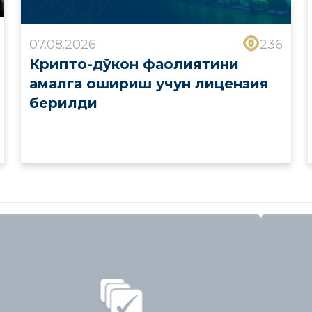
07.08.2026
236
Крипто-дўкон фаолиятини
амалга ошириш учун лицензия
берилди