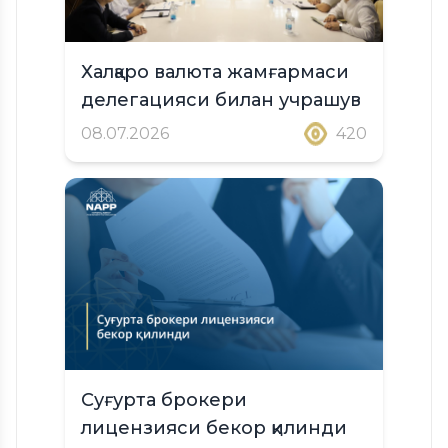
Халқаро валюта жамғармаси
делегацияси билан учрашув
08.07.2026
420
Суғурта брокери
лицензияси бекор қилинди