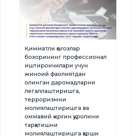
Қимматли қоғозлар
бозорининг профессионал
иштирокчилари учун
жиноий фаолиятдан
олинган даромадларни
легаллаштиришга,
терроризмни
молиялаштиришга ва
оммавий қирғин қуролини
тарқатишни
молиялаштиришга қарши