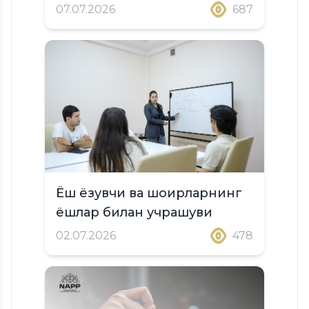
07.07.2026
687
Ёш ёзувчи ва шоирларнинг
ёшлар билан учрашуви
02.07.2026
478