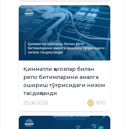
Қимматли қоғозлар билан
репо битимларини амалга
ошириш тўғрисидаги низом
тасдиқланди
25.06.2026
870