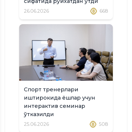
сифатида рўйхатдан ўтди
26.06.2026
668
Спорт тренерлари
иштирокида ёшлар учун
интерактив семинар
ўтказилди
25.06.2026
508