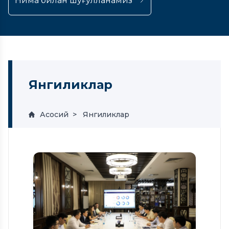
Нима билан шуғулланамиз
Янгиликлар
Асосий
Янгиликлар