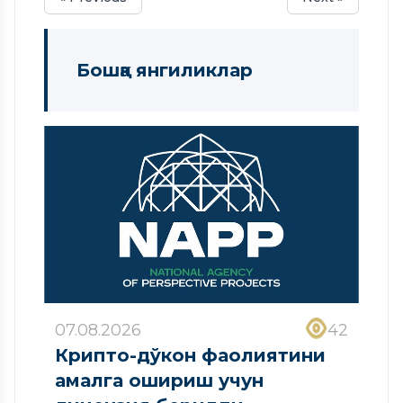
Бошқа янгиликлар
07.08.2026
42
Крипто-дўкон фаолиятини
амалга ошириш учун