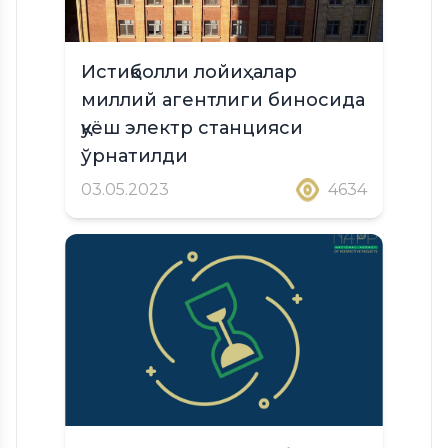
Истиқболли лойиҳалар
миллий агентлиги биносида
қуёш электр станцияси
ўрнатилди
03.05.2023
4634