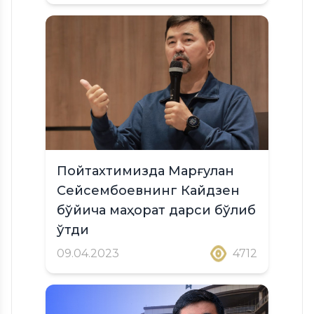
Пойтахтимизда Марғулан
Сейсембоевнинг Кайдзен
бўйича маҳорат дарси бўлиб
ўтди
09.04.2023
4712