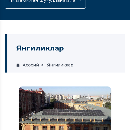
Нима билан шуғулланамиз
Янгиликлар
Асосий
Янгиликлар