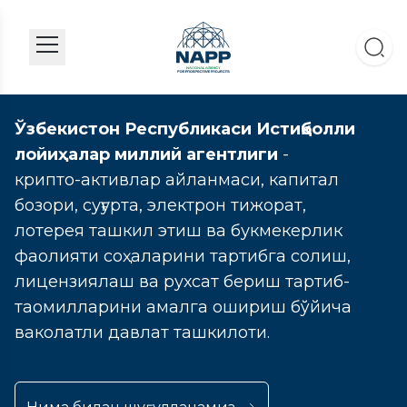
Ўзбекистон Республикаси Истиқболли
лойиҳалар миллий агентлиги
-
крипто-активлар айланмаси, капитал
бозори, суғурта, электрон тижорат,
лотерея ташкил этиш ва букмекерлик
фаолияти соҳаларини тартибга солиш,
лицензиялаш ва рухсат бериш тартиб-
таомилларини амалга ошириш бўйича
ваколатли давлат ташкилоти.