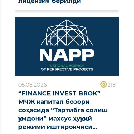
лицензия берилди
05.08.2026
218
“FINANCE INVEST BROK”
МЧЖ капитал бозори
соҳасида “Тартибга солиш
қумдони” махсус ҳуқуқий
режими иштирокчиси