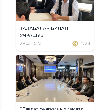
ТАЛАБАЛАР БИЛАН
УЧРАШУВ
29.03.2023
4728
“Давлат фуқаролик хизмати