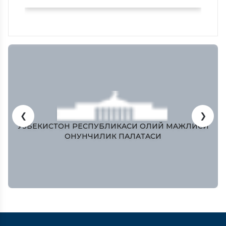
❮
❯
ЎЗБЕКИСТОН РЕСПУБЛИКAСИ ОЛИЙ МAЖЛИСИ
ҚОНУНЧИЛИК ПAЛAТAСИ