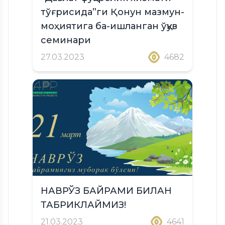
тўғрисида”ги Қонун мазмун-
моҳиятига ба-ишланган ўқув
семинари
27.03.2023
4682
НАВРЎЗ БАЙРАМИ БИЛАН
ТАБРИКЛАЙМИЗ!
21.03.2023
4641