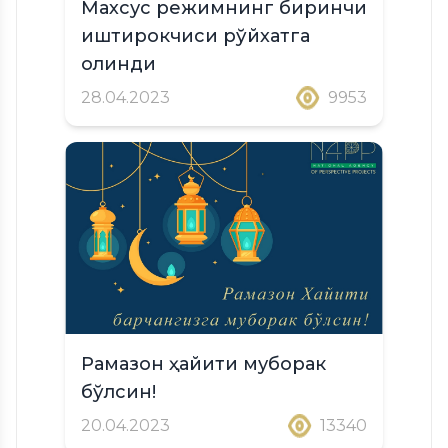
Махсус режимнинг биринчи
иштирокчиси рўйхатга
олинди
28.04.2023
9953
Рамазон ҳайити муборак
бўлсин!
20.04.2023
13340