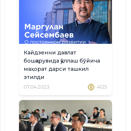
Кайдзенни давлат
бошқарувида қўллаш бўйича
маҳорат дарси ташкил
этилди
07.04.2023
4125