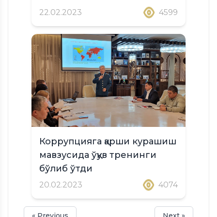
22.02.2023
4599
Коррупцияга қарши курашиш
мавзусида ўқув тренинги
бўлиб ўтди
20.02.2023
4074
« Previous
Next »