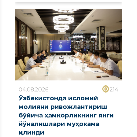
сифатида рўйхатдан
ўтказилди
04.08.2026
214
Ўзбекистонда исломий
молияни ривожлантириш
бўйича ҳамкорликнинг янги
йўналишлари муҳокама
қилинди