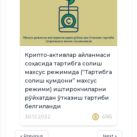
Крипто-активлар айланмаси
соҳасида тартибга солиш
махсус режимида (“Тартибга
солиш қумдони” махсус
режими) иштирокчиларни
рўйхатдан ўтказиш тартиби
белгиланди
30.12.2022
4165
« Previous
Next »