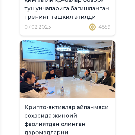
тушунчаларига бағишланган
тренинг ташкил этилди
07.02.2023
4859
Крипто-активлар айланмаси
соҳасида жиноий
фаолиятдан олинган
даромадларни