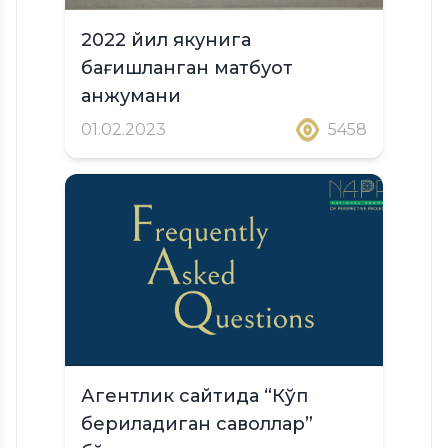
2022 йил якунига
бағишланган матбуот
анжумани
01.02.2023
5458
Агентлик сайтида “Кўп
бериладиган саволлар”