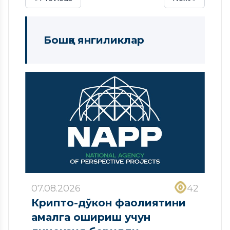
Бошқа янгиликлар
07.08.2026
42
Крипто-дўкон фаолиятини
амалга ошириш учун