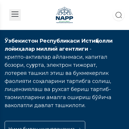
Ўзбекистон Республикаси Истиқболли
лойиҳалар миллий агентлиги
-
крипто-активлар айланмаси, капитал
бозори, суғурта, электрон тижорат,
лотерея ташкил этиш ва букмекерлик
фаолияти соҳаларини тартибга солиш,
лицензиялаш ва рухсат бериш тартиб-
таомилларини амалга ошириш бўйича
ваколатли давлат ташкилоти.