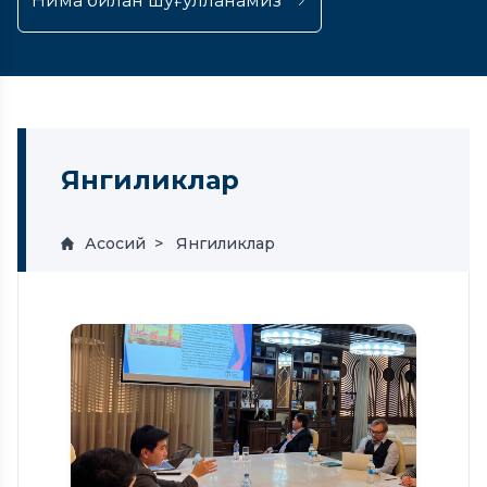
Нима билан шуғулланамиз
Янгиликлар
Асосий
Янгиликлар