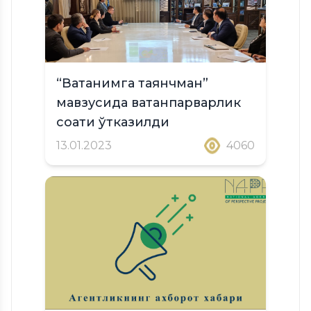
“Ватанимга таянчман”
мавзусида ватанпарварлик
соати ўтказилди
13.01.2023
4060