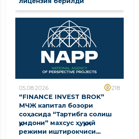
лицензия берилди
05.08.2026
218
“FINANCE INVEST BROK”
МЧЖ капитал бозори
соҳасида “Тартибга солиш
қумдони” махсус ҳуқуқий
режими иштирокчиси