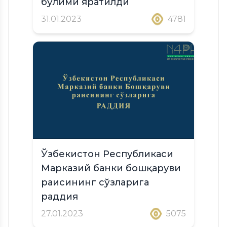
бўлими яратилди
31.01.2023
4781
Ўзбекистон Республикаси
Марказий банки бошқаруви
раисининг сўзларига
раддия
27.01.2023
5075