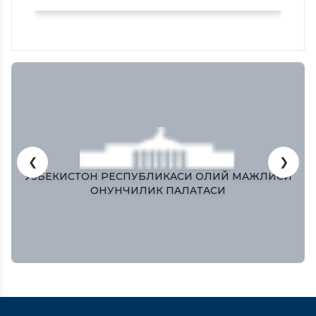
❮
❯
ЎЗБЕКИСТОН РЕСПУБЛИКAСИ ОЛИЙ МAЖЛИСИ
ҚОНУНЧИЛИК ПAЛAТAСИ