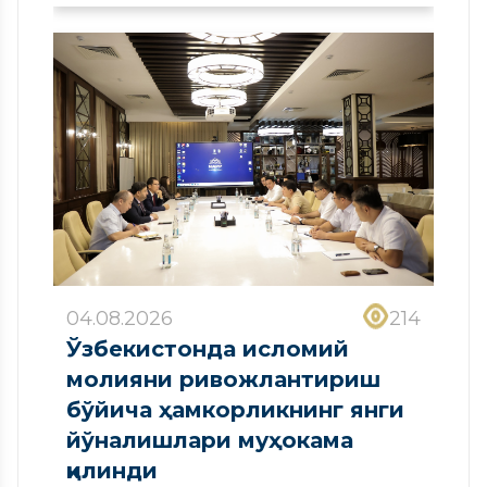
сифатида рўйхатдан
ўтказилди
04.08.2026
214
Ўзбекистонда исломий
молияни ривожлантириш
бўйича ҳамкорликнинг янги
йўналишлари муҳокама
қилинди