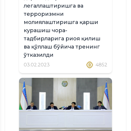
легаллаштиришга ва
терроризмни
молиялаштиришга қарши
курашиш чора-
тадбирларига риоя қилиш
ва қўллаш бўйича тренинг
ўтказилди
03.02.2023
4852