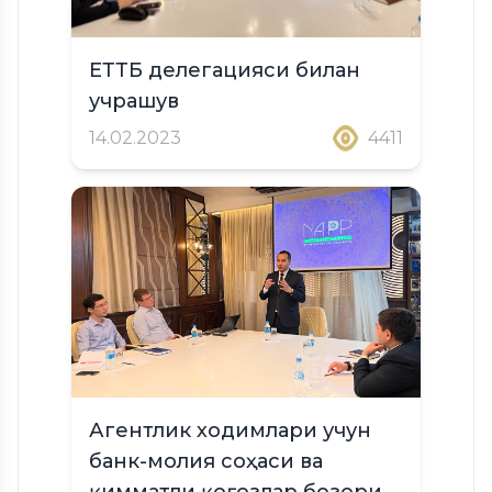
ЕТТБ делегацияси билан
учрашув
14.02.2023
4411
Агентлик ходимлари учун
банк-молия соҳаси ва
қимматли қоғозлар бозори