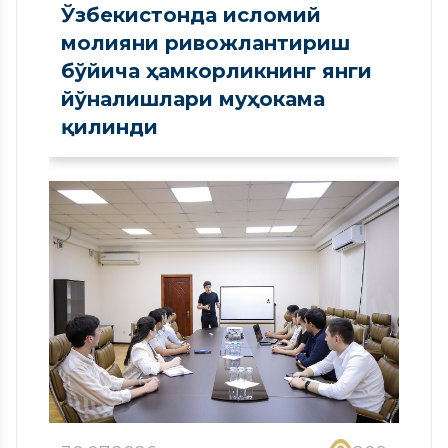
Ўзбекистонда исломий
молияни ривожлантириш
бўйича ҳамкорликнинг янги
йўналишлари муҳокама
қилинди