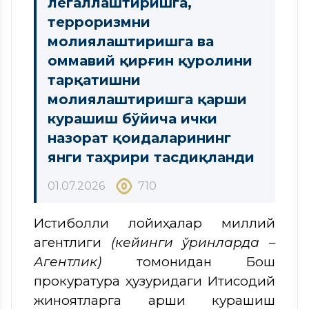
легаллаштиришга,
терроризмни
молиялаштиришга ва
оммавий қирғин қуролини
тарқатишни
молиялаштиришга қарши
курашиш бўйича ички
назорат қоидаларининг
янги таҳрири тасдиқланди
01.07.2026
710
Истиқболли лойиҳалар миллий
агентлиги
(кейинги ўринларда –
Агентлик)
томонидан Бош
прокуратура ҳузуридаги Иқтисодий
жиноятларга қарши курашиш