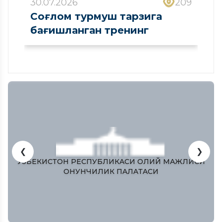
30.07.2026
209
Соғлом турмуш тарзига
бағишланган тренинг
❮
❯
ЎЗБЕКИСТОН РЕСПУБЛИКAСИ ОЛИЙ МAЖЛИСИ
ҚОНУНЧИЛИК ПAЛAТAСИ