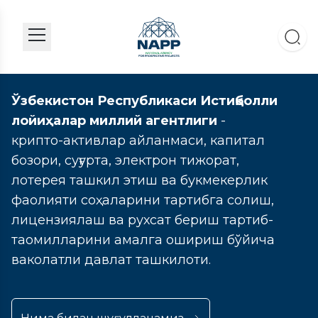
Ўзбекистон Республикаси Истиқболли
лойиҳалар миллий агентлиги
-
крипто-активлар айланмаси, капитал
бозори, суғурта, электрон тижорат,
лотерея ташкил этиш ва букмекерлик
фаолияти соҳаларини тартибга солиш,
лицензиялаш ва рухсат бериш тартиб-
таомилларини амалга ошириш бўйича
ваколатли давлат ташкилоти.