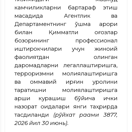
камчиликларни бартараф этиш
мақсадида Агентлик ва
Департаментнинг қўшма қарори
билан Қимматли қоғозлар
бозорининг профессионал
иштирокчилари учун жиноий
фаолиятдан олинган
даромадларни легаллаштиришга,
терроризмни молиялаштиришга
ва оммавий қирғин қуролини
тарқатишни молиялаштиришга
қарши курашиш бўйича ички
назорат қоидалари янги таҳрирда
тасдиқланди
(рўйхат рақами 3877,
2026 йил 30 июнь)
.