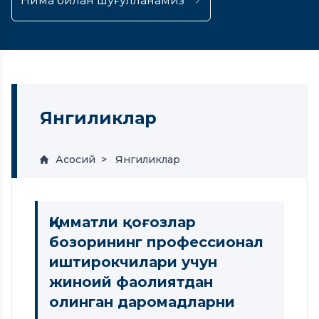
Нима билан шуғулланамиз
Янгиликлар
Асосий
Янгиликлар
Қимматли қоғозлар
бозорининг профессионал
иштирокчилари учун
жиноий фаолиятдан
олинган даромадларни