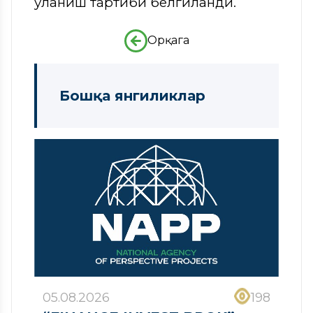
уланиш тартиби белгиланди.
Орқага
Бошқа янгиликлар
05.08.2026
198