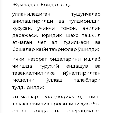
Жумладан, Қоидаларда:
қўлланиладиган тушунчалар
аниқлаштирилди ва тўлдирилди,
хусусан, учинчи томон, аниқлик
даражаси, юридик шахс ташкил
этмаган чет эл тузилмаси ва
бошқалар каби таърифлар қўшилди;
ички назорат қоидаларини ишлаб
чиқишда гуруҳий ёндашув ва
таваккалчиликка йўналтирилган
моделни қўллаш талаблари
тўлдирилди;
хизматлар
(операциялар)
нинг
таваккалчилик профилини ҳисобга
олган ҳолда ва операциялар