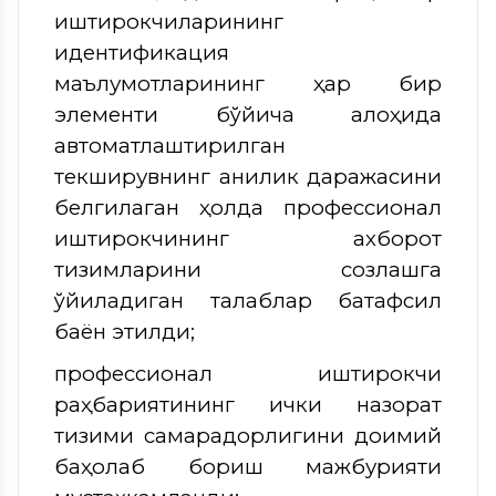
иштирокчиларининг
идентификация
маълумотларининг ҳар бир
элементи бўйича алоҳида
автоматлаштирилган
текширувнинг аниқлик даражасини
белгилаган ҳолда профессионал
иштирокчининг ахборот
тизимларини созлашга
қўйиладиган талаблар батафсил
баён этилди;
профессионал иштирокчи
раҳбариятининг ички назорат
тизими самарадорлигини доимий
баҳолаб бориш мажбурияти