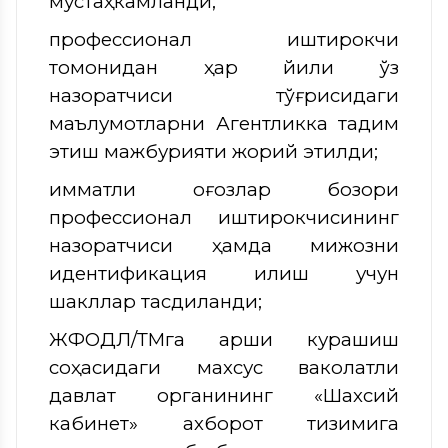
мустаҳкамланди;
профессионал иштирокчи
томонидан ҳар йили ўз
назоратчиси тўғрисидаги
маълумотларни Агентликка тақдим
этиш мажбурияти жорий этилди;
қимматли қоғозлар бозори
профессионал иштирокчисининг
назоратчиси ҳамда мижозни
идентификация қилиш учун
шакллар тасдиқланди;
ЖФОДЛ/ТМга қарши курашиш
соҳасидаги махсус ваколатли
давлат органининг «Шахсий
кабинет» ахборот тизимига