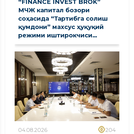
“FINANCE INVEST BROK”
МЧЖ капитал бозори
соҳасида “Тартибга солиш
қумдони” махсус ҳуқуқий
режими иштирокчиси
сифатида рўйхатдан
ўтказилди
04.08.2026
204