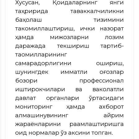
Хусусан, Қоидаларнинг янги
таҳририда таваккалчиликни
баҳолаш тизимини
такомиллаштириш, ички назорат
ҳамда мижозларни лозим
даражада текшириш тартиб-
таомилларининг
самарадорлигини ошириш,
шунингдек қимматли қоғозлар
бозори профессионал
иштирокчилари ва ваколатли
давлат органлари ўртасидаги
мониторинг ҳамда ахборот
алмашинувининг айрим
жараёнларини рақамлаштиришга
оид нормалар ўз аксини топган.