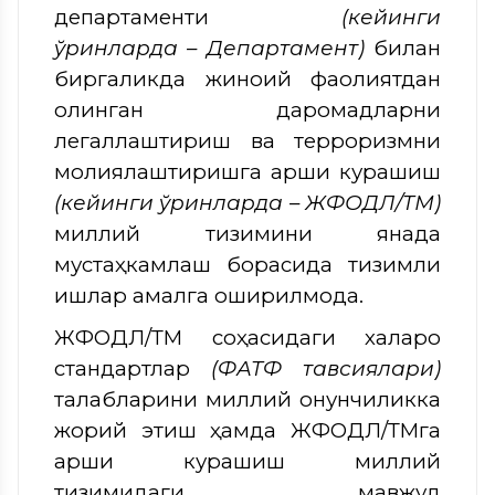
департаменти
(кейинги
ўринларда – Департамент)
билан
биргаликда жиноий фаолиятдан
олинган даромадларни
легаллаштириш ва терроризмни
молиялаштиришга қарши курашиш
(кейинги ўринларда – ЖФОДЛ/ТМ)
миллий тизимини янада
мустаҳкамлаш борасида тизимли
ишлар амалга оширилмоқда.
ЖФОДЛ/ТМ соҳасидаги халқаро
стандартлар
(ФАТФ тавсиялари)
талабларини миллий қонунчиликка
жорий этиш ҳамда ЖФОДЛ/ТМга
қарши курашиш миллий
тизимидаги мавжуд