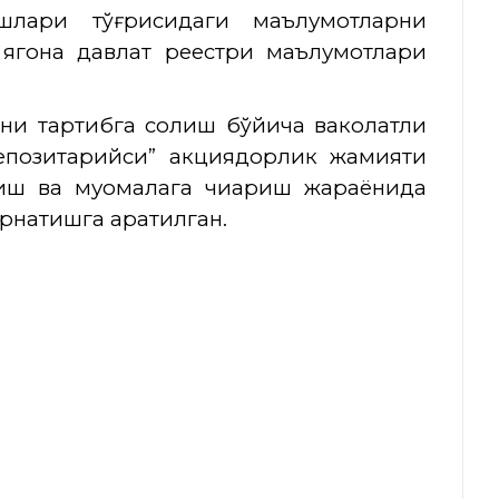
ишлари тўғрисидаги маълумотларни
 ягона давлат реестри маълумотлари
ини тартибга солиш бўйича ваколатли
депозитарийси” акциядорлик жамияти
риш ва муомалага чиқариш жараёнида
натишга қаратилган.