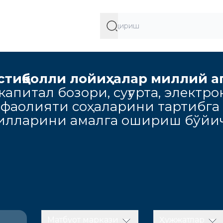
стиқболли лойиҳалар миллий а
апитал бозори, суғурта, электро
 фаолияти соҳаларини тартибга
милларини амалга ошириш бўйич
Матбуот маркази
Ҳужжатлар