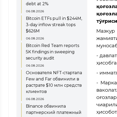
debt at 2%
қоғозл
06.08.2026
қоғозл
Bitcoin ETFs pull in $244M,
тўғрис
3-day inflow streak tops
Мазкур
$626M
жами
06.08.2026
муносаб
Bitcoin Red Team reports
5K findings in sweeping
- давла
security audit
ҳисобга
06.08.2026
- қимма
Основателя NFT-стартапа
Few and Far обвинили в
- Марка
растрате $10 млн средств
ваколат
клиентов
қоғозла
06.08.2026
чиқари
Binance обвинила
ҳисобот
партнерский платежный