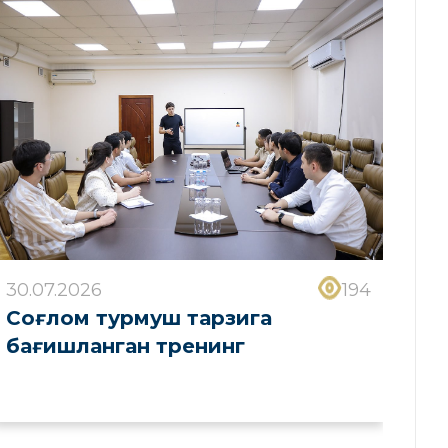
30.07.2026
194
Соғлом турмуш тарзига
бағишланган тренинг