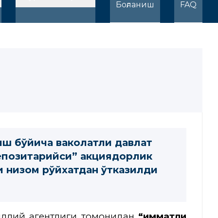
Боғланиш
FAQ
иш бўйича ваколатли давлат
епозитарийси” акциядорлик
и низом рўйхатдан ўтказилди
иллий агентлиги томонидан
“Қимматли