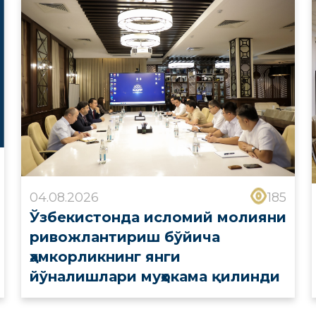
04.08.2026
185
Ўзбекистонда исломий молияни
ривожлантириш бўйича
ҳамкорликнинг янги
йўналишлари муҳокама қилинди