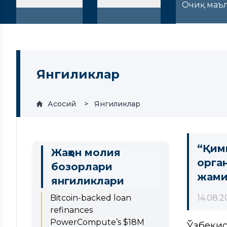
Очиқ маъ
Янгиликлар
Асосий
Янгиликлар
“Қим
Жаҳон молия
орга
бозорлари
жами
янгиликлари
Bitcoin-backed loan
14.08.2
refinances
PowerCompute’s $18M
Ўзбеки