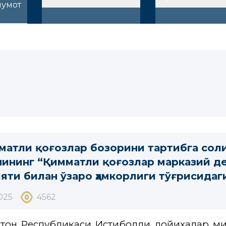
лумот
матли қоғозлар бозорини тартибга сол
нининг “Қимматли қоғозлар марказий д
яти билан ўзаро ҳамкорлиги тўғрисидаг
025
4562
стон Республикаси Истиқболли лойиҳалар м