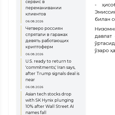
сервис в
- ҳисо
переманивании
Эмисси
клиентов
билан 
06.08.2026
Четверо россиян
Низомни
спрятали в гаражах
давлат
девять работающих
ўртаси
криптоферм
ўзаро ҳ
06.08.2026
U.S. ready to return to
'commitments,' Iran says,
after Trump signals deal is
near
06.08.2026
Asian tech stocks drop
with SK Hynix plunging
10% after Wall Street AI
names fall