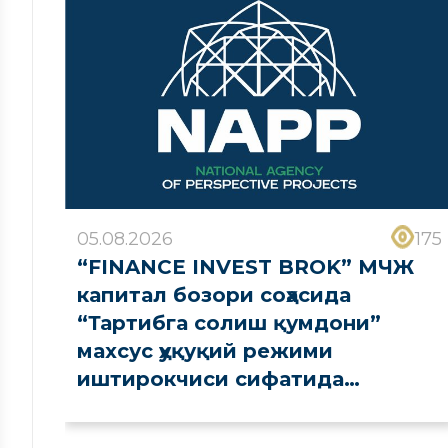
05.08.2026
175
“FINANCE INVEST BROK” МЧЖ
капитал бозори соҳасида
“Тартибга солиш қумдони”
махсус ҳуқуқий режими
иштирокчиси сифатида
рўйхатдан ўтказилди