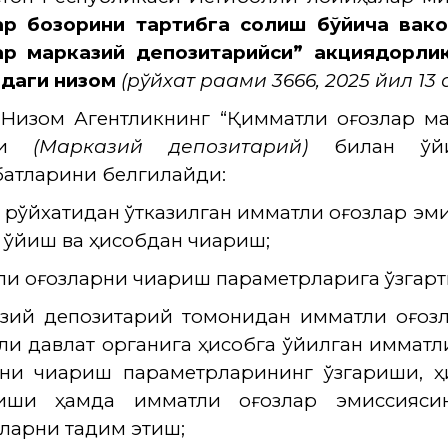
ар бозорини тартибга солиш бўйича вако
ар марказий депозитарийси” акциядорли
идаги низом
(рўйхат рақами 3666, 2025 йил 13 
 Низом Агентликнинг “Қимматли қоғозлар м
яти
(Марказий депозитарий)
билан қўйи
атларини белгилайди:
т рўйхатидан ўтказилган қимматли қоғозлар 
 қўйиш ва ҳисобдан чиқариш;
тли қоғозларни чиқариш параметрларига ўзга
зий депозитарий томонидан қимматли қоғо
ли давлат органига ҳисобга қўйилган қимматл
рни чиқариш параметрларининг ўзгариши, ҳи
лиши ҳамда қимматли қоғозлар эмиссияс
ларни тақдим этиш;