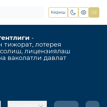
Кириш
UZ
гентлиги
-
н тижорат, лотерея
 солиш, лицензиялаш
а ваколатли давлат
Мурожаатлар