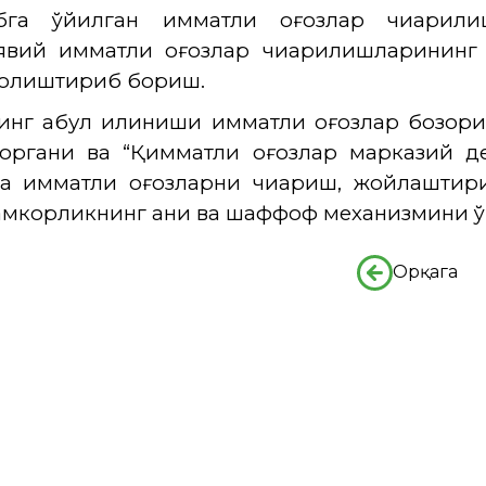
бга қўйилган қимматли қоғозлар чиқарил
явий қимматли қоғозлар чиқарилишларининг
солиштириб бориш.
нг қабул қилиниши қимматли қоғозлар бозор
 органи ва “Қимматли қоғозлар марказий 
да қимматли қоғозларни чиқариш, жойлашти
амкорликнинг аниқ ва шаффоф механизмини ўр
Орқага