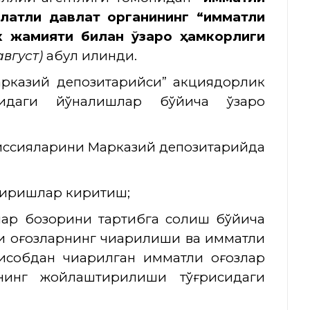
латли давлат органининг “Қимматли
к жамияти билан ўзаро ҳамкорлиги
август)
қабул қилинди.
арказий депозитарийси” акциядорлик
даги йўналишлар бўйича ўзаро
эмиссияларини Марказий депозитарийда
ртиришлар киритиш;
злар бозорини тартибга солиш бўйича
и қоғозларнинг чиқарилиши ва қимматли
собдан чиқарилган қимматли қоғозлар
ининг жойлаштирилиши тўғрисидаги