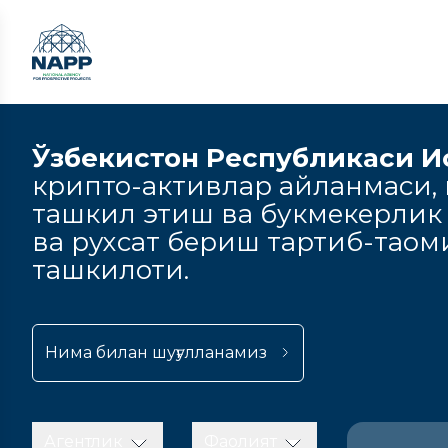
Ўзбекистон Республикаси И
крипто-активлар айланмаси, к
ташкил этиш ва букмекерлик
ва рухсат бериш тартиб-тао
ташкилоти.
Нима билан шуғулланамиз
Агентлик
Фаолият