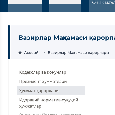
Очиқ маъ
Вазирлар Маҳкамаси қарорл
Асосий
Вазирлар Маҳкамаси қарорлари
Кодекслар ва қонунлар
Президент ҳужжатлари
Ҳукумат қарорлари
Идоравий норматив-ҳуқуқий
ҳужжатлар