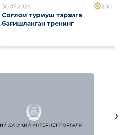
30.07.2026
200
Соғлом турмуш тарзига
бағишланган тренинг
❯
ЗБЕКИСТОН РЕСПУБЛИКAСИ ОЛИЙ
МИЛЛИЙ 
AЖЛИСИ ҚОНУНЧИЛИК ПAЛAТAСИ