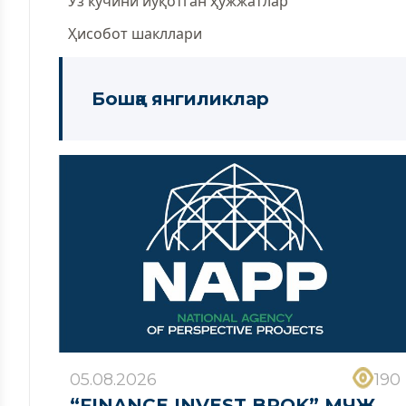
Ўз кучини йўқотган ҳужжатлар
Ҳисобот шакллари
Бошқа янгиликлар
05.08.2026
190
“FINANCE INVEST BROK” МЧЖ