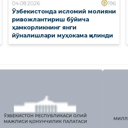
04.08.2026
196
Ўзбекистонда исломий молияни
ривожлантириш бўйича
ҳамкорликнинг янги
йўналишлари муҳокама қилинди
ЯГОНА ИНТЕРАКТИВ ДАВЛАТ
Ў
ХИЗМАТЛАРИ ПОРТАЛИ
М