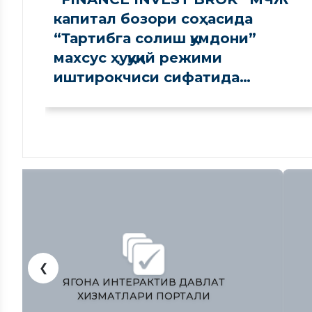
капитал бозори соҳасида
“Тартибга солиш қумдони”
махсус ҳуқуқий режими
иштирокчиси сифатида
рўйхатдан ўтказилди
❮
ЎЗБЕКИСТОН РЕСПУБЛИКАСИ
ПРЕЗИДЕНТИ МАТБУОТ ХИЗМАТИ