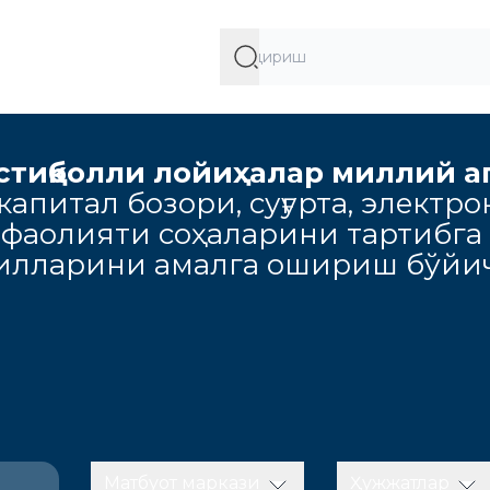
стиқболли лойиҳалар миллий а
апитал бозори, суғурта, электро
 фаолияти соҳаларини тартибга
милларини амалга ошириш бўйич
Матбуот маркази
Ҳужжатлар