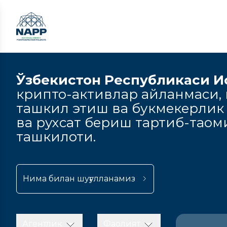
Ўзбекистон Республикаси И
крипто-активлар айланмаси, к
ташкил этиш ва букмекерлик
ва рухсат бериш тартиб-тао
ташкилоти.
Нима билан шуғулланамиз
Агентлик
Фаолият