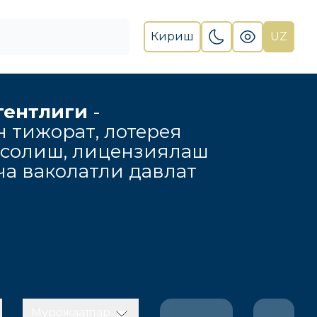
Кириш
UZ
гентлиги
-
н тижорат, лотерея
 солиш, лицензиялаш
а ваколатли давлат
Мурожаатлар