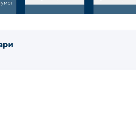
лумот
ари