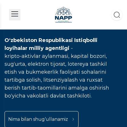
O‘zbekiston Respublikasi Istiqbolli
loyihalar milliy agentligi
-
kripto-aktivlar aylanmasi, kapital bozori,
sug‘urta, elektron tijorat, lotereya tashkil
etish va bukmekerlik faoliyati sohalarini
tartibga solish, litsenziyalash va ruxsat
berish tartib-taomillarini amalga oshirish
bo‘yicha vakolatli davlat tashkiloti.
Nima bilan shug‘ullanamiz