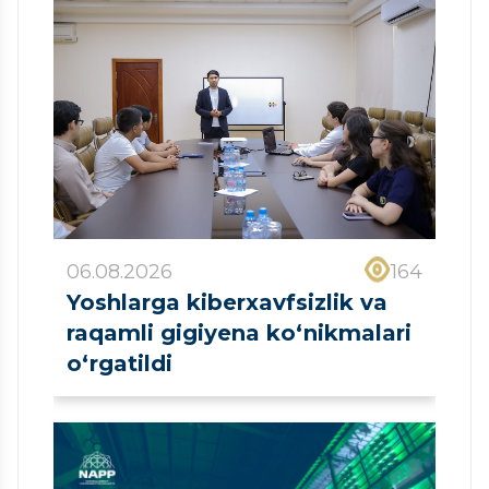
06.08.2026
164
Yoshlarga kiberxavfsizlik va
raqamli gigiyena ko‘nikmalari
o‘rgatildi