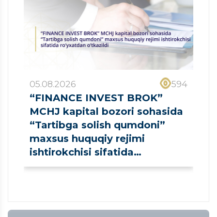
05.08.2026
594
“FINANCE INVEST BROK”
MCHJ kapital bozori sohasida
“Tartibga solish qumdoni”
maxsus huquqiy rejimi
ishtirokchisi sifatida
ro‘yxatdan o‘tkazildi