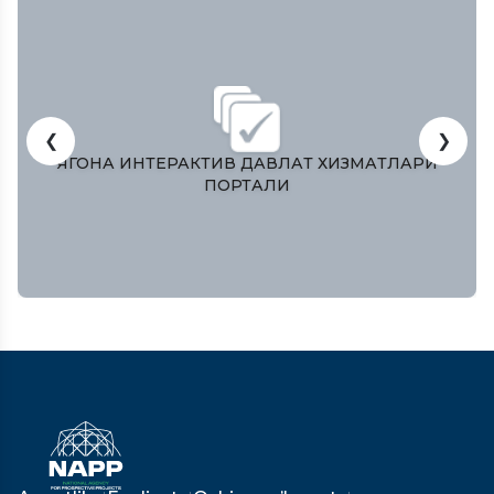
❮
❯
Т ХИЗМАТЛАРИ
O’ZBEKISTON RESPUBLIKASI OLI
QONUNCHILIK PALATAS