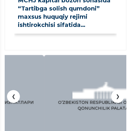
MCHJ kapital bozori sohasida
“Tartibga solish qumdoni”
maxsus huquqiy rejimi
ishtirokchisi sifatida
ro‘yxatdan o‘tkazildi
❮
❯
O’ZBEKISTON RESPUBLIKASI OLIY MAJLISI
QONUNCHILIK PALATASI