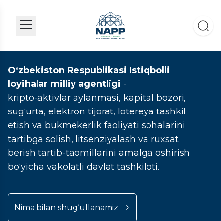
O‘zbekiston Respublikasi Istiqbolli
loyihalar milliy agentligi
-
kripto-aktivlar aylanmasi, kapital bozori,
sug‘urta, elektron tijorat, lotereya tashkil
etish va bukmekerlik faoliyati sohalarini
tartibga solish, litsenziyalash va ruxsat
berish tartib-taomillarini amalga oshirish
bo‘yicha vakolatli davlat tashkiloti.
Nima bilan shug‘ullanamiz