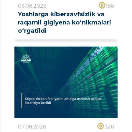
06.08.2026
166
Yoshlarga kiberxavfsizlik va
raqamli gigiyena ko‘nikmalari
o‘rgatildi
07.08.2026
326