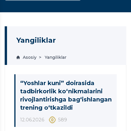
Yangiliklar
Asosiy
Yangiliklar
“Yoshlar kuni” doirasida
tadbirkorlik ko‘nikmalarini
rivojlantirishga bag‘ishlangan
trening o‘tkazildi
12.06.2026
589