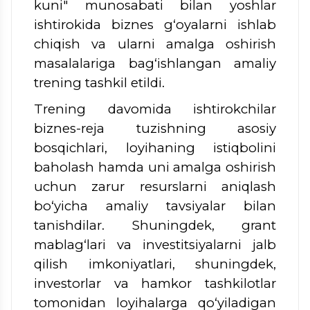
kuni" munosabati bilan yoshlar
ishtirokida biznes g‘oyalarni ishlab
chiqish va ularni amalga oshirish
masalalariga bag‘ishlangan amaliy
trening tashkil etildi.
Trening davomida ishtirokchilar
biznes-reja tuzishning asosiy
bosqichlari, loyihaning istiqbolini
baholash hamda uni amalga oshirish
uchun zarur resurslarni aniqlash
bo‘yicha amaliy tavsiyalar bilan
tanishdilar. Shuningdek, grant
mablag‘lari va investitsiyalarni jalb
qilish imkoniyatlari, shuningdek,
investorlar va hamkor tashkilotlar
tomonidan loyihalarga qo‘yiladigan