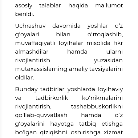
asosiy talablar haqida ma’lumot
berildi.
Uchrashuv davomida yoshlar o‘z
g‘oyalari bilan o‘rtoqlashib,
muvaffaqiyatli loyihalar misolida fikr
almashdilar hamda ularni
rivojlantirish yuzasidan
mutaxassislarning amaliy tavsiyalarini
oldilar.
Bunday tadbirlar yoshlarda loyihaviy
va tadbirkorlik ko‘nikmalarini
rivojlantirish, tashabbuskorlikni
qo‘llab-quvvatlash hamda o‘z
g‘oyalarini hayotga tatbiq etishga
bo‘lgan qiziqishni oshirishga xizmat