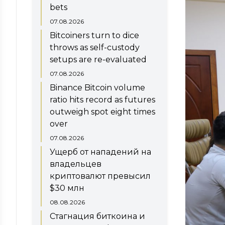
bets
07.08.2026
Bitcoiners turn to dice
throws as self-custody
setups are re-evaluated
07.08.2026
Binance Bitcoin volume
ratio hits record as futures
outweigh spot eight times
over
07.08.2026
Ущерб от нападений на
владельцев
криптовалют превысил
$30 млн
08.08.2026
Стагнация биткоина и