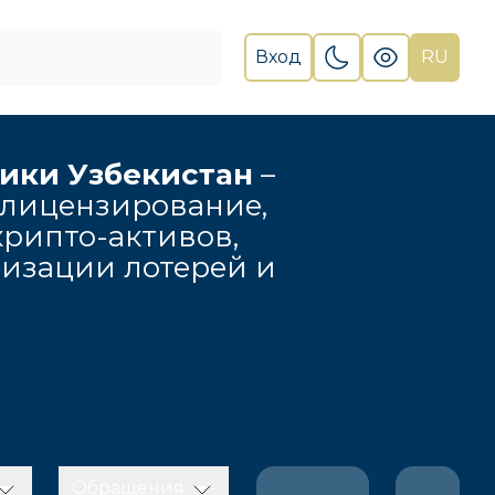
Вход
RU
лики Узбекистан
–
 лицензирование,
рипто-активов,
низации лотерей и
Обращения