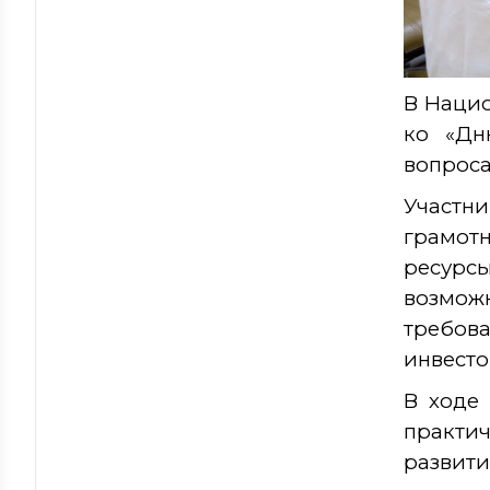
В Нацио
ко «Дн
вопроса
Участни
грамотн
ресур
возмож
требова
инвесто
В ходе
практи
развити