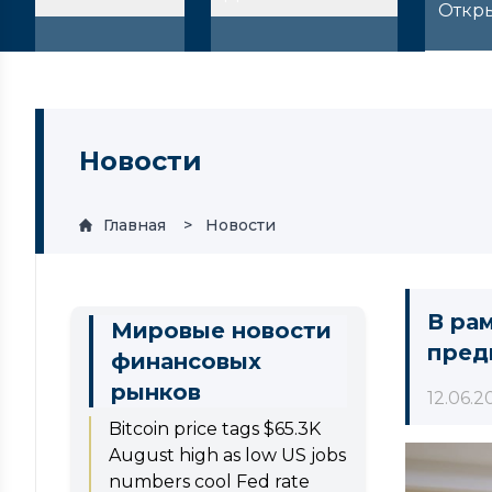
Откр
Новости
Главная
Новости
В ра
Мировые новости
пред
финансовых
рынков
12.06.2
Bitcoin price tags $65.3K
August high as low US jobs
numbers cool Fed rate