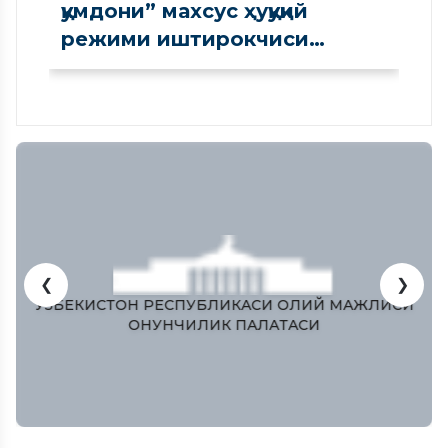
қумдони” махсус ҳуқуқий
режими иштирокчиси
сифатида рўйхатдан
ўтказилди
❮
❯
ЎЗБЕКИСТОН РЕСПУБЛИКAСИ ОЛИЙ МAЖЛИСИ
ҚОНУНЧИЛИК ПAЛAТAСИ