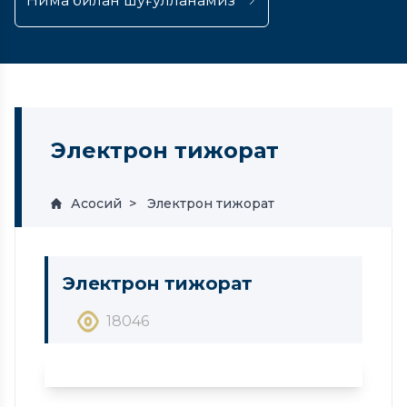
Нима билан шуғулланамиз
Электрон тижорат
Асосий
Электрон тижорат
Электрон тижорат
18046