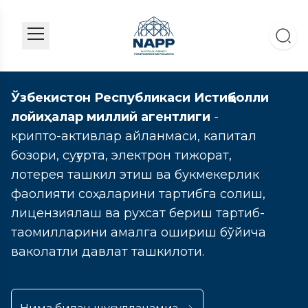
Ўзбекистон Республикаси Истиқболли
лойиҳалар миллий агентлиги
-
крипто-активлар айланмаси, капитал
бозори, суғурта, электрон тижорат,
лотерея ташкил этиш ва букмекерлик
фаолияти соҳаларини тартибга солиш,
лицензиялаш ва рухсат бериш тартиб-
таомилларини амалга ошириш бўйича
ваколатли давлат ташкилоти.