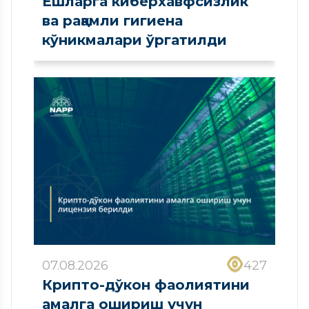
Ёшларга киберхавфсизлик
ва рақамли гигиена
кўникмалари ўргатилди
07.08.2026
427
Крипто-дўкон фаолиятини
амалга ошириш учун