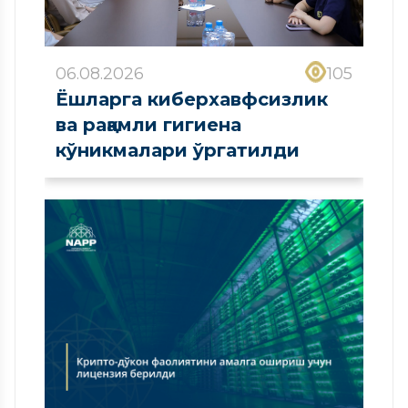
06.08.2026
105
Ёшларга киберхавфсизлик
ва рақамли гигиена
кўникмалари ўргатилди