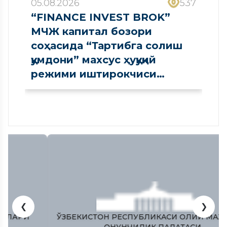
05.08.2026
537
“FINANCE INVEST BROK”
МЧЖ капитал бозори
соҳасида “Тартибга солиш
қумдони” махсус ҳуқуқий
режими иштирокчиси
сифатида рўйхатдан
ўтказилди
❮
❯
ЎЗБЕКИСТОН РЕСПУБЛИКAСИ ОЛИЙ МAЖЛИСИ
ҚОНУНЧИЛИК ПAЛAТAСИ