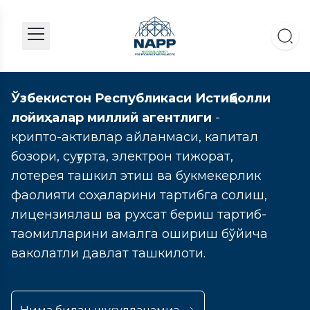
Ўзбекистон Республикаси Истиқболли
лойиҳалар миллий агентлиги
-
крипто-активлар айланмаси, капитал
бозори, суғурта, электрон тижорат,
лотерея ташкил этиш ва букмекерлик
фаолияти соҳаларини тартибга солиш,
лицензиялаш ва рухсат бериш тартиб-
таомилларини амалга ошириш бўйича
ваколатли давлат ташкилоти.