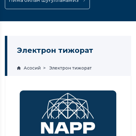
Нима билан шуғулланамиз
Электрон тижорат
Асосий
Электрон тижорат