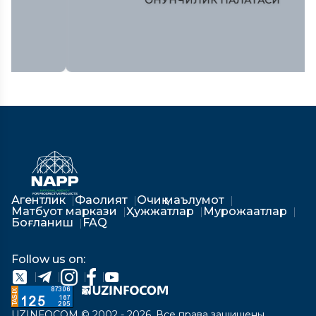
Агентлик
Фаолият
Очиқ маълумот
Матбуот маркази
Ҳужжатлар
Мурожаатлар
Боғланиш
FAQ
Follow us on:
UZINFOCOM © 2002 - 2026. Все права защищены