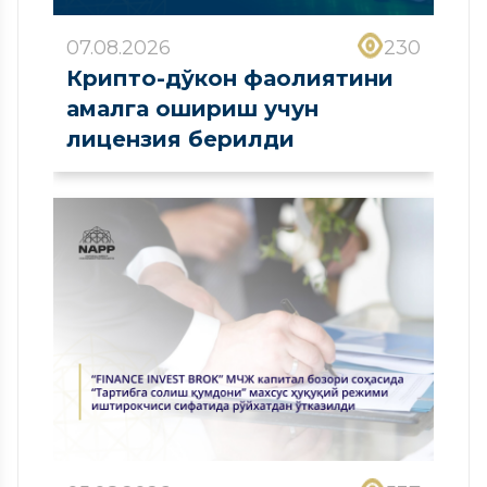
07.08.2026
230
Крипто-дўкон фаолиятини
амалга ошириш учун
лицензия берилди