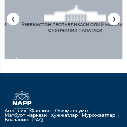
❮
❯
ЎЗБЕКИСТОН РЕСПУБЛИКAСИ ОЛИЙ МAЖЛИСИ
ҚОНУНЧИЛИК ПAЛAТAСИ
Агентлик
Фаолият
Очиқ маълумот
Матбуот маркази
Ҳужжатлар
Мурожаатлар
Боғланиш
FAQ