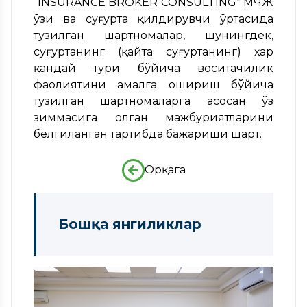
“INSURANCE BROKER CONSULTING” МЧЖ
ўзи ва суғурта қилдирувчи ўртасида
тузилган шартномалар, шунингдек,
суғуртанинг (қайта суғуртанинг) ҳар
қандай тури бўйича воситачилик
фаолиятини амалга ошириш бўйича
тузилган шартномаларга асосан ўз
зиммасига олган мажбуриятларини
белгиланган тартибда бажариши шарт.
Орқага
Бошқа янгиликлар