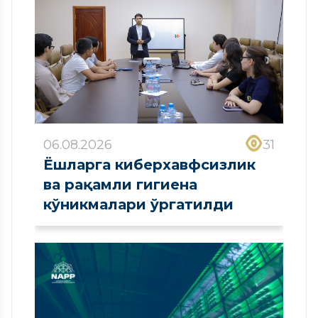
06.08.2026
31
Ёшларга киберхавфсизлик
ва рақамли гигиена
кўникмалари ўргатилди