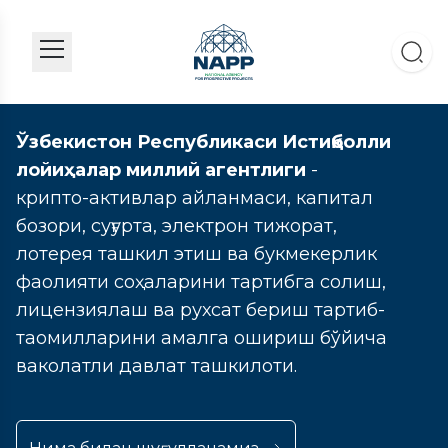
Ўзбекистон Республикаси Истиқболли
лойиҳалар миллий агентлиги
-
крипто-активлар айланмаси, капитал
бозори, суғурта, электрон тижорат,
лотерея ташкил этиш ва букмекерлик
фаолияти соҳаларини тартибга солиш,
лицензиялаш ва рухсат бериш тартиб-
таомилларини амалга ошириш бўйича
ваколатли давлат ташкилоти.