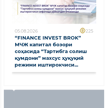
05.08.2026
225
“FINANCE INVEST BROK”
МЧЖ капитал бозори
соҳасида “Тартибга солиш
қумдони” махсус ҳуқуқий
режими иштирокчиси
сифатида рўйхатдан
ўтказилди