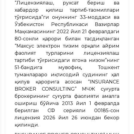
“Лицензиялаш, рухсат бериш ва
хабардор қилиш тартиб-таомиллари
тўғрисида”ги Қонуннинг 33-моддаси ва
Ўзбекистон Республикаси Вазирлар
Маҳкамасининг 2022 йил 21 февралдаги
80-сонли қарори билан тасдиқланган
“Махсус электрон тизим орқали айрим
фаолият турларини лицензиялаш
тартиби тўғрисидаги ягона низом”нинг
51-бандига мувофиқ, Тошкент
туманлараро иқтисодий судининг ҳал
қилув қарорига асосан “INSURANCE
BROKER CONSULTING” МЧЖ суғурта
брокерининг суғурта фаолияти амалга
ошириш бўйича 2013 йил 1 февралда
берилган СФ серияли 00185-сон
лицензия 2026 йил 26 июндан бекор
қилинди.