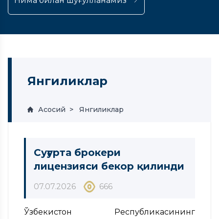
Нима билан шуғулланамиз
Янгиликлар
Асосий
Янгиликлар
Суғурта брокери
лицензияси бекор қилинди
07.07.2026
666
Ўзбекистон Республикасининг