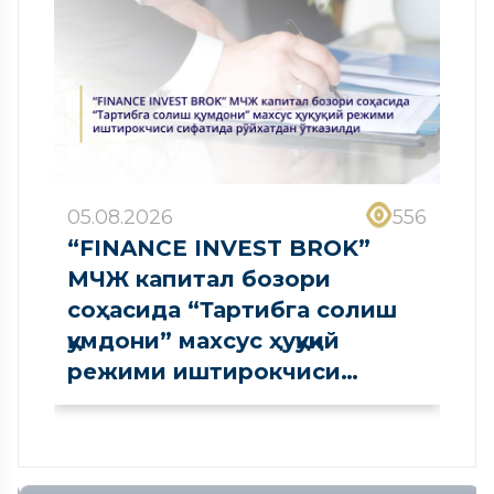
05.08.2026
556
“FINANCE INVEST BROK”
МЧЖ капитал бозори
соҳасида “Тартибга солиш
қумдони” махсус ҳуқуқий
режими иштирокчиси
сифатида рўйхатдан
ўтказилди