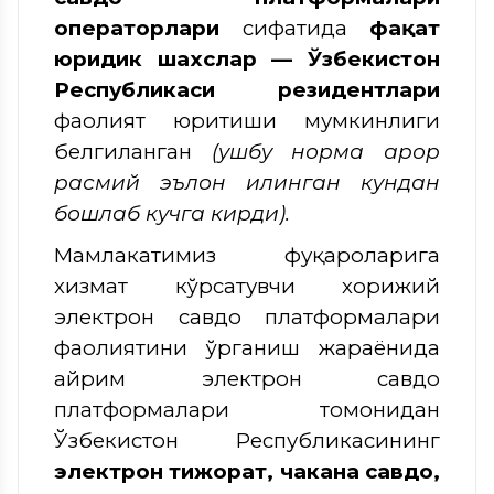
операторлари
сифатида
фақат
юридик шахслар — Ўзбекистон
Республикаси резидентлари
фаолият юритиши мумкинлиги
белгиланган
(ушбу норма қарор
расмий эълон қилинган кундан
бошлаб кучга кирди).
Мамлакатимиз фуқароларига
хизмат кўрсатувчи хорижий
электрон савдо платформалари
фаолиятини ўрганиш жараёнида
айрим электрон савдо
платформалари томонидан
Ўзбекистон Республикасининг
электрон тижорат, чакана савдо,