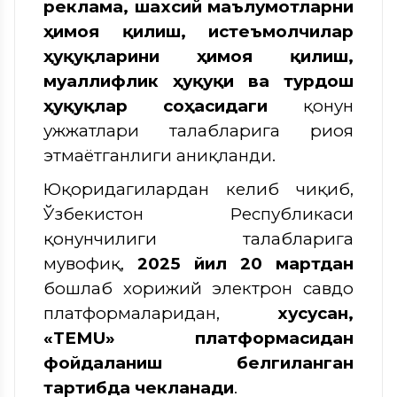
реклама, шахсий маълумотларни
ҳимоя қилиш, истеъмолчилар
ҳуқуқларини ҳимоя қилиш,
муаллифлик ҳуқуқи ва турдош
ҳуқуқлар соҳасидаги
қонун
ҳужжатлари талабларига риоя
этмаётганлиги аниқланди.
Юқоридагилардан келиб чиқиб,
Ўзбекистон Республикаси
қонунчилиги талабларига
мувофиқ,
2025 йил 20 мартдан
бошлаб хорижий электрон савдо
платформаларидан,
хусусан,
«TEMU» платформасидан
фойдаланиш белгиланган
тартибда чекланади
.