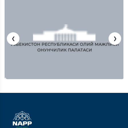
❮
❯
ЎЗБЕКИСТОН РЕСПУБЛИКAСИ ОЛИЙ МAЖЛИСИ
ҚОНУНЧИЛИК ПAЛAТAСИ