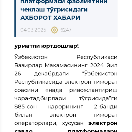
платформаси фаолиятини
чеклаш тўғрисидаги
АХБОРОТ ХАБАРИ
04.03.2025
6247
Ҳурматли юртдошлар!
Ўзбекистон Республикаси
Вазирлар Маҳкамасининг 2024 йил
26 декабрдаги “Ўзбекистон
Республикасида электрон тижорат
соҳасини янада ривожлантириш
чора-тадбирлари тўғрисида”ги
885-сон қарорининг 2-банди
билан электрон тижорат
операторлари, хусусан
электрон
савдо платформалари