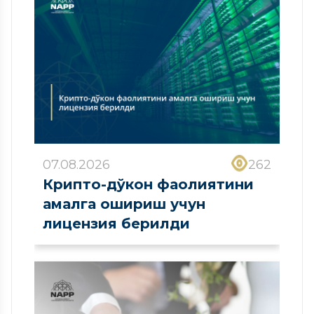
07.08.2026
262
Крипто-дўкон фаолиятини
амалга ошириш учун
лицензия берилди