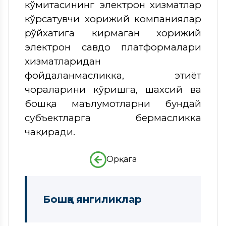
кўмитасининг электрон хизматлар
кўрсатувчи хорижий компаниялар
рўйхатига кирмаган хорижий
электрон савдо платформалари
хизматларидан
фойдаланмасликка, эҳтиёт
чораларини кўришга, шахсий ва
бошқа маълумотларни бундай
субъектларга бермасликка
чақиради.
Орқага
Бошқа янгиликлар