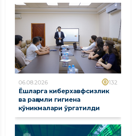
06.08.2026
132
Ёшларга киберхавфсизлик
ва рақамли гигиена
кўникмалари ўргатилди