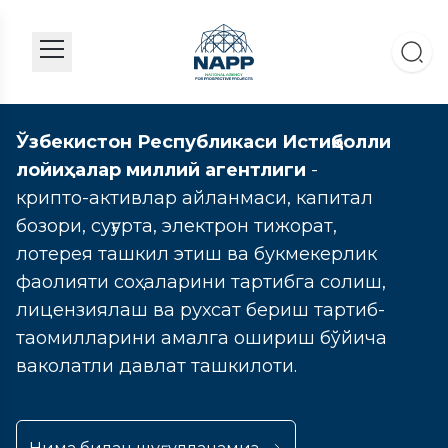
Ўзбекистон Республикаси Истиқболли
лойиҳалар миллий агентлиги
-
крипто-активлар айланмаси, капитал
бозори, суғурта, электрон тижорат,
лотерея ташкил этиш ва букмекерлик
фаолияти соҳаларини тартибга солиш,
лицензиялаш ва рухсат бериш тартиб-
таомилларини амалга ошириш бўйича
ваколатли давлат ташкилоти.