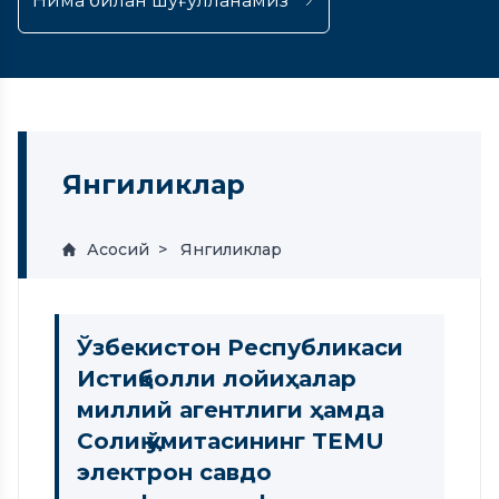
Нима билан шуғулланамиз
Янгиликлар
Асосий
Янгиликлар
Ўзбекистон Республикаси
Истиқболли лойиҳалар
миллий агентлиги ҳамда
Солиқ қўмитасининг TEMU
электрон савдо