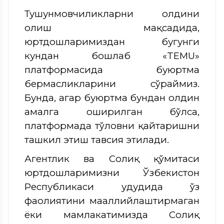
Тушунмовчиликларни олдини
олиш мақсадида,
юртдошларимиздан бугунги
кундан бошлаб «TEMU»
платформасида буюртма
бермасликларини сўраймиз.
Бунда, агар буюртма бундан олдин
амалга оширилган бўлса,
платформада тўловни қайтаришни
ташкил этиш тавсия этилади.
Агентлик ва Солиқ қўмитаси
юртдошларимизни Ўзбекистон
Республикаси ҳудудида ўз
фаолиятини маҳаллийлаштирмаган
ёки мамлакатимизда Солиқ