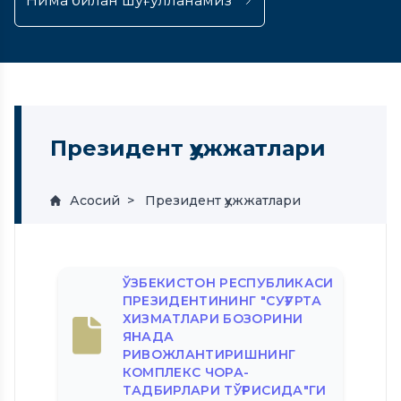
Нима билан шуғулланамиз
Президент ҳужжатлари
Асосий
Президент ҳужжатлари
ЎЗБЕКИСТОН РЕСПУБЛИКАСИ
ПРЕЗИДЕНТИНИНГ "СУҒУРТА
ХИЗМАТЛАРИ БОЗОРИНИ
ЯНАДА
РИВОЖЛАНТИРИШНИНГ
КОМПЛЕКС ЧОРА-
ТАДБИРЛАРИ ТЎҒРИСИДА"ГИ