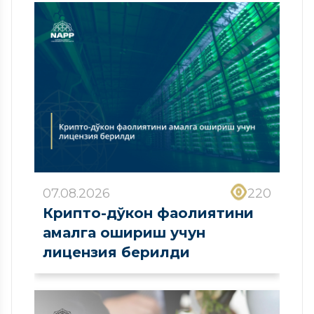
07.08.2026
220
Крипто-дўкон фаолиятини
амалга ошириш учун
лицензия берилди