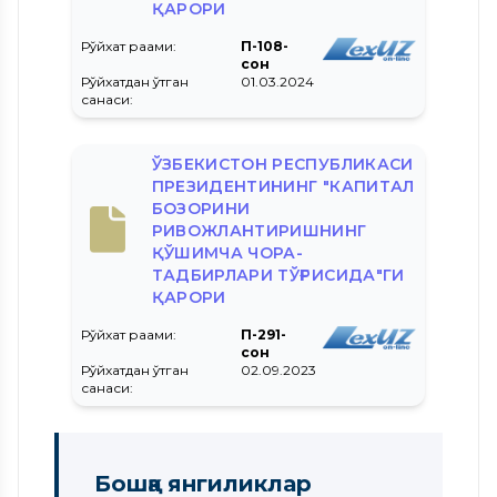
ҚАРОРИ
Рўйхат рақами:
ПҚ-108-
сон
Рўйхатдан ўтган
01.03.2024
санаси:
ЎЗБЕКИСТОН РЕСПУБЛИКАСИ
ПРЕЗИДЕНТИНИНГ "КАПИТАЛ
БОЗОРИНИ
РИВОЖЛАНТИРИШНИНГ
ҚЎШИМЧА ЧОРА-
ТАДБИРЛАРИ ТЎҒРИСИДА"ГИ
ҚАРОРИ
Рўйхат рақами:
ПҚ-291-
сон
Рўйхатдан ўтган
02.09.2023
санаси:
Бошқа янгиликлар