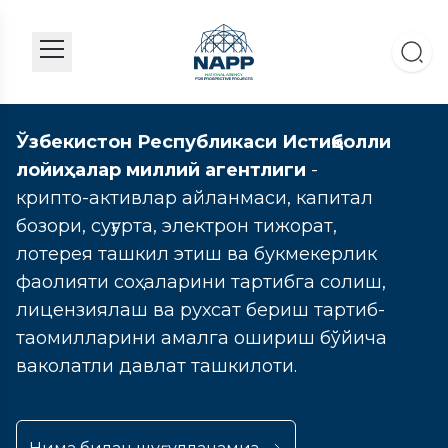
Ўзбекистон Республикаси Истиқболли
лойиҳалар миллий агентлиги
-
крипто-активлар айланмаси, капитал
бозори, суғурта, электрон тижорат,
лотерея ташкил этиш ва букмекерлик
фаолияти соҳаларини тартибга солиш,
лицензиялаш ва рухсат бериш тартиб-
таомилларини амалга ошириш бўйича
ваколатли давлат ташкилоти.