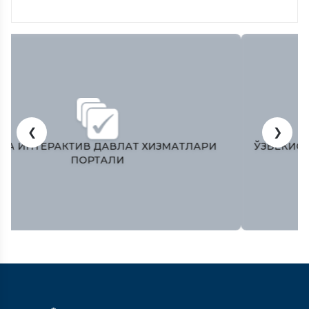
❮
❯
ЎЗБЕКИСТОН РЕСПУБЛИКAСИ ОЛИЙ МAЖЛИСИ
ҚОНУНЧИЛИК ПAЛAТAСИ