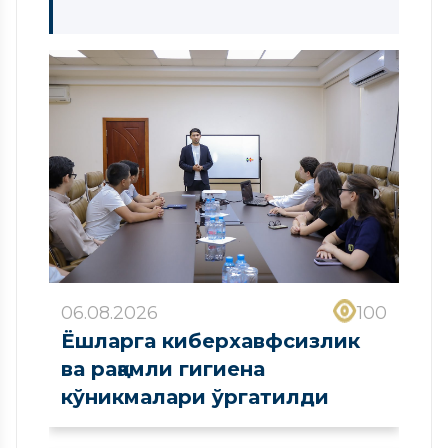
06.08.2026
100
Ёшларга киберхавфсизлик
ва рақамли гигиена
кўникмалари ўргатилди