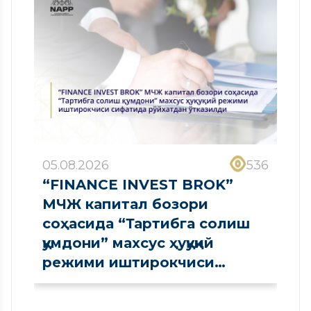
05.08.2026
536
“FINANCE INVEST BROK”
МЧЖ капитал бозори
соҳасида “Тартибга солиш
қумдони” махсус ҳуқуқий
режими иштирокчиси
сифатида рўйхатдан
ўтказилди