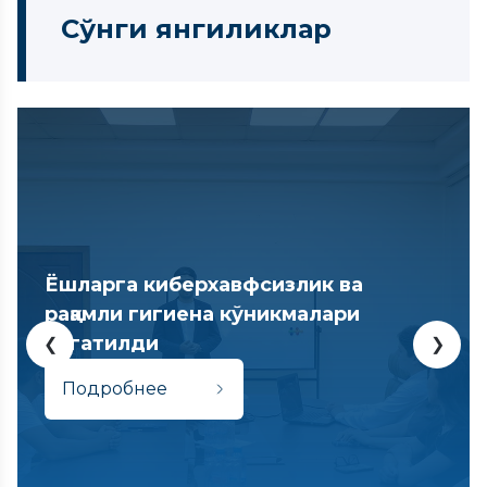
Сўнги янгиликлар
Ёшларга киберхавфсизлик ва
рақамли гигиена кўникмалари
ўргатилди
❮
❯
Подробнее