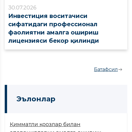
30.07.2026
Инвестиция воситачиси
сифатидаги профессионал
фаолиятни амалга ошириш
лицензияси бекор қилинди
Батафсил
Эълонлар
Қимматли қоғозлар билан