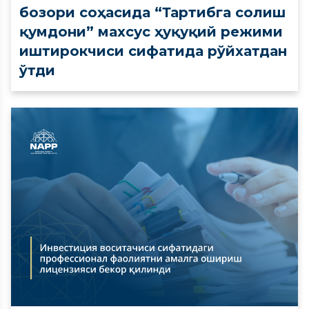
бозори соҳасида “Тартибга солиш
қумдони” махсус ҳуқуқий режими
иштирокчиси сифатида рўйхатдан
ўтди