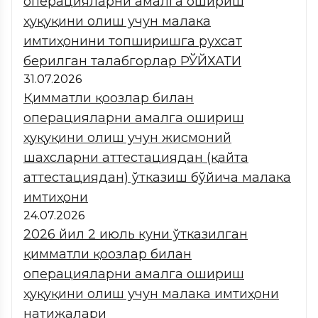
операцияларни амалга ошириш
ҳуқуқини олиш учун малака
имтиҳонини топширишга рухсат
берилган талабгорлар РЎЙХАТИ
31.07.2026
Қимматли қоғозлар билан
операцияларни амалга ошириш
ҳуқуқини олиш учун жисмоний
шахсларни аттестациядан (қайта
аттестациядан) ўтказиш бўйича малака
имтиҳони
24.07.2026
2026 йил 2 июль куни ўтказилган
қимматли қоғозлар билан
операцияларни амалга ошириш
ҳуқуқини олиш учун малака имтиҳони
натижалари