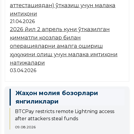
аттестациядан) ўтказиш учун малака
имтиҳони
21.04.2026
2026 йил 2 апрель куни ўтказилган
қимматли қоғозлар билан
операцияларни амалга ошириш
ҳуқуқини олиш учун малака имтиҳони
натижалари
03.04.2026
Жаҳон молия бозорлари
янгиликлари
BTCPay restricts remote Lightning access
after attackers steal funds
09.08.2026