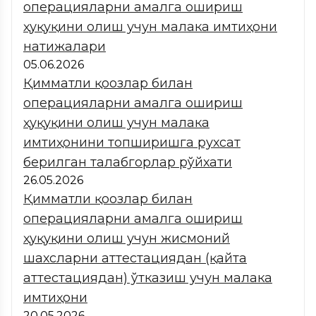
операцияларни амалга ошириш
ҳуқуқини олиш учун малака имтиҳони
натижалари
05.06.2026
Қимматли қоғозлар билан
операцияларни амалга ошириш
ҳуқуқини олиш учун малака
имтиҳонини топширишга рухсат
берилган талабгорлар рўйхати
26.05.2026
Қимматли қоғозлар билан
операцияларни амалга ошириш
ҳуқуқини олиш учун жисмоний
шахсларни аттестациядан (қайта
аттестациядан) ўтказиш учун малака
имтиҳони
20.05.2026