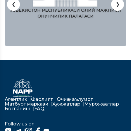
❮
❯
ЎЗБЕКИСТОН РЕСПУБЛИКAСИ ОЛИЙ МAЖЛИСИ
ҚОНУНЧИЛИК ПAЛAТAСИ
Агентлик
Фаолият
Очиқ маълумот
Матбуот маркази
Ҳужжатлар
Мурожаатлар
Боғланиш
FAQ
Follow us on: