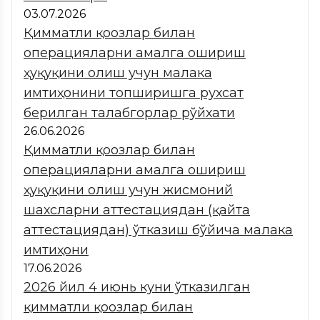
03.07.2026
Қимматли қоғозлар билан
операцияларни амалга ошириш
ҳуқуқини олиш учун малака
имтиҳонини топширишга рухсат
берилган талабгорлар рўйхати
26.06.2026
Қимматли қоғозлар билан
операцияларни амалга ошириш
ҳуқуқини олиш учун жисмоний
шахсларни аттестациядан (қайта
аттестациядан) ўтказиш бўйича малака
имтиҳони
17.06.2026
2026 йил 4 июнь куни ўтказилган
қимматли қоғозлар билан