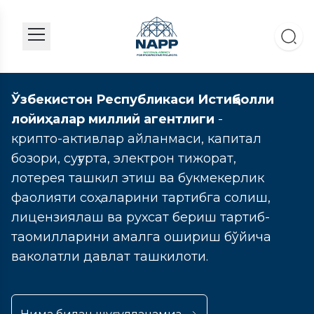
Ўзбекистон Республикаси Истиқболли
лойиҳалар миллий агентлиги
-
крипто-активлар айланмаси, капитал
бозори, суғурта, электрон тижорат,
лотерея ташкил этиш ва букмекерлик
фаолияти соҳаларини тартибга солиш,
лицензиялаш ва рухсат бериш тартиб-
таомилларини амалга ошириш бўйича
ваколатли давлат ташкилоти.