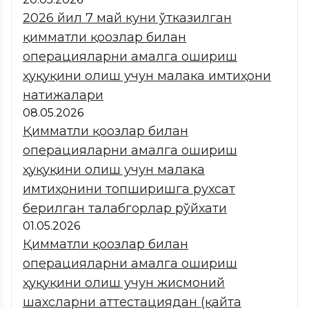
2026 йил 7 май куни ўтказилган
қимматли қоғозлар билан
операцияларни амалга ошириш
ҳуқуқини олиш учун малака имтиҳони
натижалари
08.05.2026
Қимматли қоғозлар билан
операцияларни амалга ошириш
ҳуқуқини олиш учун малака
имтиҳонини топширишга рухсат
берилган талабгорлар рўйхати
01.05.2026
Қимматли қоғозлар билан
операцияларни амалга ошириш
ҳуқуқини олиш учун жисмоний
шахсларни аттестациядан (қайта