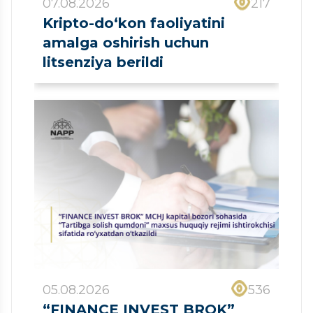
07.08.2026
217
Kripto-do‘kon faoliyatini
amalga oshirish uchun
litsenziya berildi
05.08.2026
536
“FINANCE INVEST BROK”