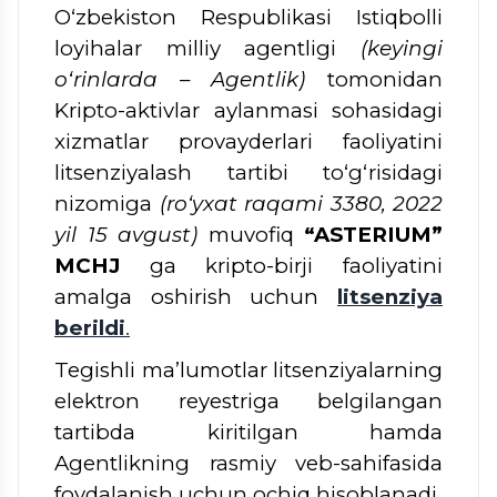
O‘zbekiston Respublikasi Istiqbolli
loyihalar milliy agentligi
(keyingi
o‘rinlarda – Agentlik)
tomonidan
Kripto-aktivlar aylanmasi sohasidagi
xizmatlar provayderlari faoliyatini
litsenziyalash tartibi to‘g‘risidagi
nizomiga
(ro‘yxat raqami 3380, 2022
yil 15 avgust)
muvofiq
“ASTERIUM”
MCHJ
ga kripto-birji faoliyatini
amalga oshirish uchun
litsenziya
berildi
.
Tegishli ma’lumotlar litsenziyalarning
elektron reyestriga belgilangan
tartibda kiritilgan hamda
Agentlikning rasmiy veb-sahifasida
foydalanish uchun ochiq hisoblanadi.