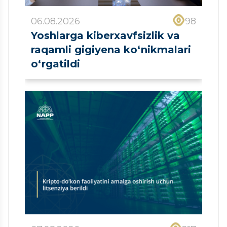
06.08.2026
98
Yoshlarga kiberxavfsizlik va
raqamli gigiyena ko‘nikmalari
o‘rgatildi