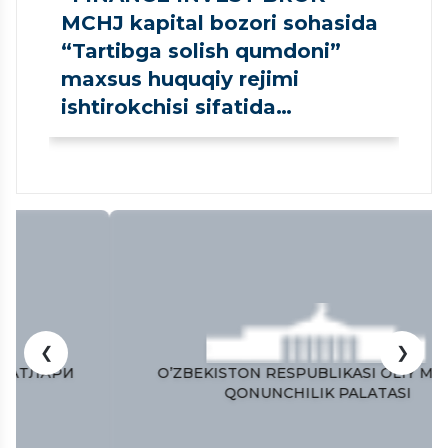
MCHJ kapital bozori sohasida
“Tartibga solish qumdoni”
maxsus huquqiy rejimi
ishtirokchisi sifatida
ro‘yxatdan o‘tkazildi
❮
❯
O’ZBEKISTON RESPUBLIKASI OLIY MAJLISI
QONUNCHILIK PALATASI