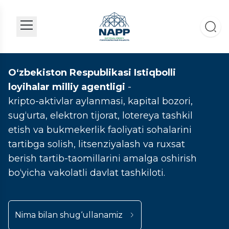
O‘zbekiston Respublikasi Istiqbolli
loyihalar milliy agentligi
-
kripto-aktivlar aylanmasi, kapital bozori,
sug‘urta, elektron tijorat, lotereya tashkil
etish va bukmekerlik faoliyati sohalarini
tartibga solish, litsenziyalash va ruxsat
berish tartib-taomillarini amalga oshirish
bo‘yicha vakolatli davlat tashkiloti.
Nima bilan shug‘ullanamiz