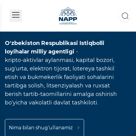
O‘zbekiston Respublikasi Istiqbolli
loyihalar milliy agentligi
-
kripto-aktivlar aylanmasi, kapital bozori,
sug‘urta, elektron tijorat, lotereya tashkil
etish va bukmekerlik faoliyati sohalarini
tartibga solish, litsenziyalash va ruxsat
berish tartib-taomillarini amalga oshirish
bo‘yicha vakolatli davlat tashkiloti.
Nima bilan shug‘ullanamiz