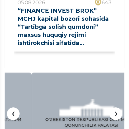
05.08.2026
643
“FINANCE INVEST BROK”
MCHJ kapital bozori sohasida
“Tartibga solish qumdoni”
maxsus huquqiy rejimi
ishtirokchisi sifatida
ro‘yxatdan o‘tkazildi
❮
❯
O’ZBEKISTON RESPUBLIKASI OLIY MAJLISI
QONUNCHILIK PALATASI