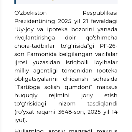
O‘zbekiston Respublikasi
Prezidentining 2025 yil 21 fevraldagi
“Uy-joy va ipoteka bozorini yanada
rivojlantirishga doir qo‘shimcha
chora-tadbirlar to‘g‘risida”gi PF-26-
son Farmonida belgilangan vazifalar
ijrosi yuzasidan Istiqbolli loyihalar
milliy agentligi tomonidan Ipoteka
obligatsiyalarini chiqarish sohasida
“Tartibga solish qumdoni” maxsus
huquqiy rejimini joriy etish
to‘g‘risidagi nizom tasdiqlandi
(ro‘yxat raqami 3648-son, 2025 yil 14
iyul).
Hujjatning asosiy maqsadi maxsus