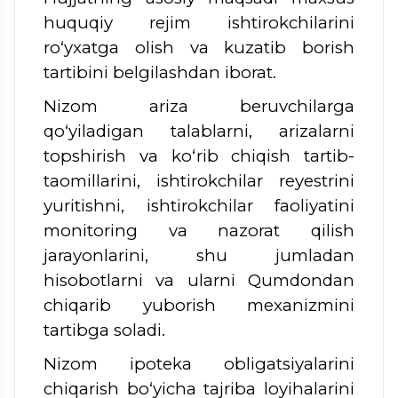
huquqiy rejim ishtirokchilarini
ro‘yxatga olish va kuzatib borish
tartibini belgilashdan iborat.
Nizom ariza beruvchilarga
qo‘yiladigan talablarni, arizalarni
topshirish
va ko‘rib chiqish tartib-
taomillarini, ishtirokchilar reyestrini
yuritishni, ishtirokchilar faoliyatini
monitoring va nazorat qilish
jarayonlarini, shu jumladan
hisobotlarni va ularni Qumdondan
chiqarib yuborish mexanizmini
tartibga soladi.
Nizom ipoteka obligatsiyalarini
chiqarish bo‘yicha tajriba loyihalarini