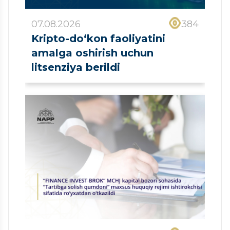
07.08.2026
384
Kripto-do‘kon faoliyatini
amalga oshirish uchun
litsenziya berildi