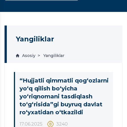
Yangiliklar
Asosiy
Yangiliklar
“Hujjatli qimmatli qog‘ozlarni
yo‘q qilish bo‘yicha
yo‘riqnomani tasdiqlash
to‘g‘risida”gi buyruq davlat
ro‘yxatidan o‘tkazildi
17.06.2025
3240