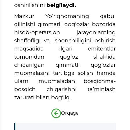
oshirilishini
belgilaydi.
Mazkur Yo‘riqnomaning qabul
qilinishi qimmatli qog‘ozlar bozorida
hisob-operatsion jarayonlarning
shaffofligi va ishonchliligini oshirish
maqsadida ilgari emitentlar
tomonidan qog‘oz shaklida
chiqarilgan qimmatli qog‘ozlar
muomalasini tartibga solish hamda
ularni muomaladan bosqichma-
bosqich chiqarishni ta’minlash
zarurati bilan bog‘liq.
Orqaga