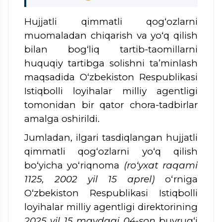
Hujjatli qimmatli qog‘ozlarni
muomaladan chiqarish va yo‘q qilish
bilan bog‘liq tartib-taomillarni
huquqiy tartibga solishni ta’minlash
maqsadida O‘zbekiston Respublikasi
Istiqbolli loyihalar milliy agentligi
tomonidan bir qator chora-tadbirlar
amalga oshirildi.
Jumladan, ilgari tasdiqlangan hujjatli
qimmatli qog‘ozlarni yo‘q qilish
bo‘yicha yo‘riqnoma
(ro‘yxat raqami
1125, 2002 yil 15 aprel)
o‘rniga
O‘zbekiston Respublikasi Istiqbolli
loyihalar milliy agentligi direktorining
2025 yil 15 maydagi 04-son
buyrug‘i