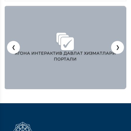
❮
❯
O’ZBEKISTON RESPUBLIKASI OLIY MAJLISI
QONUNCHILIK PALATASI