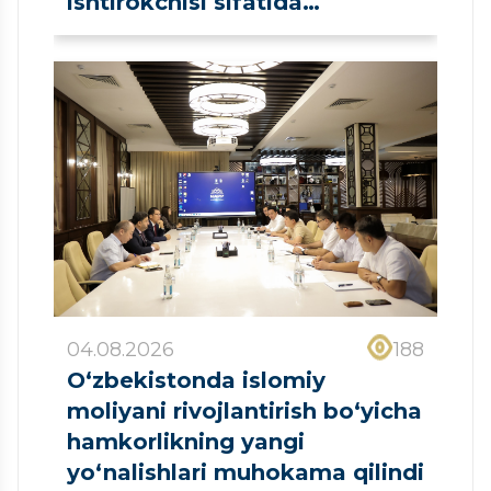
ishtirokchisi sifatida
ro‘yxatdan o‘tkazildi
04.08.2026
188
O‘zbekistonda islomiy
moliyani rivojlantirish bo‘yicha
hamkorlikning yangi
yo‘nalishlari muhokama qilindi