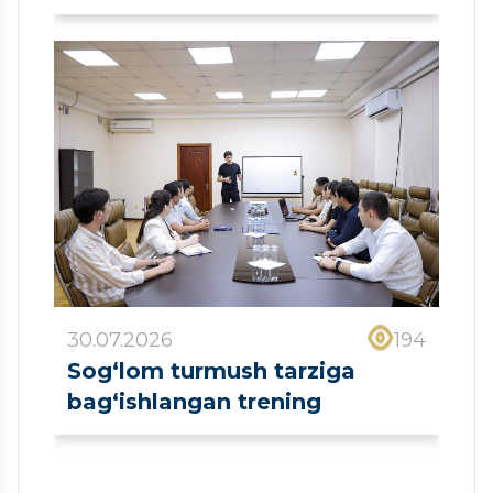
30.07.2026
194
Sog‘lom turmush tarziga
bag‘ishlangan trening