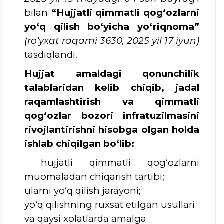
bilan
“Hujjatli qimmatli qog‘ozlarni
yo‘q qilish bo‘yicha yo‘riqnoma”
(ro‘yxat raqami 3630, 2025 yil 17 iyun)
tasdiqlandi.
Hujjat amaldagi qonunchilik
talablaridan kelib chiqib, jadal
raqamlashtirish va qimmatli
qog‘ozlar bozori infratuzilmasini
rivojlantirishni hisobga olgan holda
ishlab chiqilgan bo‘lib:
hujjatli qimmatli qog‘ozlarni
muomaladan chiqarish tartibi;
ularni yo‘q qilish jarayoni;
yo‘q qilishning ruxsat etilgan usullari
va qaysi xolatlarda amalga