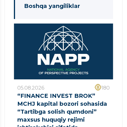
Boshqa yangiliklar
05.08.2026
180
“FINANCE INVEST BROK”
MCHJ kapital bozori sohasida
“Tartibga solish qumdoni”
maxsus huquqiy rejimi