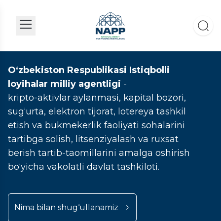
O‘zbekiston Respublikasi Istiqbolli
loyihalar milliy agentligi
-
kripto-aktivlar aylanmasi, kapital bozori,
sug‘urta, elektron tijorat, lotereya tashkil
etish va bukmekerlik faoliyati sohalarini
tartibga solish, litsenziyalash va ruxsat
berish tartib-taomillarini amalga oshirish
bo‘yicha vakolatli davlat tashkiloti.
Nima bilan shug‘ullanamiz