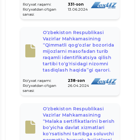
Ro‘yxat raqami:
331-son
Ro'yxatdan o'tgan
13.06.2024
sanasi:
O‘zbekiston Respublikasi
Vazirlar Mahkamasining
“Qimmatli qog‘ozlar bozorida
mijozlarni masofadan turib
raqamli identifikatsiya qilish
tartibi to‘g‘risidagi nizomni
tasdiqlash haqida”gi qarori.
Ro‘yxat raqami:
238-son
Ro'yxatdan o'tgan
26.04.2024
sanasi:
O‘zbekiston Respublikasi
Vazirlar Mahkamasining
“Malaka sertifikatlarini berish
bo‘yicha davlat xizmatlari
ko‘rsatishni tartibga soluvchi
normativ-huquqiy hujjatlarni