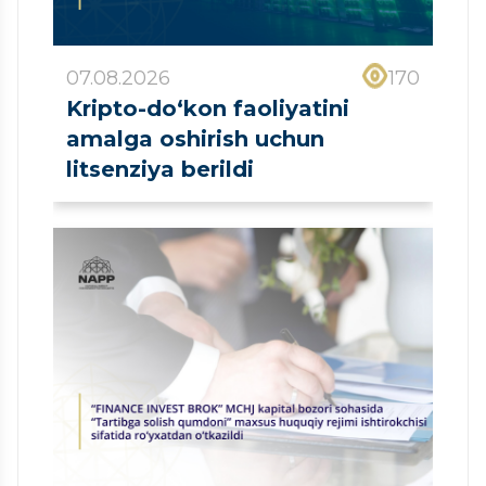
07.08.2026
170
Kripto-do‘kon faoliyatini
amalga oshirish uchun
litsenziya berildi