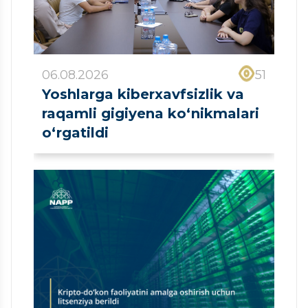
06.08.2026
51
Yoshlarga kiberxavfsizlik va
raqamli gigiyena ko‘nikmalari
o‘rgatildi