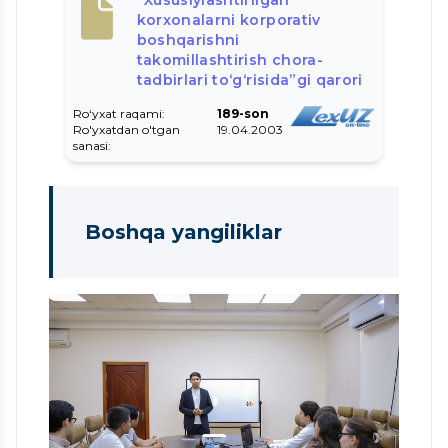
korxonalarni korporativ
boshqarishni
takomillashtirish chora-
tadbirlari to‘g‘risida”gi qarori
Ro‘yxat raqami:
189-son
Ro'yxatdan o'tgan
19.04.2003
sanasi:
Boshqa yangiliklar