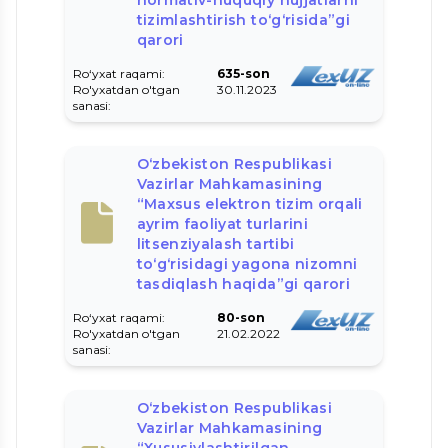
tizimlashtirish to‘g‘risida”gi
qarori
Ro‘yxat raqami:
635-son
Ro'yxatdan o'tgan
30.11.2023
sanasi:
O‘zbekiston Respublikasi
Vazirlar Mahkamasining
“Maxsus elektron tizim orqali
ayrim faoliyat turlarini
litsenziyalash tartibi
to‘g‘risidagi yagona nizomni
tasdiqlash haqida”gi qarori
Ro‘yxat raqami:
80-son
Ro'yxatdan o'tgan
21.02.2022
sanasi:
O‘zbekiston Respublikasi
Vazirlar Mahkamasining
“Xususiylashtirilgan