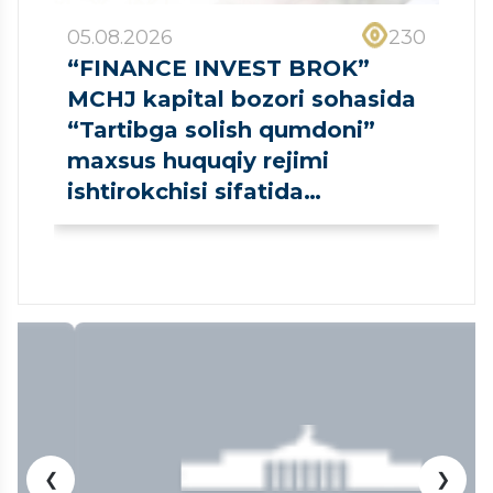
05.08.2026
230
“FINANCE INVEST BROK”
MCHJ kapital bozori sohasida
“Tartibga solish qumdoni”
maxsus huquqiy rejimi
ishtirokchisi sifatida
ro‘yxatdan o‘tkazildi
❮
❯