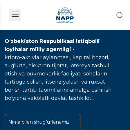
O‘zbekiston Respublikasi Istiqbolli
loyihalar milliy agentligi
-
kripto-aktivlar aylanmasi, kapital bozori,
sug‘urta, elektron tijorat, lotereya tashkil
etish va bukmekerlik faoliyati sohalarini
tartibga solish, litsenziyalash va ruxsat
berish tartib-taomillarini amalga oshirish
bo‘yicha vakolatli davlat tashkiloti.
Nima bilan shug‘ullanamiz