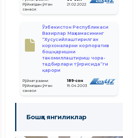
Рўйхатдан ўтган
21.02.2022
санаси:
Ўзбекистон Республикаси
Вазирлар Маҳкамасининг
“Хусусийлаштирилган
корхоналарни корпоратив
бошқаришни
такомиллаштириш чора-
тадбирлари тўғрисида”ги
қарори
Рўйхат рақами:
189-сон
Рўйхатдан ўтган
19.04.2003
санаси:
Бошқа янгиликлар