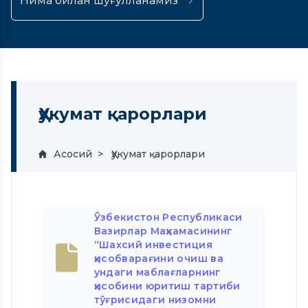
Нима билан шуғулланамиз
Ҳукумат қарорлари
Асосий
Ҳукумат қарорлари
Ўзбекистон Республикаси
Вазирлар Маҳкамасининг
“Шахсий инвестиция
ҳисобварағини очиш ва
ундаги маблағларнинг
ҳисобини юритиш тартиби
тўғрисидаги низомни