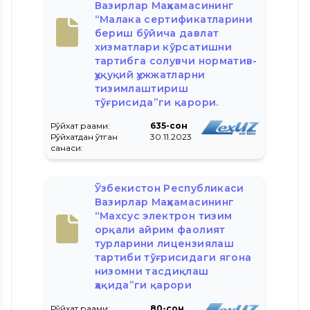
Вазирлар Маҳкамасининг
“Малака сертификатларини
бериш бўйича давлат
хизматлари кўрсатишни
тартибга солувчи норматив-
ҳуқуқий ҳужжатларни
тизимлаштириш
тўғрисида”ги қарори.
Рўйхат рақами:
635-сон
Рўйхатдан ўтган
30.11.2023
санаси:
Ўзбекистон Республикаси
Вазирлар Маҳкамасининг
“Махсус электрон тизим
орқали айрим фаолият
турларини лицензиялаш
тартиби тўғрисидаги ягона
низомни тасдиқлаш
ҳақида”ги қарори
Рўйхат рақами:
80-сон