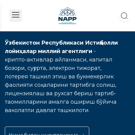
Ўзбекистон Республикаси Истиқболли
лойиҳалар миллий агентлиги
-
крипто-активлар айланмаси, капитал
бозори, суғурта, электрон тижорат,
лотерея ташкил этиш ва букмекерлик
фаолияти соҳаларини тартибга солиш,
лицензиялаш ва рухсат бериш тартиб-
таомилларини амалга ошириш бўйича
ваколатли давлат ташкилоти.