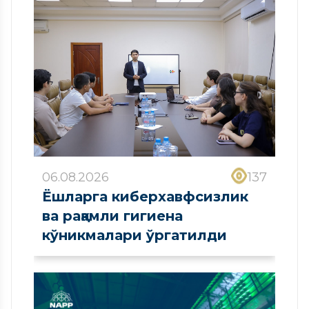
06.08.2026
137
Ёшларга киберхавфсизлик
ва рақамли гигиена
кўникмалари ўргатилди