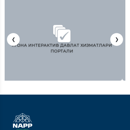
❮
❯
ЎЗБЕКИСТОН РЕСПУБЛИКAСИ ОЛИЙ МAЖЛИСИ
ҚОНУНЧИЛИК ПAЛAТAСИ