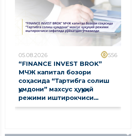
05.08.2026
556
“FINANCE INVEST BROK”
МЧЖ капитал бозори
соҳасида “Тартибга солиш
қумдони” махсус ҳуқуқий
режими иштирокчиси
сифатида рўйхатдан
ўтказилди