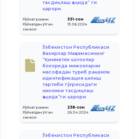
тасдиқлаш ҳақида” ги
қарори.
Рўйхат рақами:
331-сон
Рўйхатдан ўтган
13.06.2024
санаси:
Ўзбекистон Республикаси
Вазирлар Маҳкамасининг
“Қимматли қоғозлар
бозорида мижозларни
масофадан туриб рақамли
идентификация қилиш
тартиби тўғрисидаги
низомни тасдиқлаш
ҳақида”ги қарори
Рўйхат рақами:
238-сон
Рўйхатдан ўтган
26.04.2024
санаси:
Ўзбекистон Республикаси