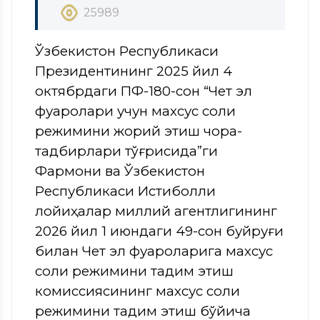
25989
Ўзбекистон Республикаси
Президентининг 2025 йил 4
октябрдаги ПФ-180-сон “Чет эл
фуқаролари учун махсус солиқ
режимини жорий этиш чора-
тадбирлари тўғрисида”ги
Фармони ва Ўзбекистон
Республикаси Истиқболли
лойиҳалар миллий агентлигининг
2026 йил 1 июндаги 49-сон буйруғи
билан Чет эл фуқароларига махсус
солиқ режимини тақдим этиш
комиссиясининг махсус солиқ
режимини тақдим этиш бўйича