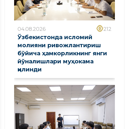
04.08.2026
212
Ўзбекистонда исломий
молияни ривожлантириш
бўйича ҳамкорликнинг янги
йўналишлари муҳокама
қилинди