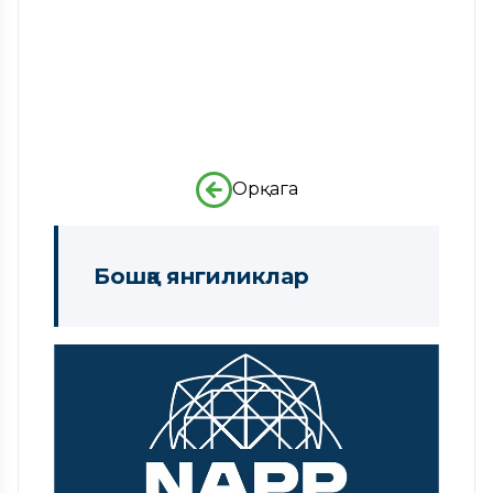
Орқага
Бошқа янгиликлар