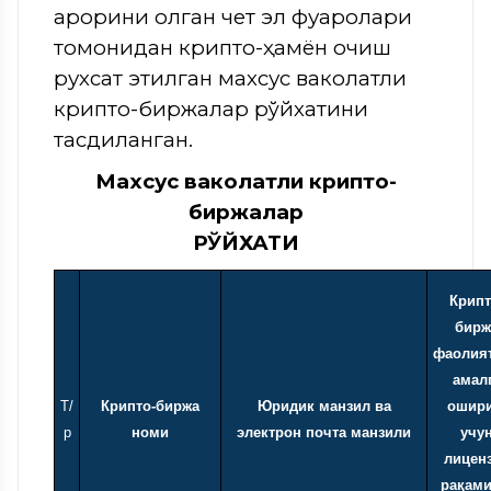
қарорини олган чет эл фуқаролари
томонидан крипто-ҳамён очиш
рухсат этилган махсус ваколатли
крипто-биржалар рўйхатини
тасдиқланган.
Махсус ваколатли крипто-
биржалар
РЎЙХАТИ
Крипт
бирж
фаолия
амал
T/
Крипто-биржа
Юридик манзил ва
ошир
р
номи
электрон почта манзили
учу
лицен
рақами