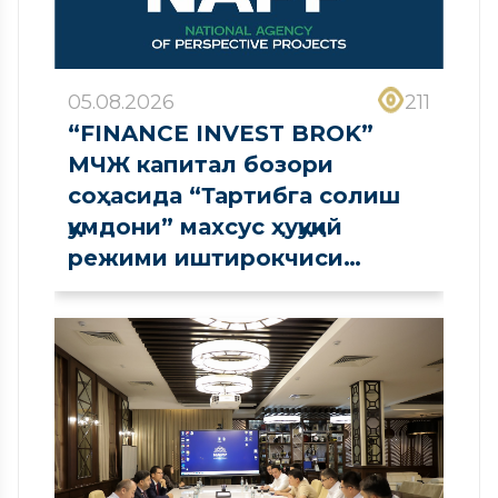
05.08.2026
211
“FINANCE INVEST BROK”
МЧЖ капитал бозори
соҳасида “Тартибга солиш
қумдони” махсус ҳуқуқий
режими иштирокчиси
сифатида рўйхатдан
ўтказилди