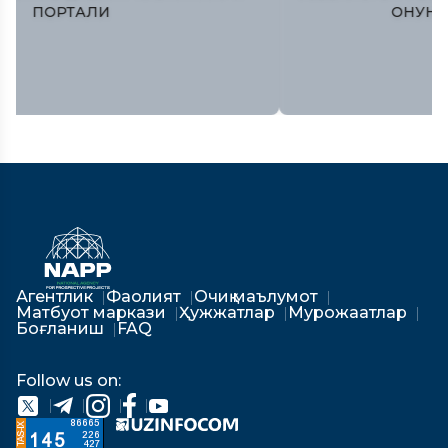
ҚОНУНЧИЛИК ПAЛAТAСИ
Агентлик
Фаолият
Очиқ маълумот
Матбуот маркази
Ҳужжатлар
Мурожаатлар
Боғланиш
FAQ
Follow us on: