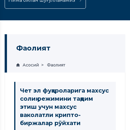
Нима билан шуғулланамиз
Фаолият
Асосий
Фаолият
Чет эл фуқароларига махсус
солиқ режимини тақдим
этиш учун махсус
ваколатли крипто-
биржалар рўйхати