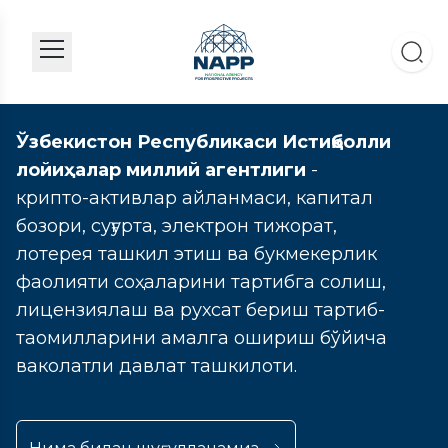
Ўзбекистон Республикаси Истиқболли
лойиҳалар миллий агентлиги
-
крипто-активлар айланмаси, капитал
бозори, суғурта, электрон тижорат,
лотерея ташкил этиш ва букмекерлик
фаолияти соҳаларини тартибга солиш,
лицензиялаш ва рухсат бериш тартиб-
таомилларини амалга ошириш бўйича
ваколатли давлат ташкилоти.