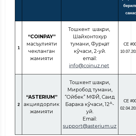
берил
сана
Тошкент шаҳри,
“COINPAY”
Шайхонтохур
масъулияти
тумани, Фурқат
CE #0
1
чекланган
кўчаси, 2-уй.
10.07.20
жамияти
email:
info@coinuz.net
Тошкент шаҳри,
Миробод тумани,
“ASTERIUM”
“Ойбек” МФЙ, Саид
CE #0
А
акциядорлик
Барака кўчаси, 12
-
2
02.04.20
жамияти
уй.
Email:
support@asterium.uz