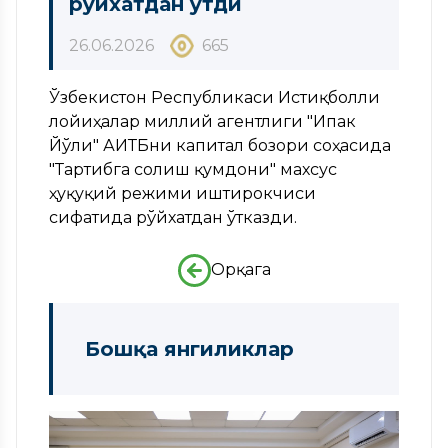
рўйхатдан ўтди
26.06.2026
665
Ўзбекистон Республикаси Истиқболли
лойиҳалар миллий агентлиги "Ипак
Йўли" АИТБни капитал бозори соҳасида
"Тартибга солиш қумдони" махсус
ҳуқуқий режими иштирокчиси
сифатида рўйхатдан ўтказди.
Орқага
Бошқа янгиликлар