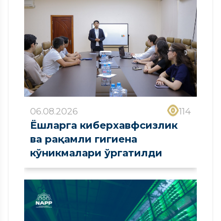
06.08.2026
114
Ёшларга киберхавфсизлик
ва рақамли гигиена
кўникмалари ўргатилди