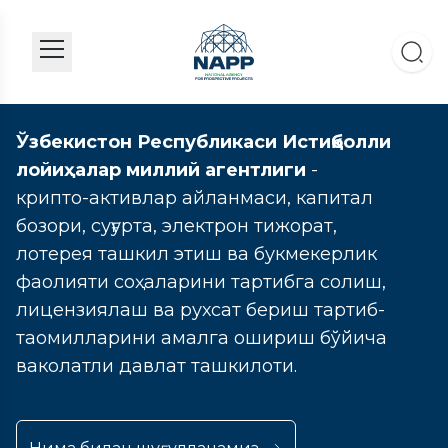
Ўзбекистон Республикаси Истиқболли
лойиҳалар миллий агентлиги
-
крипто-активлар айланмаси, капитал
бозори, суғурта, электрон тижорат,
лотерея ташкил этиш ва букмекерлик
фаолияти соҳаларини тартибга солиш,
лицензиялаш ва рухсат бериш тартиб-
таомилларини амалга ошириш бўйича
ваколатли давлат ташкилоти.