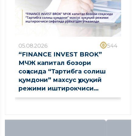
05.08.2026
544
“FINANCE INVEST BROK”
МЧЖ капитал бозори
соҳасида “Тартибга солиш
қумдони” махсус ҳуқуқий
режими иштирокчиси
сифатида рўйхатдан
ўтказилди