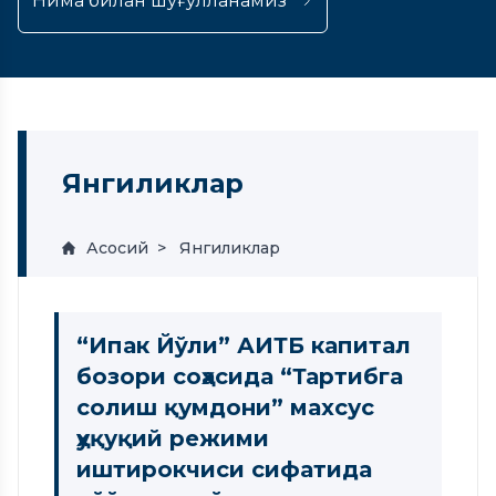
Нима билан шуғулланамиз
Янгиликлар
Асосий
Янгиликлар
“Ипак Йўли” АИТБ капитал
бозори соҳасида “Тартибга
солиш қумдони” махсус
ҳуқуқий режими
иштирокчиси сифатида