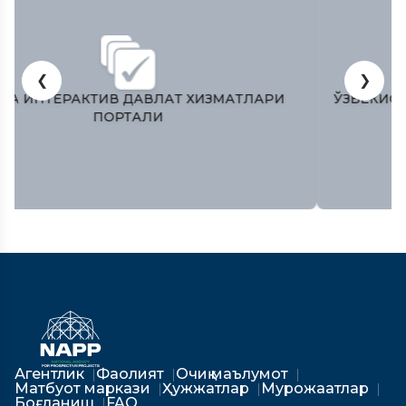
❮
❯
ЎЗБЕКИСТОН РЕСПУБЛИКAСИ ОЛИЙ МAЖЛИСИ
ҚОНУНЧИЛИК ПAЛAТAСИ
Агентлик
Фаолият
Очиқ маълумот
Матбуот маркази
Ҳужжатлар
Мурожаатлар
Боғланиш
FAQ