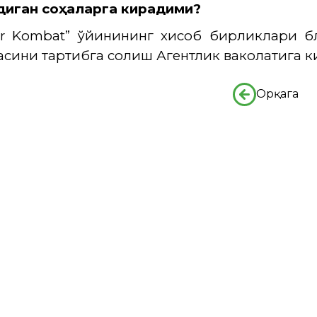
диган соҳаларга кирадими?
r Kombat”
ўйинининг хисоб бирликлари бл
сини тартибга солиш Агентлик ваколатига 
Орқага