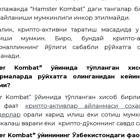
келажакда “Hamster Kombat” даги тангалар 
 айланиши мумкинлиги инкор этилмайди.
алик, крипто-активни тарқатиш мақсадида 
лиши мумкин. Бироқ, бундай крипто
оналликнинг йўқлиги сабабли рўйхатга о
ланади.
ter Kombat” ўйинида тўпланган хис
рмаларда рўйхатга олинганидан кейин
ми?
r Kombat”
ўйинида тўпланган хисоб бирли
и фақат
крипто-активлар айланмаси соҳ
дерлар
орқали харид қилиш ёки сотиш мумк
калаш варағи ёки крипто-дўконнинг савдо с
er Kombat” ўйинининг Ўзбекистондаги фао