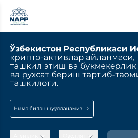
Ўзбекистон Республикаси И
крипто-активлар айланмаси, к
ташкил этиш ва букмекерлик
ва рухсат бериш тартиб-тао
ташкилоти.
Нима билан шуғулланамиз
Агентлик
Фаолият