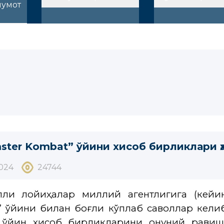
лумот
ster Kombat” ўйини хисоб бирликлари
2024
24744
олли лойиҳалар миллий агентлигига (кейи
 ўйини билан боғлиқ кўплаб саволлар келиб
 ўйин ҳисоб бирликларини қонуний равиш