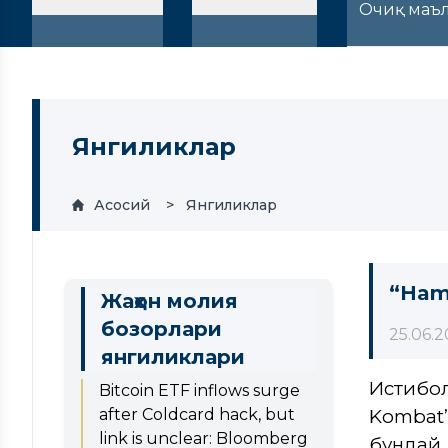
Очиқ маъ
Янгиликлар
Асосий
Янгиликлар
“Ham
Жаҳон молия
бозорлари
25.06.
янгиликлари
Истиқб
Bitcoin ETF inflows surge
after Coldcard hack, but
Kombat”
link is unclear: Bloomberg
бундай