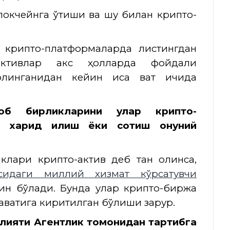
блокчейнга ўтиши ва шу билан крипто-
у крипто-платформаларда листингдан
-активлар акс ҳолларда фойдали
линганидан кейин қисқа вақт ичида
об бирликларини улар крипто-
 харид қилиш ёки сотиш қонуний
клари крипто-актив деб тан олинса,
асидаги миллий хизмат кўрсатувчи
ин бўлади. Бунда улар крипто-биржа
аватига киритилган бўлиши зарур.
лияти Агентлик томонидан тартибга