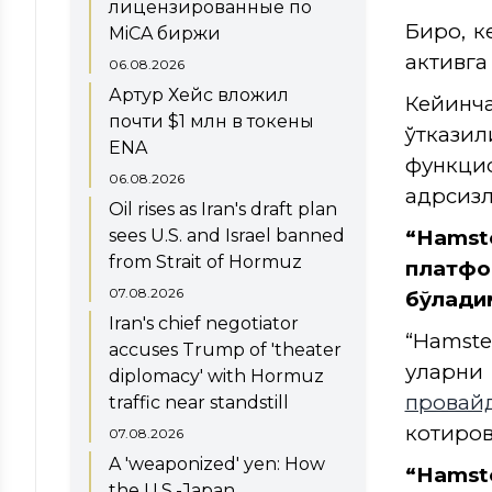
лицензированные по
Бироқ, 
MiCA биржи
активга
06.08.2026
Артур Хейс вложил
Кейинч
почти $1 млн в токены
ўткази
ENA
функци
06.08.2026
қадрсиз
Oil rises as Iran's draft plan
sees U.S. and Israel banned
“Hams
from Strait of Hormuz
платфо
07.08.2026
бўлади
Iran's chief negotiator
“Hamste
accuses Trump of 'theater
уларн
diplomacy' with Hormuz
провай
traffic near standstill
котиров
07.08.2026
A 'weaponized' yen: How
“Hamst
the U.S.-Japan