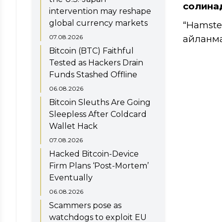
солина
intervention may reshape
global currency markets
“Hamste
07.08.2026
айланма
Bitcoin (BTC) Faithful
Tested as Hackers Drain
Funds Stashed Offline
06.08.2026
Bitcoin Sleuths Are Going
Sleepless After Coldcard
Wallet Hack
07.08.2026
Hacked Bitcoin-Device
Firm Plans ‘Post-Mortem’
Eventually
06.08.2026
Scammers pose as
watchdogs to exploit EU