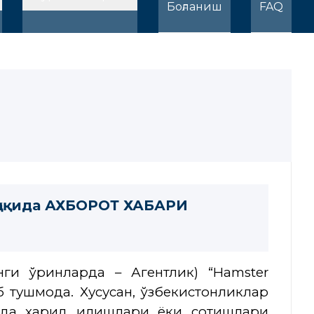
Боғланиш
FAQ
 ҳақида АХБОРОТ ХАБАРИ
нги ўринларда – Агентлик) “Hamster
 тушмоқда. Хусусан, ўзбекистонликлар
да харид қилишлари ёки сотишлари