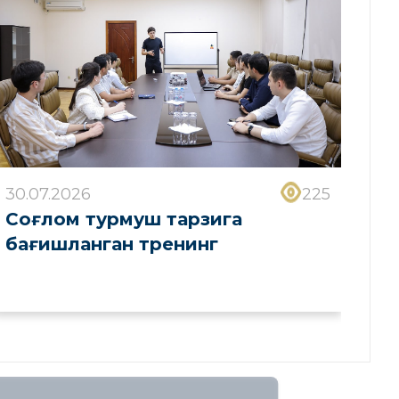
30.07.2026
225
Соғлом турмуш тарзига
бағишланган тренинг