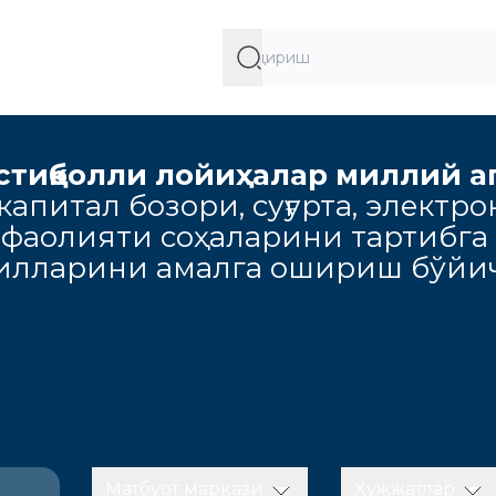
стиқболли лойиҳалар миллий а
апитал бозори, суғурта, электро
 фаолияти соҳаларини тартибга
милларини амалга ошириш бўйич
Матбуот маркази
Ҳужжатлар