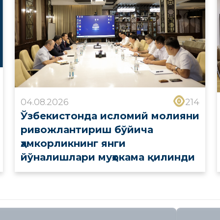
04.08.2026
214
Ўзбекистонда исломий молияни
ривожлантириш бўйича
ҳамкорликнинг янги
йўналишлари муҳокама қилинди