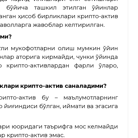
ли бўйича ташкил этилган ўйинлар
ланган ҳисоб бирликлари крипто-актив
саволларга жавоблар келтирилган.
нми
?
мматли мукофотларни олиш мумкин ўйин
нлар қаторига кирмайди, чунки ўйинда
 крипто-активлардан фарқли ўлароқ,
иклари крипто-актив саналадими?
рипто-актив бу – маълумотларнинг
р йиғиндиси бўлган, қиймати ва эгасига
ари юқоридаги таърифга мос келмайди
ар крипто-актив эмас.