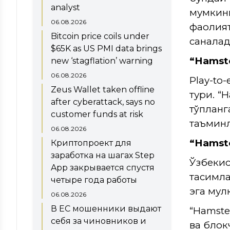
analyst
мумкин
06.08.2026
фаолият
Bitcoin price coils under
саналад
$65K as US PMI data brings
“
Hamst
new ‘stagflation’ warning
06.08.2026
Play-to
Zeus Wallet taken offline
тури. “
after cyberattack, says no
тўплан
customer funds at risk
таъминл
06.08.2026
“Hamst
Криптопроект для
заработка на шагах Step
Ўзбеки
App закрывается спустя
тақсимл
четыре года работы
эга мулки
06.08.2026
В ЕС мошенники выдают
“Hamste
себя за чиновников и
ва блок