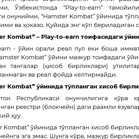
ми, Ўзбекистонда “Play-to-earn” тамойи
и қонунийми, “Hamster Kombat” ўйинида тўп
ими ва ҳоказо. Қуйида энг кўп бериладиган 
er Kombat
” –
Play-to-earn
тоифасидаги ўйи
-earn - ўйин орқали реал пул ёки бошқа қи
Hamster Kombat” ўйини мазкур тоифадаги ўйи
ган тангалар (ҳисоб бирликлари) утилитар
анмаган ва реал фойда келтирмайди.
er Kombat” ўйинида тўпланган хисоб бирл
стон Республикаси қонунчилигига кўра к
анган реестри (блокчейн) даги рақамли ёзувла
й ҳуқуқ.
r Kombat”
ўйинида тўпланган хисоб бирликл
чейнга эга эмас. Шунга кўра, мазкур бирликл