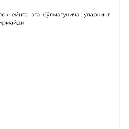
окчейнга эга бўлмагунича, уларнинг
кирмайди.