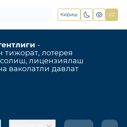
Кириш
UZ
гентлиги
-
н тижорат, лотерея
 солиш, лицензиялаш
а ваколатли давлат
Мурожаатлар