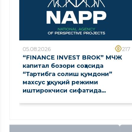
05.08.2026
217
“FINANCE INVEST BROK” МЧЖ
капитал бозори соҳасида
“Тартибга солиш қумдони”
махсус ҳуқуқий режими
иштирокчиси сифатида
рўйхатдан ўтказилди