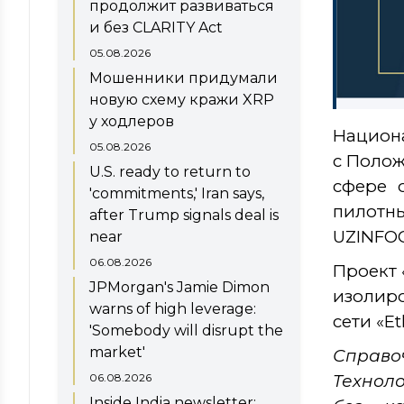
продолжит развиваться
и без CLARITY Act
05.08.2026
Мошенники придумали
новую схему кражи XRP
у ходлеров
Национа
05.08.2026
с Полож
U.S. ready to return to
сфере о
'commitments,' Iran says,
пилотны
after Trump signals deal is
UZINFO
near
06.08.2026
Проект 
JPMorgan's Jamie Dimon
изолиро
warns of high leverage:
сети «E
'Somebody will disrupt the
market'
Справо
06.08.2026
Техноло
Inside India newsletter: