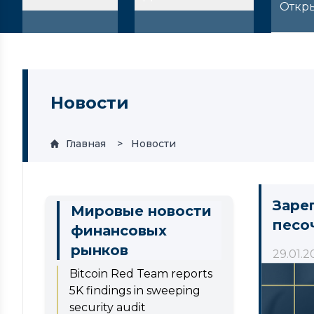
Откр
Новости
Главная
Новости
Заре
Мировые новости
песо
финансовых
рынков
29.01.2
Bitcoin Red Team reports
5K findings in sweeping
security audit