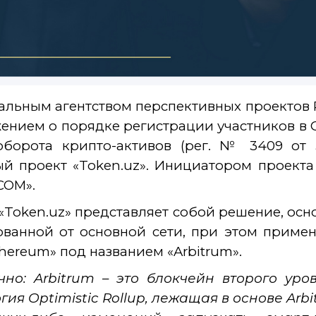
льным агентством перспективных проектов Р
ением о порядке регистрации участников в
борота крипто-активов (рег. № 3409 от 3
й проект «Token.uz». Инициатором проект
COM».
«Token.uz» представляет собой решение, осн
ванной от основной сети, при этом примен
thereum» под названием «Arbitrum».
чно: Arbitrum – это блокчейн второго уро
гия Optimistic Rollup, лежащая в основе Arb