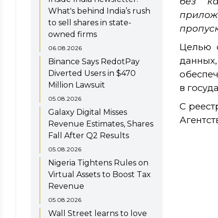
без ка
What's behind India’s rush
прилож
to sell shares in state-
пропуск
owned firms
Целью 
06.08.2026
данных,
Binance Says RedotPay
Diverted Users in $470
обеспеч
Million Lawsuit
в госуд
05.08.2026
С реест
Galaxy Digital Misses
Агентст
Revenue Estimates, Shares
Fall After Q2 Results
05.08.2026
Nigeria Tightens Rules on
Virtual Assets to Boost Tax
Revenue
05.08.2026
Wall Street learns to love