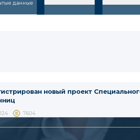
ытые данные
гистрирован новый проект Специально
чниц
024
7604