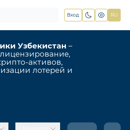
Вход
RU
лики Узбекистан
–
 лицензирование,
рипто-активов,
низации лотерей и
Обращения