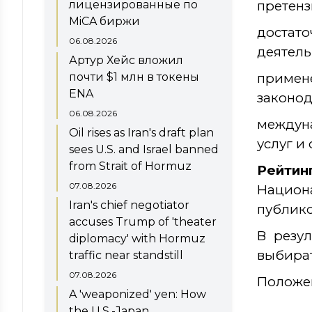
лицензированные по
претенз
MiCA биржи
достат
06.08.2026
деятель
Артур Хейс вложил
почти $1 млн в токены
примен
ENA
законод
06.08.2026
междун
Oil rises as Iran's draft plan
услуг и
sees U.S. and Israel banned
from Strait of Hormuz
Рейтин
07.08.2026
Национ
Iran's chief negotiator
публико
accuses Trump of 'theater
В резул
diplomacy' with Hormuz
выбират
traffic near standstill
07.08.2026
Положен
A 'weaponized' yen: How
the U.S.-Japan