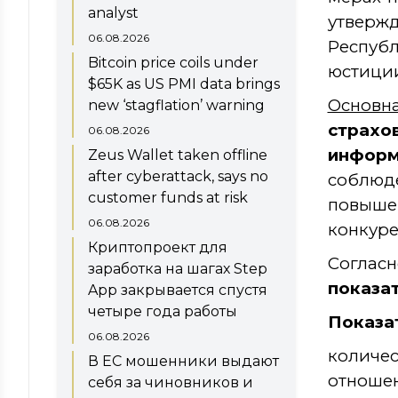
analyst
утверж
06.08.2026
Республ
Bitcoin price coils under
юстици
$65K as US PMI data brings
Основн
new ‘stagflation’ warning
страхо
06.08.2026
инфор
Zeus Wallet taken offline
after cyberattack, says no
соблюд
customer funds at risk
повыше
06.08.2026
конкуре
Криптопроект для
Соглас
заработка на шагах Step
показа
App закрывается спустя
четыре года работы
Показа
06.08.2026
количе
В ЕС мошенники выдают
отноше
себя за чиновников и