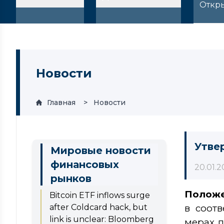
Откр
Новости
Главная
Новости
Утве
Мировые новости
финансовых
20.01.2
рынков
Полож
Bitcoin ETF inflows surge
after Coldcard hack, but
в соот
link is unclear: Bloomberg
мерах п