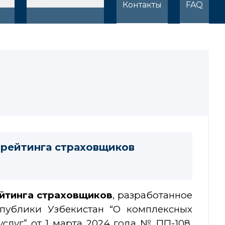
Контакты
FAQ
 рейтинга страховщиков
йтинга страховщиков
, разработанное
спублики Узбекистан “О комплексных
луг” от 1 марта 2024 года № ПП-108,