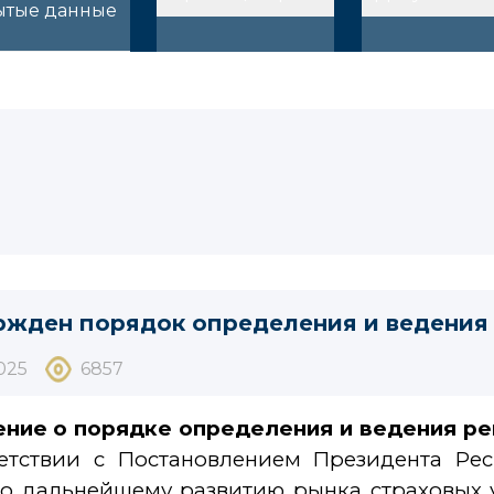
ытые данные
ржден порядок определения и ведения
025
6857
ени
е
о порядке определения и ведения ре
ветствии с Постановлением Президента Ре
о дальнейшему развитию рынка страховых ус