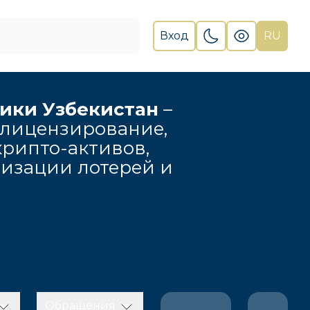
Вход
RU
лики Узбекистан
–
 лицензирование,
рипто-активов,
низации лотерей и
Обращения