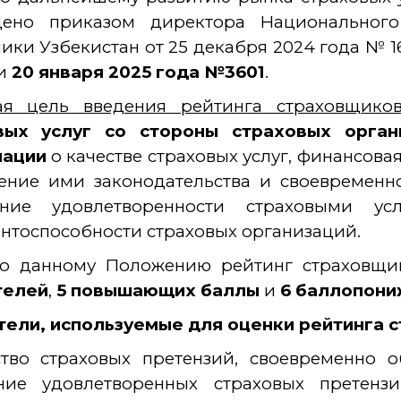
дено приказом директора Национального 
ики Узбекистан от 25 декабря 2024 года № 1
и
20 января 2025 года
№
3601
.
ая цель введения рейтинга страховщико
вых услуг со стороны страховых орган
мации
о качестве страховых услуг,
финансовая
ение ими законодательства
и своевременно
ние удовлетворенности страховыми у
нтоспособности страховых организаций.
но данному Положению рейтинг страховщи
телей
,
5 повышающих баллы
и
6 баллопони
тели, используемые для оценки рейтинга 
ство страховых претензий, своевременно 
ние удовлетворенных страховых претенз