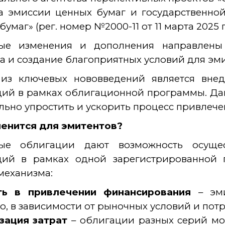
а эмиссии ценных бумаг и государственно
умаг» (рег. номер №2000-11 от 11 марта 2025 г
ые изменения и дополнения направлены
а и создание благоприятных условий для эми
из ключевых нововведений является внед
ций в рамках облигационной программы. Да
льно упростить и ускорить процесс привлече
менится для эмитентов?
ые облигации дают возможность осущес
ций в рамках одной зарегистрированной 
механизма:
ть в привлечении финансирования
– эми
о, в зависимости от рыночных условий и потр
зация затрат
– облигации разных серий мо