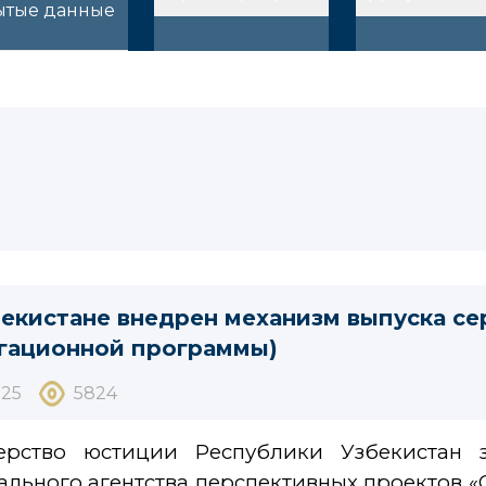
ытые данные
бекистане внедрен механизм выпуска се
гационной программы)
025
5824
ерство юстиции Республики Узбекистан з
льного агентства перспективных проектов «