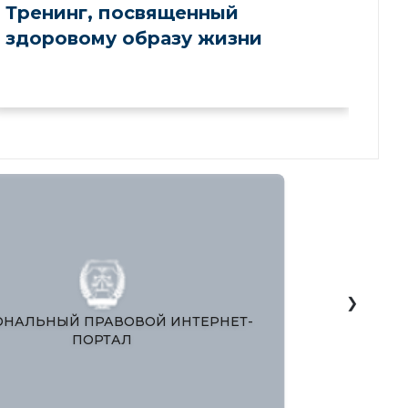
Тренинг, посвященный
здоровому образу жизни
❯
ЗАКОНОДАТЕЛЬНАЯ ПАЛАТА ОЛИЙ
НАЦИОНА
АЖЛИСА РЕСПУБЛИКИ УЗБЕКИСТАН