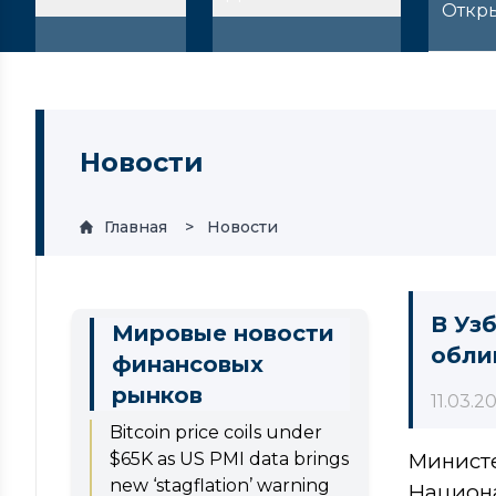
Откр
Новости
Главная
Новости
В Уз
Мировые новости
обли
финансовых
рынков
11.03.2
Bitcoin price coils under
$65K as US PMI data brings
Минист
new ‘stagflation’ warning
Национа