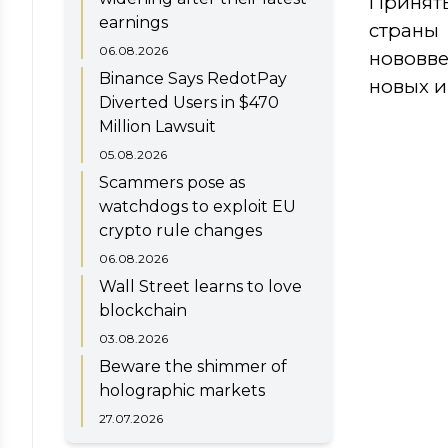
Приняты
earnings
страны
06.08.2026
нововве
Binance Says RedotPay
новых и
Diverted Users in $470
Million Lawsuit
05.08.2026
Scammers pose as
watchdogs to exploit EU
crypto rule changes
06.08.2026
Wall Street learns to love
blockchain
03.08.2026
Beware the shimmer of
holographic markets
27.07.2026