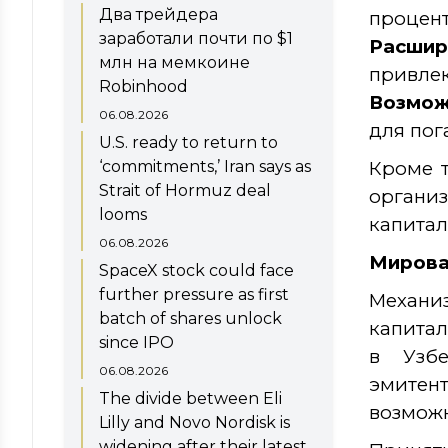
Два трейдера
процент
заработали почти по $1
Расшир
млн на мемкоине
привлек
Robinhood
Возмож
06.08.2026
для пог
U.S. ready to return to
‘commitments,’ Iran says as
Кроме 
Strait of Hormuz deal
органи
looms
капитал
06.08.2026
Мирова
SpaceX stock could face
further pressure as first
Механи
batch of shares unlock
капитал
since IPO
в Узбе
06.08.2026
эмитен
The divide between Eli
возможн
Lilly and Novo Nordisk is
widening after their latest