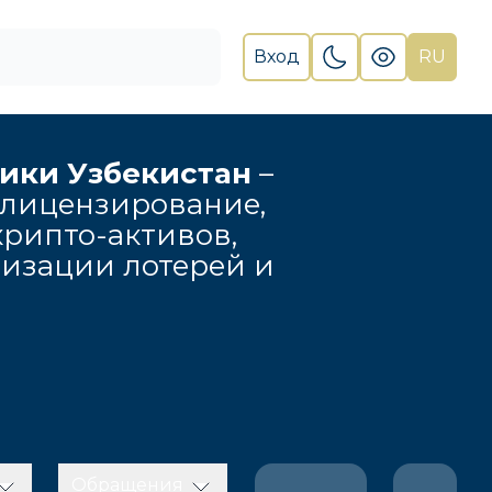
Вход
RU
лики Узбекистан
–
 лицензирование,
рипто-активов,
низации лотерей и
Обращения