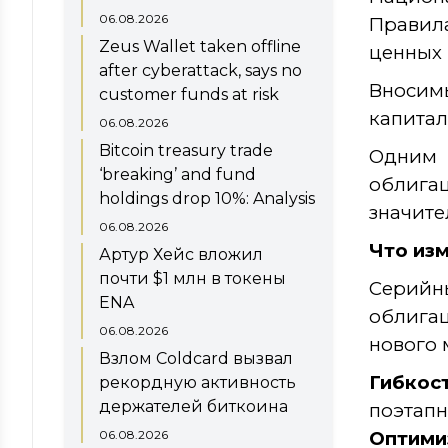
06.08.2026
Правил
Zeus Wallet taken offline
ценных б
after cyberattack, says no
Вносим
customer funds at risk
капитал
06.08.2026
Bitcoin treasury trade
Одним 
‘breaking’ and fund
облига
holdings drop 10%: Analysis
значите
06.08.2026
Что из
Артур Хейс вложил
почти $1 млн в токены
Серийн
ENA
облига
06.08.2026
нового 
Взлом Coldcard вызвал
Гибкос
рекордную активность
держателей биткоина
поэтапн
06.08.2026
Оптими