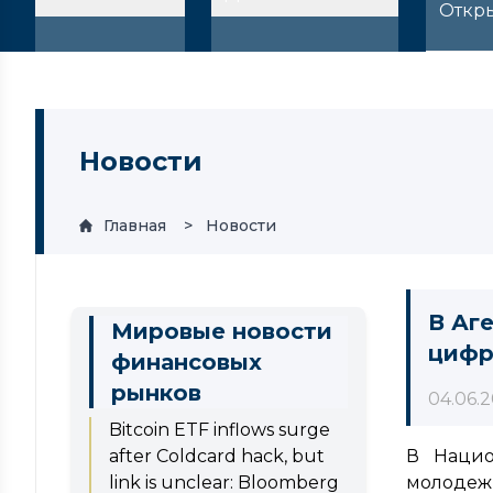
Откр
Новости
Главная
Новости
В Аг
Мировые новости
цифр
финансовых
рынков
04.06.
Bitcoin ETF inflows surge
after Coldcard hack, but
В Нацио
link is unclear: Bloomberg
молодежи