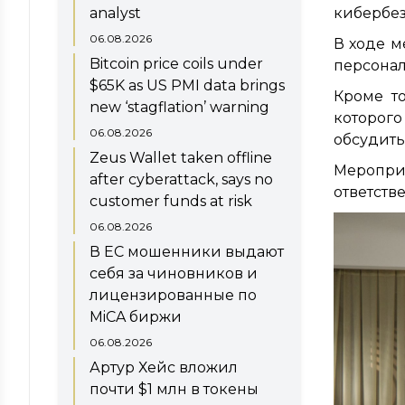
analyst
кибербез
06.08.2026
В ходе м
Bitcoin price coils under
персонал
$65K as US PMI data brings
Кроме то
new ‘stagflation’ warning
которог
06.08.2026
обсудить
Zeus Wallet taken offline
Меропр
after cyberattack, says no
ответств
customer funds at risk
06.08.2026
В ЕС мошенники выдают
себя за чиновников и
лицензированные по
MiCA биржи
06.08.2026
Артур Хейс вложил
почти $1 млн в токены