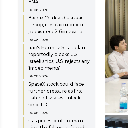
ENA
06.08.2026
Взлом Coldcard вызвал
рекордную активность
держателей биткоина
06.08.2026
Iran's Hormuz Strait plan
reportedly blocks U.S.,
Israeli ships; U.S. rejects any
'impediments'
06.08.2026
SpaceX stock could face
further pressure as first
batch of shares unlock
since IPO
06.08.2026
Gas prices could remain
high this fall even if crude