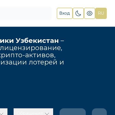
Вход
RU
лики Узбекистан
–
 лицензирование,
рипто-активов,
низации лотерей и
Обращения