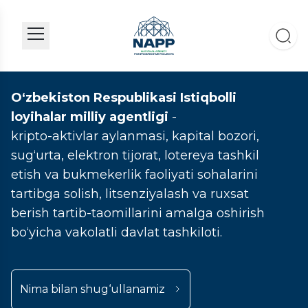
O‘zbekiston Respublikasi Istiqbolli
loyihalar milliy agentligi
-
kripto-aktivlar aylanmasi, kapital bozori,
sug‘urta, elektron tijorat, lotereya tashkil
etish va bukmekerlik faoliyati sohalarini
tartibga solish, litsenziyalash va ruxsat
berish tartib-taomillarini amalga oshirish
bo‘yicha vakolatli davlat tashkiloti.
Nima bilan shug‘ullanamiz