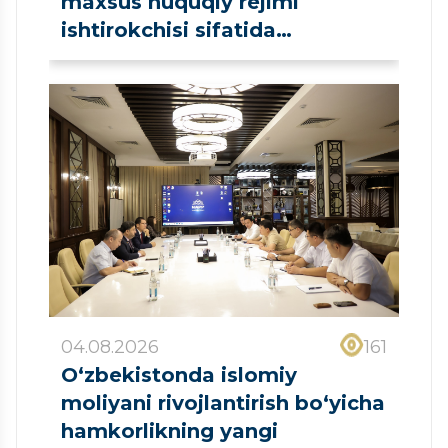
maxsus huquqiy rejimi
ishtirokchisi sifatida
ro‘yxatdan o‘tkazildi
04.08.2026
161
O‘zbekistonda islomiy
moliyani rivojlantirish bo‘yicha
hamkorlikning yangi