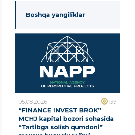
Boshqa yangiliklar
05.08.2026
139
“FINANCE INVEST BROK”
MCHJ kapital bozori sohasida
“Tartibga solish qumdoni”