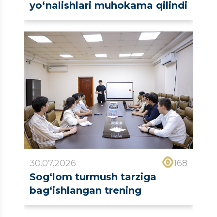
yo‘nalishlari muhokama qilindi
30.07.2026
168
Sog‘lom turmush tarziga
bag‘ishlangan trening