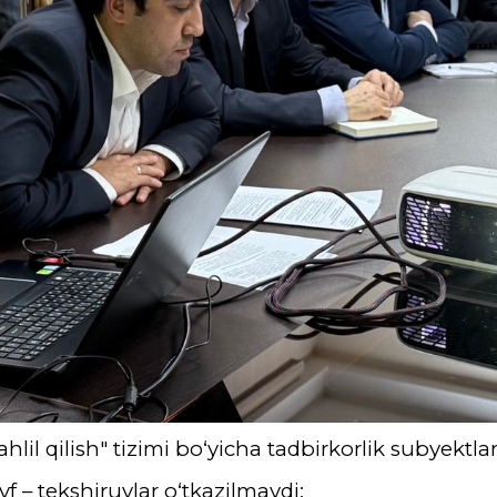
ahlil qilish" tizimi bo‘yicha tadbirkorlik subyektlar
vf – tekshiruvlar o‘tkazilmaydi;