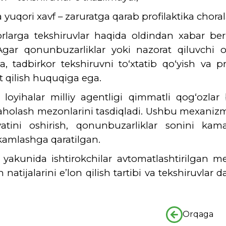
a yuqori xavf – zaruratga qarab profilaktika chorala
rlarga tekshiruvlar haqida oldindan xabar ber
 Agar qonunbuzarliklar yoki nazorat qiluvchi 
a, tadbirkor tekshiruvni to‘xtatib qo‘yish va 
 qilish huquqiga ega.
li loyihalar milliy agentligi qimmatli qog‘ozla
aholash mezonlarini tasdiqladi. Ushbu mexanizml
atini oshirish, qonunbuzarliklar sonini kam
amlashga qaratilgan.
yakunida ishtirokchilar avtomatlashtirilgan mez
 natijalarini e’lon qilish tartibi va tekshiruvlar 
Orqaga