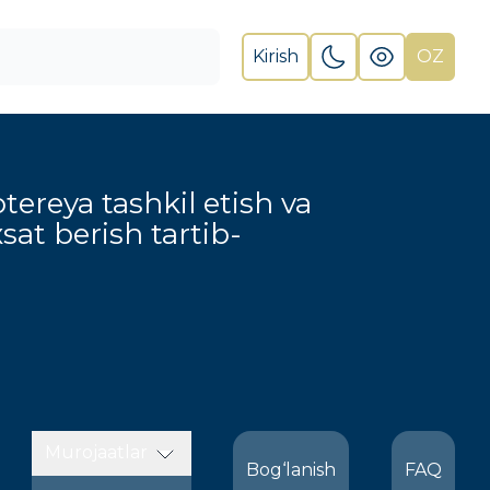
Kirish
OZ
otereya tashkil etish va
xsat berish tartib-
Murojaatlar
Bog‘lanish
FAQ