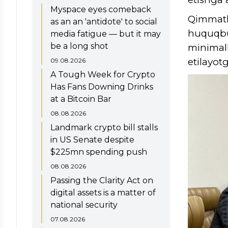
Myspace eyes comeback
Qimmatli
as an an 'antidote' to social
huquqb
media fatigue — but it may
be a long shot
minimal
etilayotg
09.08.2026
A Tough Week for Crypto
Has Fans Downing Drinks
at a Bitcoin Bar
08.08.2026
Landmark crypto bill stalls
in US Senate despite
$225mn spending push
08.08.2026
Passing the Clarity Act on
digital assets is a matter of
national security
07.08.2026