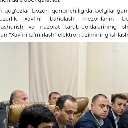
 qog‘ozlar bozori qonunchiligida belgilangani
uzarlik xavfini baholash mezonlarini be
lashtirish va nazorat tartib-qoidalarining sh
an "Xavfni ta’mirlash" elektron tizimining ishlash