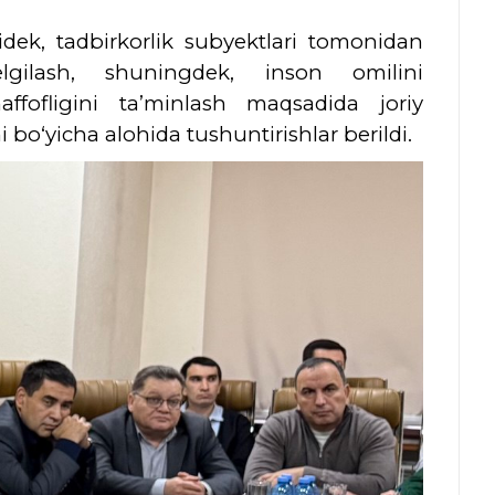
dek, tadbirkorlik subyektlari tomonidan
lgilash, shuningdek, inson omilini
affofligini ta’minlash maqsadida joriy
i bo‘yicha alohida tushuntirishlar berildi.