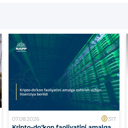
07.08.2026
317
Kripto-do‘kon faoliyatini amalga