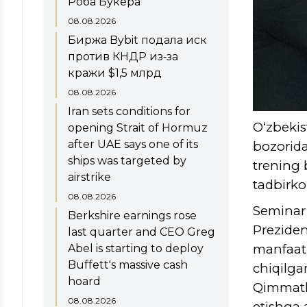
Роба Букера
08.08.2026
Биржа Bybit подала иск
против КНДР из‑за
кражи $1,5 млрд
08.08.2026
Iran sets conditions for
O‘zbekis
opening Strait of Hormuz
after UAE says one of its
bozorida
ships was targeted by
trening 
airstrike
tadbirkor
08.08.2026
Seminar
Berkshire earnings rose
Prezide
last quarter and CEO Greg
manfaatl
Abel is starting to deploy
Buffett's massive cash
chiqilga
hoard
Qimmatli
08.08.2026
etishga a