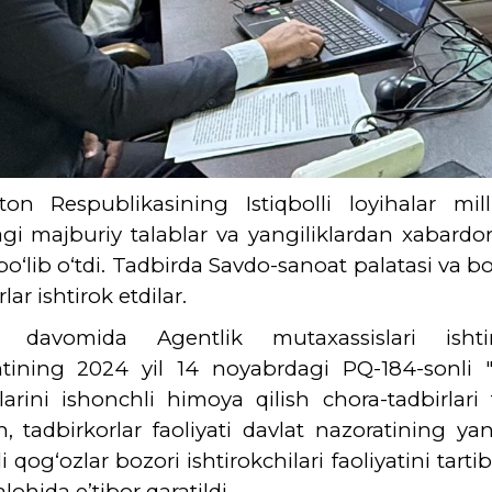
ton Respublikasining Istiqbolli loyihalar mil
gi majburiy talablar va yangiliklardan xabardor
bo‘lib o‘tdi. Tadbirda Savdo-sanoat palatasi va 
lar ishtirok etdilar.
 davomida Agentlik mutaxassislari ishtir
ntining 2024 yil 14 noyabrdagi PQ-184-sonli 
arini ishonchli himoya qilish chora-tadbirlari
n, tadbirkorlar faoliyati davlat nazoratining yan
 qog‘ozlar bozori ishtirokchilari faoliyatini tarti
lohida e’tibor qaratildi.