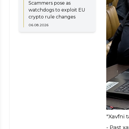
Scammers pose as
watchdogs to exploit EU
crypto rule changes
06.08.2026
"Xavfni t
- Past xa