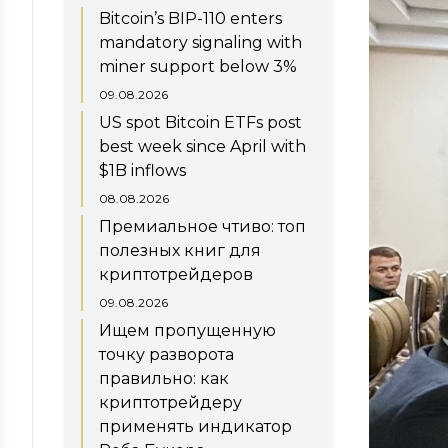
Bitcoin’s BIP-110 enters
mandatory signaling with
miner support below 3%
09.08.2026
US spot Bitcoin ETFs post
best week since April with
$1B inflows
08.08.2026
Премиальное чтиво: топ
полезных книг для
криптотрейдеров
09.08.2026
Ищем пропущенную
точку разворота
правильно: как
криптотрейдеру
применять индикатор