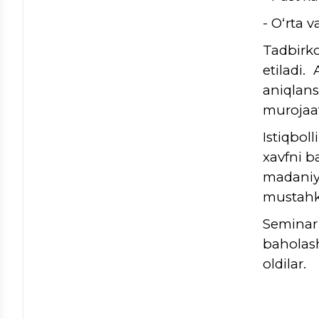
- O‘rta v
Tadbirko
etiladi.
aniqlans
murojaat
Istiqbol
xavfni b
madaniy
mustahk
Seminar 
baholash
oldilar.