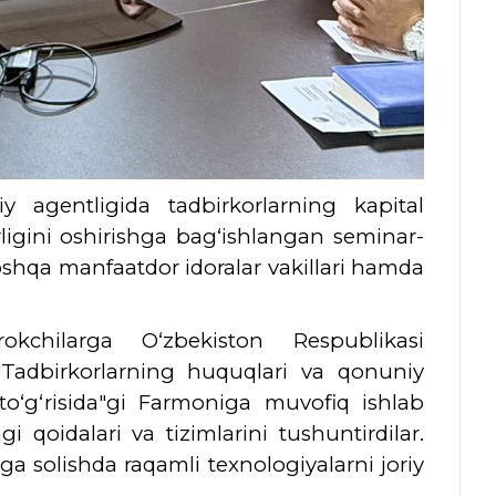
liy agentligida tadbirkorlarning kapital
ligini oshirishga bag‘ishlangan seminar-
boshqa manfaatdor idoralar vakillari hamda
okchilarga O‘zbekiston Respublikasi
"Tadbirkorlarning huquqlari va qonuniy
 to‘g‘risida"gi Farmoniga muvofiq ishlab
gi qoidalari va tizimlarini tushuntirdilar.
bga solishda raqamli texnologiyalarni joriy