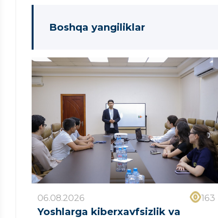
Boshqa yangiliklar
06.08.2026
163
Yoshlarga kiberxavfsizlik va