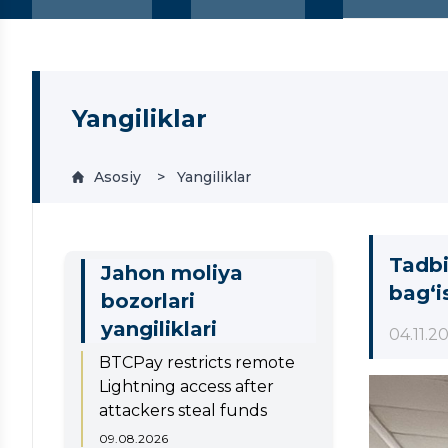
Yangiliklar
Asosiy
Yangiliklar
Tadbi
Jahon moliya
bag‘i
bozorlari
yangiliklari
04.11.2
BTCPay restricts remote
Lightning access after
attackers steal funds
09.08.2026