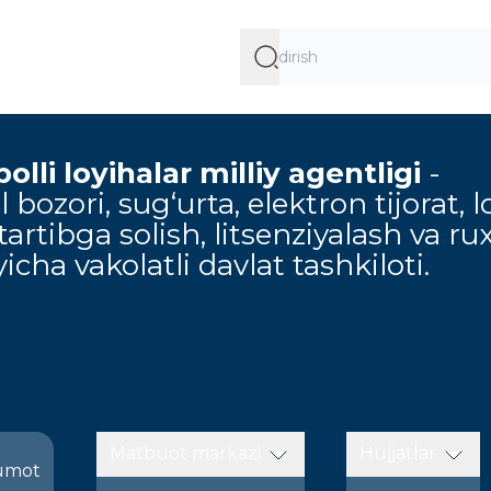
lli loyihalar milliy agentligi
-
 bozori, sug‘urta, elektron tijorat, l
artibga solish, litsenziyalash va ru
icha vakolatli davlat tashkiloti.
Matbuot markazi
Hujjatlar
umot