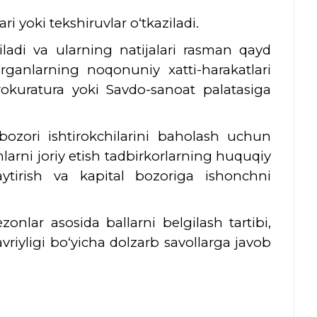
ri yoki tekshiruvlar o‘tkaziladi.
iladi va ularning natijalari rasman qayd
organlarning noqonuniy xatti-harakatlari
prokuratura yoki Savdo-sanoat palatasiga
r bozori ishtirokchilarini baholash uchun
arni joriy etish tadbirkorlarning huquqiy
aytirish va kapital bozoriga ishonchni
onlar asosida ballarni belgilash tartibi,
davriyligi bo‘yicha dolzarb savollarga javob