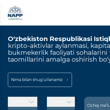
O‘zbekiston Respublikasi Istiqbo
kripto-aktivlar aylanmasi, kapital
bukmekerlik faoliyati sohalarini t
taomillarini amalga oshirish bo‘y
Nima bilan shug‘ullanamiz
Agentlik
Faoliyat
Ochiq ma’l