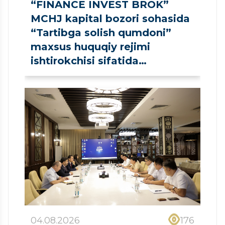
“FINANCE INVEST BROK”
MCHJ kapital bozori sohasida
“Tartibga solish qumdoni”
maxsus huquqiy rejimi
ishtirokchisi sifatida
ro‘yxatdan o‘tkazildi
04.08.2026
176