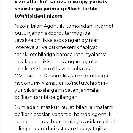
xizmatlar ko‘rsatuvchi xorijiy yuridik
shaxslarga jarima qo‘llash tartibi
to‘g‘risidagi nizom
.
Nizom bilan Agentlik tomonidan Internet
butunjahon axborot tarmog‘ida
tavakkalchilikka asoslangan o‘yinlar,
lotereyalar va bukmekerlik faoliyati
tashkilotchilariga hamda lotereyalar va
tavakkalchilikka asoslangan o‘yinlarni
tashkil etish va o‘tkazish sohasida
O‘zbekiston Respublikasi rezidentlariga
noqonuniy xizmatlar ko‘rsatuvchi xorijiy
yuridik shaxslarga nisbatan jarimalar
qo‘llash tartibi belgilangan.
Jumladan, mazkur hujjat bilan jarimalarni
qo‘llash asoslari va tartibi hamda Agentlik
tomonidan ushbu masala yuzasidan qabul
qilingan qarorlari ustidan shikoyat qilish