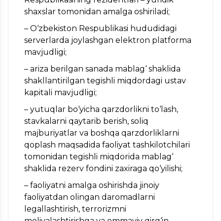
shaxslar tomonidan amalga oshiriladi;
– O‘zbekiston Respublikasi hududidagi
serverlarda joylashgan elektron platforma
mavjudligi;
– ariza berilgan sanada mablag‘ shaklida
shakllantirilgan tegishli miqdordagi ustav
kapitali mavjudligi;
– yutuqlar bo‘yicha qarzdorlikni to‘lash,
stavkalarni qaytarib berish, soliq
majburiyatlar va boshqa qarzdorliklarni
qoplash maqsadida faoliyat tashkilotchilari
tomonidan tegishli miqdorida mablag‘
shaklida rezerv fondini zaxiraga qo‘yilishi;
– faoliyatni amalga oshirishda jinoiy
faoliyatdan olingan daromadlarni
legallashtirish, terrorizmni
moliyalashtirishga va ommaviy qirg‘in