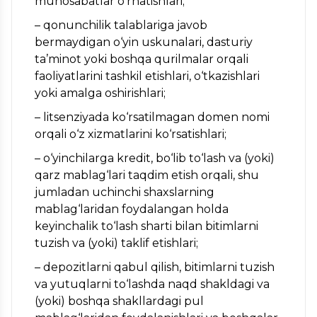
munosabatlar o‘rnatishlari;
– qonunchilik talablariga javob
bermaydigan o‘yin uskunalari, dasturiy
ta’minot yoki boshqa qurilmalar orqali
faoliyatlarini tashkil etishlari, o‘tkazishlari
yoki amalga oshirishlari;
– litsenziyada ko‘rsatilmagan domen nomi
orqali o‘z xizmatlarini ko‘rsatishlari;
– o‘yinchilarga kredit, bo‘lib to‘lash va (yoki)
qarz mablag‘lari taqdim etish orqali, shu
jumladan uchinchi shaxslarning
mablag‘laridan foydalangan holda
keyinchalik to‘lash sharti bilan bitimlarni
tuzish va (yoki) taklif etishlari;
– depozitlarni qabul qilish, bitimlarni tuzish
va yutuqlarni to‘lashda naqd shakldagi va
(yoki) boshqa shakllardagi pul