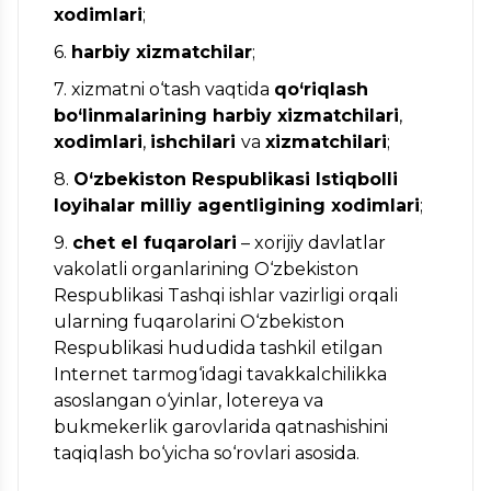
xodimlari
;
6.
harbiy xizmatchilar
;
7. xizmatni o‘tash vaqtida
qo‘riqlash
bo‘linmalarining harbiy xizmatchilari
,
xodimlari
,
ishchilari
va
xizmatchilari
;
8.
O‘zbekiston Respublikasi Istiqbolli
loyihalar milliy agentligining xodimlari
;
9.
chet el fuqarolari
– xorijiy davlatlar
vakolatli organlarining O‘zbekiston
Respublikasi Tashqi ishlar vazirligi orqali
ularning fuqarolarini O‘zbekiston
Respublikasi hududida tashkil etilgan
Internet tarmog‘idagi tavakkalchilikka
asoslangan o‘yinlar, lotereya va
bukmekerlik garovlarida qatnashishini
taqiqlash bo‘yicha so‘rovlari asosida.