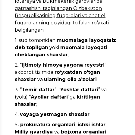
lotereya va bukmekerlik garovlarida
qatnashishi taqiqlangan O‘zbekiston
Respublikasining fuqarolari va chet el
fuqarolarining
quyidagi
toifalari ro‘yxati
belgilangan
:
1. sud tomonidan
muomalaga layoqatsiz
deb topilgan
yoki
muomala layoqati
cheklangan shaxslar
;
2. “
Ijtimoiy himoya yagona reyestri
”
axborot tizimida
ro‘yxatdan o‘tgan
shaxslar
va
ularning oila a’zolari
;
3. “
Temir daftar
”, “
Yoshlar daftari
” va
(yoki) “
Ayollar daftari
”ga
kiritilgan
shaxslar
;
4.
voyaga yetmagan shaxslar
;
5
. prokuratura organlari
,
ichki ishlar
,
Milliy gvardiya
va
bojxona organlari