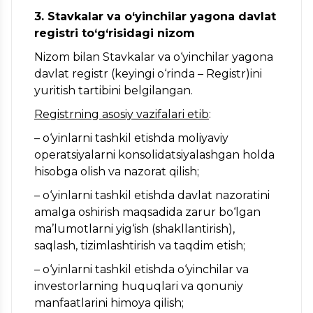
3. Stavkalar va o‘yinchilar yagona davlat
registri to‘g‘risidagi nizom
Nizom bilan Stavkalar va o‘yinchilar yagona
davlat registr (keyingi o‘rinda – Registr)ini
yuritish tartibini belgilangan.
Registrning asosiy vazifalari etib
:
– o‘yinlarni tashkil etishda moliyaviy
operatsiyalarni konsolidatsiyalashgan holda
hisobga olish va nazorat qilish;
– o‘yinlarni tashkil etishda davlat nazoratini
amalga oshirish maqsadida zarur bo‘lgan
ma’lumotlarni yig‘ish (shakllantirish),
saqlash, tizimlashtirish va taqdim etish;
– o‘yinlarni tashkil etishda o‘yinchilar va
investorlarning huquqlari va qonuniy
manfaatlarini himoya qilish;