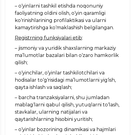
– o‘yinlarni tashkil etishda noqonuniy
faoliyatning oldini olish, o‘yin qaramligi
ko‘rinishlarining profilaktikasi va ularni
kamaytirishga ko‘maklashish belgilangan.
Registrning funksiyalari etib
:
– jismoniy va yuridik shaxslarning markaziy
ma’lumotlar bazalari bilan o‘zaro hamkorlik
qilish;
– o‘yinchilar, o‘yinlar tashkilotchilari va
hodisalar to‘g‘risidagi ma’lumotlarni yig‘ish,
qayta ishlash va saqlash;
– barcha tranzaksiyalarni, shu jumladan
mablag‘larni qabul qilish, yutuqlarni to‘lash,
stavkalar, ularning natijalari va
qaytarishlarning hisobini yuritish;
– o‘yinlar bozorining dinamikasi va hajmlari