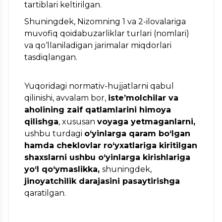
tartiblari keltirilgan.
Shuningdek, Nizomning 1 va 2-ilovalariga
muvofiq qoidabuzarliklar turlari (nomlari)
va qo‘llaniladigan jarimalar miqdorlari
tasdiqlangan.
Yuqoridagi normativ-hujjatlarni qabul
qilinishi, avvalam bor,
iste’molchilar va
aholining zaif qatlamlarini himoya
qilishga
, xususan
voyaga yetmaganlarni,
ushbu turdagi
o‘yinlarga qaram bo‘lgan
hamda cheklovlar ro‘yxatlariga kiritilgan
shaxslarni ushbu o‘yinlarga kirishlariga
yo‘l qo‘ymaslikka,
shuningdek,
jinoyatchilik darajasini pasaytirishga
qaratilgan.