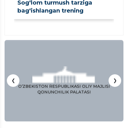
Sog‘lom turmush tarziga
bag‘ishlangan trening
❮
❯
O’ZBEKISTON RESPUBLIKASI OLIY MAJLISI
QONUNCHILIK PALATASI