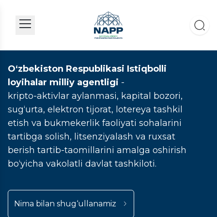
O‘zbekiston Respublikasi Istiqbolli
loyihalar milliy agentligi
-
kripto-aktivlar aylanmasi, kapital bozori,
sug‘urta, elektron tijorat, lotereya tashkil
etish va bukmekerlik faoliyati sohalarini
tartibga solish, litsenziyalash va ruxsat
berish tartib-taomillarini amalga oshirish
bo‘yicha vakolatli davlat tashkiloti.
Nima bilan shug‘ullanamiz