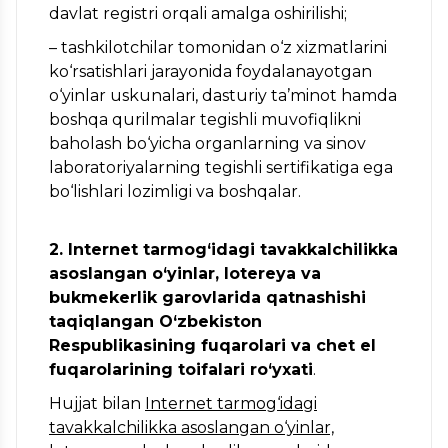
davlat registri orqali amalga oshirilishi;
– tashkilotchilar tomonidan o‘z xizmatlarini
ko‘rsatishlari jarayonida foydalanayotgan
o‘yinlar uskunalari, dasturiy ta’minot hamda
boshqa qurilmalar tegishli muvofiqlikni
baholash bo‘yicha organlarning va sinov
laboratoriyalarning tegishli sertifikatiga ega
bo‘lishlari lozimligi va boshqalar.
2. Internet tarmog‘idagi tavakkalchilikka
asoslangan o‘yinlar, lotereya va
bukmekerlik garovlarida qatnashishi
taqiqlangan O‘zbekiston
Respublikasining fuqarolari va chet el
fuqarolarining toifalari ro‘yxati
.
Hujjat bilan
Internet tarmog‘idagi
tavakkalchilikka asoslangan o‘yinlar,