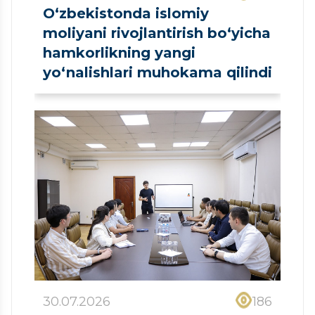
O‘zbekistonda islomiy
moliyani rivojlantirish bo‘yicha
hamkorlikning yangi
yo‘nalishlari muhokama qilindi
30.07.2026
186