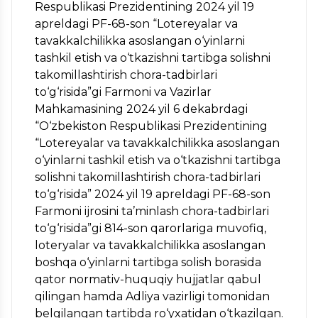
Respublikasi Prezidentining 2024 yil 19
apreldagi PF-68-son “Lotereyalar va
tavakkalchilikka asoslangan o‘yinlarni
tashkil etish va o‘tkazishni tartibga solishni
takomillashtirish chora-tadbirlari
to‘g‘risida”gi Farmoni va Vazirlar
Mahkamasining 2024 yil 6 dekabrdagi
“O‘zbekiston Respublikasi Prezidentining
“Lotereyalar va tavakkalchilikka asoslangan
o‘yinlarni tashkil etish va o‘tkazishni tartibga
solishni takomillashtirish chora-tadbirlari
to‘g‘risida” 2024 yil 19 apreldagi PF-68-son
Farmoni ijrosini ta’minlash chora-tadbirlari
to‘g‘risida”gi 814-son qarorlariga muvofiq,
loteryalar va tavakkalchilikka asoslangan
boshqa o‘yinlarni tartibga solish borasida
qator normativ-huquqiy hujjatlar qabul
qilingan hamda Adliya vazirligi tomonidan
belgilangan tartibda ro‘yxatidan o‘tkazilgan.