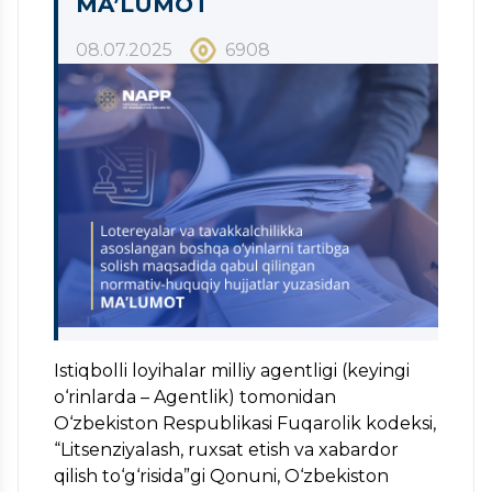
MA’LUMOT
08.07.2025
6908
Istiqbolli loyihalar milliy agentligi (keyingi
o‘rinlarda – Agentlik) tomonidan
O‘zbekiston Respublikasi Fuqarolik kodeksi,
“Litsenziyalash, ruxsat etish va xabardor
qilish to‘g‘risida”gi Qonuni, O‘zbekiston