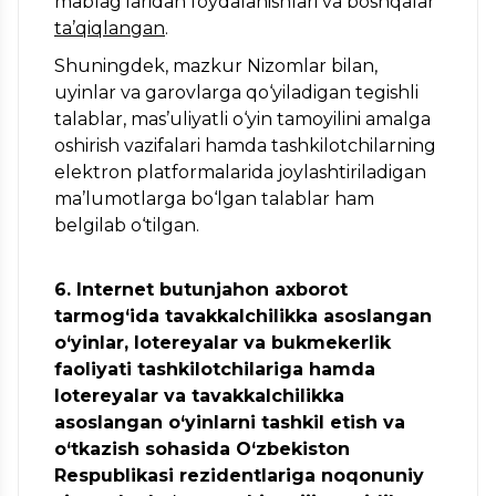
mablag‘laridan foydalanishlari va boshqalar
ta’qiqlangan
.
Shuningdek, mazkur Nizomlar bilan,
uyinlar va garovlarga qo‘yiladigan tegishli
talablar, mas’uliyatli o‘yin tamoyilini amalga
oshirish vazifalari hamda tashkilotchilarning
elektron platformalarida joylashtiriladigan
ma’lumotlarga bo‘lgan talablar ham
belgilab o‘tilgan.
6. Internet butunjahon axborot
tarmog‘ida tavakkalchilikka asoslangan
o‘yinlar, lotereyalar va bukmekerlik
faoliyati tashkilotchilariga hamda
lotereyalar va tavakkalchilikka
asoslangan o‘yinlarni tashkil etish va
o‘tkazish sohasida O‘zbekiston
Respublikasi rezidentlariga noqonuniy