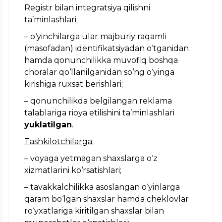
Registr bilan integratsiya qilishni
ta’minlashlari;
– o‘yinchilarga ular majburiy raqamli
(masofadan) identifikatsiyadan o‘tganidan
hamda qonunchilikka muvofiq boshqa
choralar qo‘llanilganidan so‘ng o‘yinga
kirishiga ruxsat berishlari;
– qonunchilikda belgilangan reklama
talablariga rioya etilishini ta’minlashlari
yuklatilgan
.
Tashkilotchilarga:
– voyaga yetmagan shaxslarga o‘z
xizmatlarini ko‘rsatishlari;
– tavakkalchilikka asoslangan o‘yinlarga
qaram bo‘lgan shaxslar hamda cheklovlar
ro‘yxatlariga kiritilgan shaxslar bilan