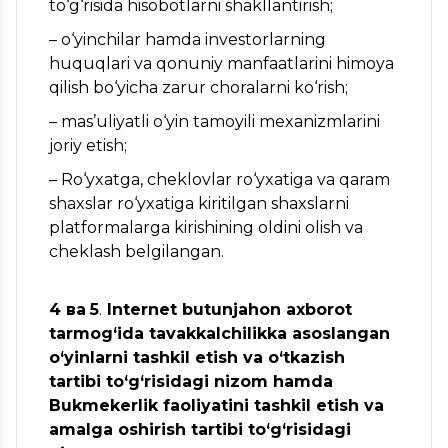
to‘g‘risida hisobotlarni shakllantirish;
– o‘yinchilar hamda investorlarning
huquqlari va qonuniy manfaatlarini himoya
qilish bo‘yicha zarur choralarni ko‘rish;
– mas’uliyatli o‘yin tamoyili mexanizmlarini
joriy etish;
– Ro‘yxatga, cheklovlar ro‘yxatiga va qaram
shaxslar ro‘yxatiga kiritilgan shaxslarni
platformalarga kirishining oldini olish va
cheklash belgilangan.
4
ва
5
.
Internet butunjahon axborot
tarmog‘ida tavakkalchilikka asoslangan
o‘yinlarni tashkil etish va o‘tkazish
tartibi to‘g‘risidagi nizom
hamda
Bukmekerlik faoliyatini tashkil etish va
amalga oshirish tartibi to‘g‘risidagi