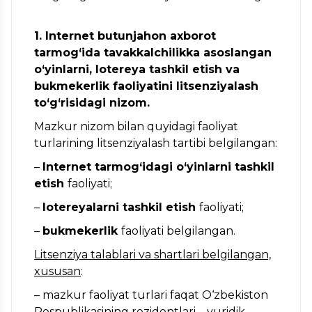
1. Internet butunjahon axborot
tarmog‘ida tavakkalchilikka asoslangan
o‘yinlarni, lotereya tashkil etish va
bukmekerlik faoliyatini litsenziyalash
to‘g‘risidagi nizom.
Mazkur nizom bilan quyidagi faoliyat
turlarining litsenziyalash tartibi belgilangan:
–
Internet tarmog‘idagi o‘yinlarni tashkil
etish
faoliyati;
–
lotereyalarni tashkil etish
faoliyati;
–
bukmekerlik
faoliyati belgilangan.
Litsenziya talablari va shartlari belgilangan,
xususan
:
– mazkur faoliyat turlari faqat O‘zbekiston
Respublikasining rezidentlari – yuridik