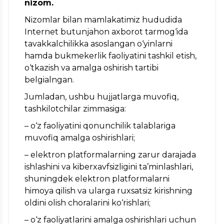
nizom.
Nizomlar bilan mamlakatimiz hududida
Internet butunjahon axborot tarmog‘ida
tavakkalchilikka asoslangan o‘yinlarni
hamda bukmekerlik faoliyatini tashkil etish,
o‘tkazish va amalga oshirish tartibi
belgialngan.
Jumladan, ushbu hujjatlarga muvofiq,
tashkilotchilar zimmasiga:
– o‘z faoliyatini qonunchilik talablariga
muvofiq amalga oshirishlari;
– elektron platformalarning zarur darajada
ishlashini va kiberxavfsizligini ta’minlashlari,
shuningdek elektron platformalarni
himoya qilish va ularga ruxsatsiz kirishning
oldini olish choralarini ko‘rishlari;
– o‘z faoliyatlarini amalga oshirishlari uchun