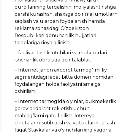
qurollarining tarqalishini moliyalashtirishga
qarshi kurashish, shaxsga doir ma’lumotlarni
saqlash va ulardan foydalanish hamda
reklama sohasidagi O‘zbekiston
Respublikasi qonunchilik hujjatlari
talablariga rioya qilinishi;
– faoliyat tashkilotchilari va mulkdorlari
ishchanlik obro‘siga doir talablar;
– Internet jahon axborot tarmog‘i milliy
segmentidagi faqat bitta domen nomidan
foydalangan holda faoliyatni amalga
oshirilishi;
– Internet tarmog‘ida o‘yinlar, bukmekerlik
garovlarida ishtirok etish uchun
mablag‘larni qabul qilish, lotereya
chiptalarini sotib olish va yutuqlarni to‘lash
faqat Stavkalar va o‘yinchilarning yagona