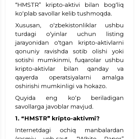
“HMSTR” kripto-aktivi bilan bog‘liq
ko‘plab savollar kelib tushmoqda.
Xususan, o‘zbekistonliklar ushbu
turdagi o‘yinlar uchun listing
jarayonidan o‘tgan kripto-aktivlarni
qonuniy ravishda sotib olishi yoki
sotishi mumkinmi, fuqarolar ushbu
kripto-aktivlar bilan qanday va
qayerda operatsiyalarni amalga
oshirishi mumkinligi va hokazo.
Quyida eng ko‘p beriladigan
savollarga javoblar mavjud.
1. “HMSTR” kripto-aktivmi?
Internetdagi ochiq manbalardan
(rasmiy veb-sayt, “White Paper”