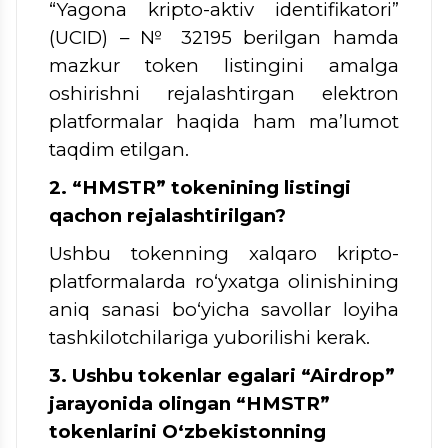
“Yagona kripto-aktiv identifikatori”
(UCID) – № 32195 berilgan hamda
mazkur token listingini amalga
oshirishni rejalashtirgan elektron
platformalar haqida ham ma’lumot
taqdim etilgan.
2. “HMSTR” tokenining listingi
qachon rejalashtirilgan?
Ushbu tokenning xalqaro kripto-
platformalarda ro‘yxatga olinishining
aniq sanasi bo‘yicha savollar loyiha
tashkilotchilariga yuborilishi kerak.
3. Ushbu tokenlar egalari “Airdrop”
jarayonida olingan “HMSTR”
tokenlarini O‘zbekistonning