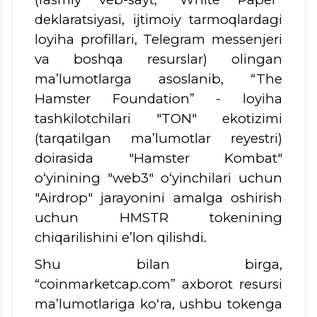
deklaratsiyasi, ijtimoiy tarmoqlardagi
loyiha profillari, Telegram messenjeri
va boshqa resurslar) olingan
ma’lumotlarga asoslanib, “The
Hamster Foundation” - loyiha
tashkilotchilari "TON" ekotizimi
(tarqatilgan ma’lumotlar reyestri)
doirasida "Hamster Kombat"
o‘yinining "web3" o‘yinchilari uchun
"Airdrop" jarayonini amalga oshirish
uchun HMSTR tokenining
chiqarilishini e’lon qilishdi.
Shu bilan birga,
“coinmarketcap.com” axborot resursi
ma’lumotlariga ko‘ra, ushbu tokenga