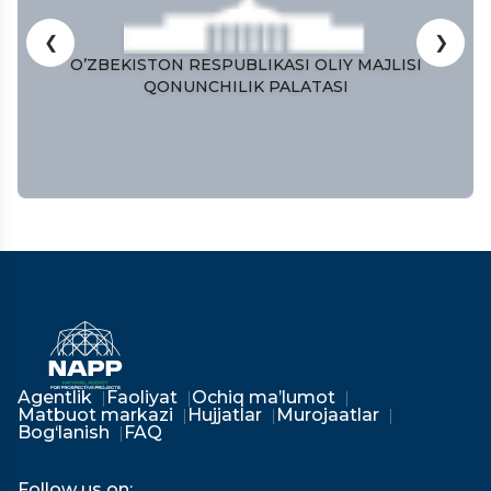
❮
❯
O’ZBEKISTON RESPUBLIKASI OLIY MAJLISI
QONUNCHILIK PALATASI
Agentlik
Faoliyat
Ochiq ma’lumot
Matbuot markazi
Hujjatlar
Murojaatlar
Bog‘lanish
FAQ
Follow us on: