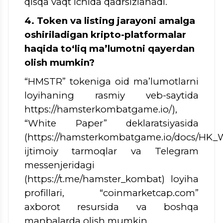
qisqa vaqt ichida qadrsizlanadi.
4. Token va listing jarayoni amalga
oshiriladigan kripto-platformalar
haqida to‘liq ma’lumotni qayerdan
olish mumkin?
“HMSTR” tokeniga oid ma’lumotlarni
loyihaning rasmiy veb-saytida
https://hamsterkombatgame.io/),
“White Paper” deklaratsiyasida
(https://hamsterkombatgame.io/docs/HK_W
ijtimoiy tarmoqlar va Telegram
messenjeridagi
(https://t.me/hamster_kombat) loyiha
profillari, “coinmarketcap.com”
axborot resursida va boshqa
manbalarda olish mumkin.