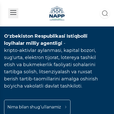
O‘zbekiston Respublikasi Istiqbolli
loyihalar milliy agentligi
-
kripto-aktivlar aylanmasi, kapital bozori,
sug‘urta, elektron tijorat, lotereya tashkil
etish va bukmekerlik faoliyati sohalarini
tartibga solish, litsenziyalash va ruxsat
berish tartib-taomillarini amalga oshirish
bo‘yicha vakolatli davlat tashkiloti.
Nima bilan shug‘ullanamiz