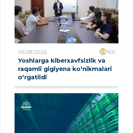
06.08.2026
169
Yoshlarga kiberxavfsizlik va
raqamli gigiyena ko‘nikmalari
o‘rgatildi