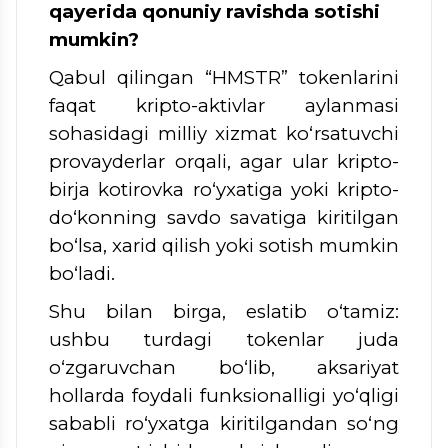
qayerida qonuniy ravishda sotishi
mumkin?
Qabul qilingan “HMSTR” tokenlarini
faqat kripto-aktivlar aylanmasi
sohasidagi milliy xizmat ko‘rsatuvchi
provayderlar orqali, agar ular kripto-
birja kotirovka ro‘yxatiga yoki kripto-
do‘konning savdo savatiga kiritilgan
bo‘lsa, xarid qilish yoki sotish mumkin
bo‘ladi.
Shu bilan birga, eslatib o‘tamiz:
ushbu turdagi tokenlar juda
o‘zgaruvchan bo‘lib, aksariyat
hollarda foydali funksionalligi yo‘qligi
sababli ro‘yxatga kiritilgandan so‘ng