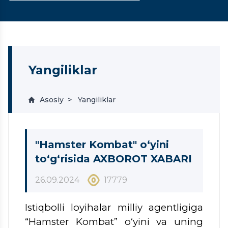
Yangiliklar
Asosiy
Yangiliklar
"Hamster Kombat" o‘yini
to‘g‘risida AXBOROT XABARI
26.09.2024
17779
Istiqbolli loyihalar milliy agentligiga
“Hamster Kombat” o‘yini va uning