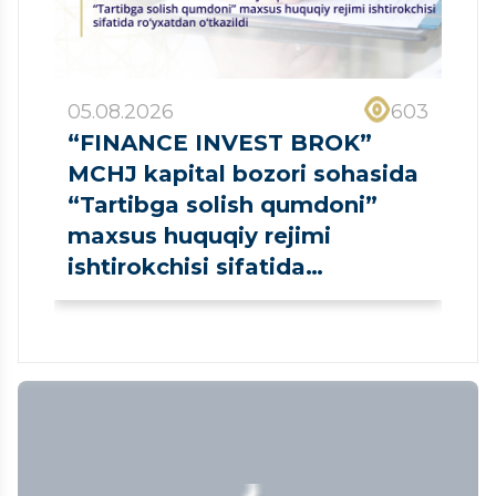
05.08.2026
603
“FINANCE INVEST BROK”
MCHJ kapital bozori sohasida
“Tartibga solish qumdoni”
maxsus huquqiy rejimi
ishtirokchisi sifatida
ro‘yxatdan o‘tkazildi