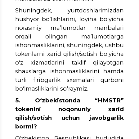
Shuningdek, yurtdoshlarimizdan
hushyor bo‘lishlarini, loyiha bo‘yicha
norasmiy ma’lumotlar manbalari
orqali olingan ma’lumotlarga
ishonmasliklarini, shuningdek, ushbu
tokenlarni xarid qilish/sotish bo‘yicha
o‘z xizmatlarini taklif qilayotgan
shaxslarga ishonmasliklarini hamda
turli firibgarlik sxemalari qurboni
bo‘lmasliklarini so‘raymiz.
5. O‘zbekistonda “HMSTR”
tokenini noqonuniy xarid
qilish/sotish uchun javobgarlik
bormi?
O‘zbekiston Respublikasi hududida