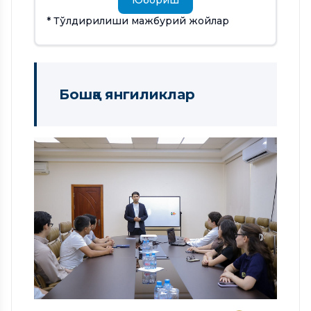
* Тўлдирилиши мажбурий жойлар
Бошқа янгиликлар