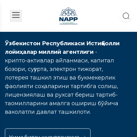
Ўзбекистон Республикаси Истиқболли
лойиҳалар миллий агентлиги
-
крипто-активлар айланмаси, капитал
бозори, суғурта, электрон тижорат,
лотерея ташкил этиш ва букмекерлик
фаолияти соҳаларини тартибга солиш,
лицензиялаш ва рухсат бериш тартиб-
таомилларини амалга ошириш бўйича
ваколатли давлат ташкилоти.