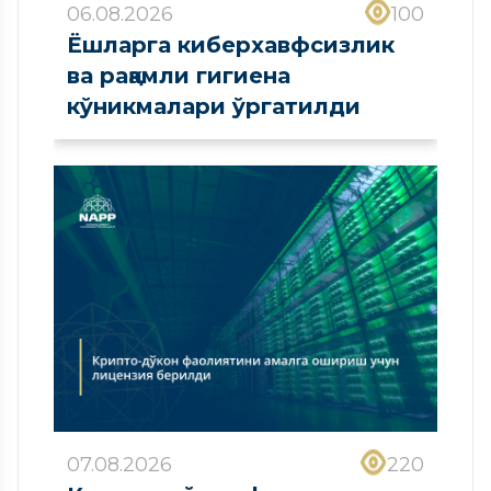
06.08.2026
100
Ёшларга киберхавфсизлик
ва рақамли гигиена
кўникмалари ўргатилди
07.08.2026
220