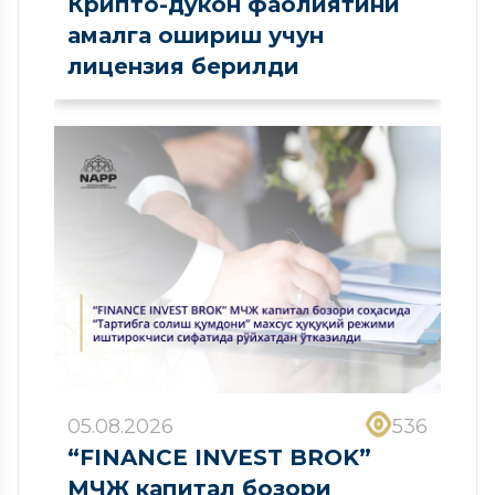
Крипто-дўкон фаолиятини
амалга ошириш учун
лицензия берилди
05.08.2026
536
“FINANCE INVEST BROK”
МЧЖ капитал бозори