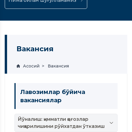
Нима билан шуғулланамиз
Вакансия
Асосий
Вакансия
Лавозимлар бўйича
вакансиялар
Йўналиш: қимматли қоғозлар
чиқарилишини рўйхатдан ўтказиш