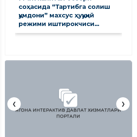
соҳасида “Тартибга солиш
қумдони” махсус ҳуқуқий
режими иштирокчиси
сифатида рўйхатдан
ўтказилди
❮
❯
ЎЗБЕКИСТОН РЕСПУБЛИКAСИ ОЛИЙ МAЖЛИСИ
ҚОНУНЧИЛИК ПAЛAТAСИ