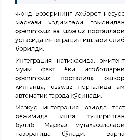
Фонд Бозорининг Ахборот Ресурс
маркази ходимлари томонидан
openinfo.uz ва uzse.uz порталлари
ўртасида интеграция ишлари олиб
борилди.
Интеграция натижасида, эмитент
муҳим факт ёки ҳисоботларни
openinfo.uz порталида ошкор
қилганда, uzse.uz порталида ҳам
автоматик тарзда кўринади.
Мазкур интеграция ҳозирда тест
режимида ишга туширилган
бўлиб, Марказ мутахассислари
назоратида бўлади. Барча