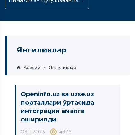
Нима билан шуғулланамиз
Янгиликлар
Асосий
Янгиликлар
Openinfo.uz ва uzse.uz
порталлари ўртасида
интеграция амалга
оширилди
03.11.2023
4976