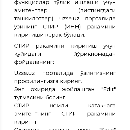
функциялар тўлиқ ишлаши учун
эмитентлар (листингдаги
ташкилотлар) uzse.uz порталида
ўзининг СТИР (ИНН) рақамини
киритиши керак бўлади.
СТИР рақамини киритиш учун
қуйидаги йўриқномадан
фойдаланинг:
Uzse.uz порталида ўзингизнинг
профилингизга киринг.
Энг охирида жойлашган "Edit"
тугмасини босинг.
СТИР номли катакчага
эмитентнинг СТИР рақамини
киритнг.
Охирида сақлаш учун "Save"