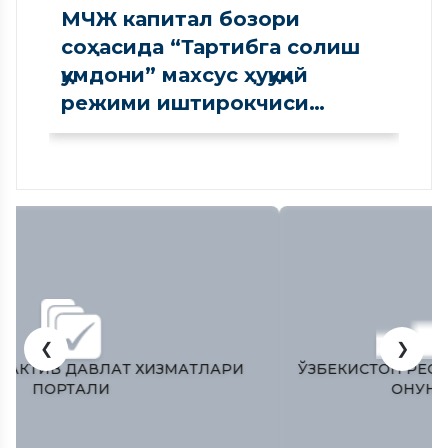
МЧЖ капитал бозори
соҳасида “Тартибга солиш
қумдони” махсус ҳуқуқий
режими иштирокчиси
сифатида рўйхатдан
ўтказилди
❮
❯
ЎЗБЕКИСТОН РЕСПУБЛИКAСИ ОЛИЙ МAЖЛИСИ
ҚОНУНЧИЛИК ПAЛAТAСИ