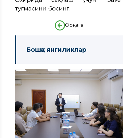
тугмасини босинг.
Орқага
Бошқа янгиликлар