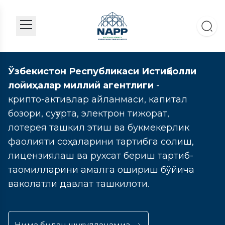
Ўзбекистон Республикаси Истиқболли
лойиҳалар миллий агентлиги
-
крипто-активлар айланмаси, капитал
бозори, суғурта, электрон тижорат,
лотерея ташкил этиш ва букмекерлик
фаолияти соҳаларини тартибга солиш,
лицензиялаш ва рухсат бериш тартиб-
таомилларини амалга ошириш бўйича
ваколатли давлат ташкилоти.