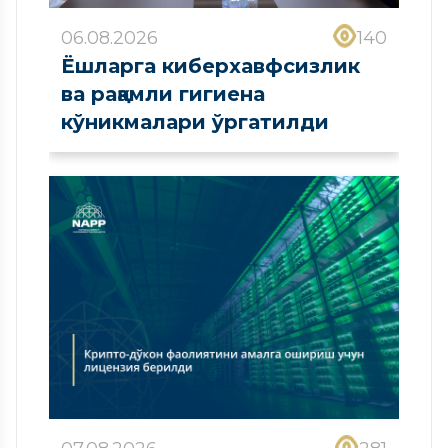
06.08.2026
140
Ёшларга киберхавфсизлик
ва рақамли гигиена
кўникмалари ўргатилди