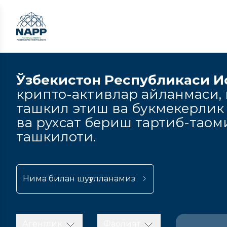
Ўзбекистон Республикаси И
крипто-активлар айланмаси, к
ташкил этиш ва букмекерлик
ва рухсат бериш тартиб-тао
ташкилоти.
Нима билан шуғулланамиз
Агентлик
Фаолият