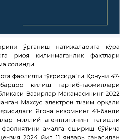
ларини ўрганиш натижаларига кўра
арга риоя қилинмаганлик фактлари
ма солинди.
рта фаолияти тўғрисида”ги Қонуни 47-
бардор қилиш тартиб-таомиллари
бликаси Вазирлар Маҳкамасининг 2022
ланган Махсус электрон тизим орқали
ғрисидаги Ягона низомнинг 41-банди
ҳалар миллий агентлигининг тегишли
та фаолиятини амалга ошириш бўйича
цензия 2024 йил 11 январь санасидан