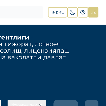
Кириш
UZ
гентлиги
-
н тижорат, лотерея
 солиш, лицензиялаш
а ваколатли давлат
Мурожаатлар