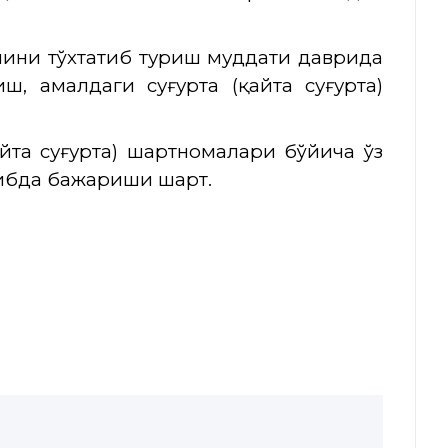
шини тўхтатиб туриш муддати даврида
ш, амалдаги суғурта (қайта суғурта)
айта суғурта) шартномалари бўйича ўз
ибда бажариши шарт.