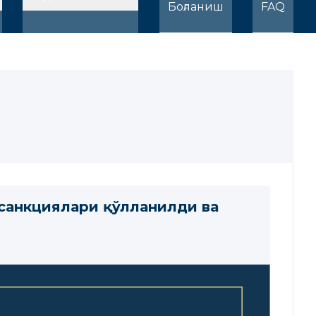
Боғланиш
FAQ
санкциялари қўлланилди ва