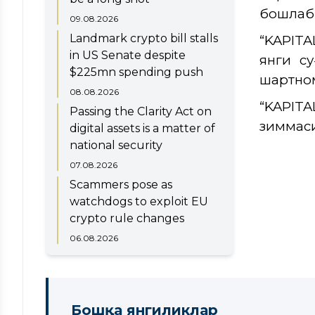
бошлаб 
09.08.2026
Landmark crypto bill stalls
“KAPITA
in US Senate despite
янги су
$225mn spending push
шартно
08.08.2026
“KAPITA
Passing the Clarity Act on
зиммаси
digital assets is a matter of
national security
07.08.2026
Scammers pose as
watchdogs to exploit EU
crypto rule changes
06.08.2026
Бошқа янгиликлар