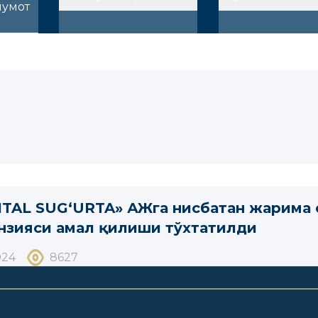
лумот
ITAL SUG‘URTA» АЖга нисбатан жарима 
нзияси амал қилиши тўхтатилди
024
8627