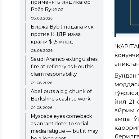
применять индикатор
Роба Букера
08.08.2026
Биржа Bybit подала иск
против КНДР из‑за
кражи $1,5 млрд
“KAPIT
08.08.2026
қонунч
Saudi Aramco extinguishes
аниқлан
fire at refinery as Houthis
claim responsibility
Бундан 
09.08.2026
моддас
Abel puts a big chunk of
тўғриси
Berkshire's cash to work
йил 21 
09.08.2026
айрим 
Myspace eyes comeback
ҳамда 
as an 'antidote' to social
қарори
media fatigue — but it may
берилга
be a long shot