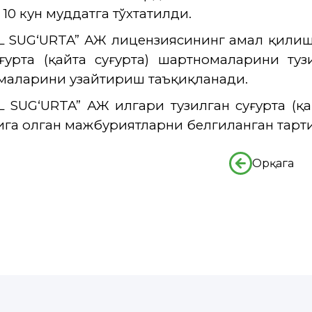
10 кун муддатга тўхтатилди.
L SUG‘URTA” АЖ лицензиясининг амал қили
ғурта (қайта суғурта) шартномаларини тузи
маларини узайтириш таъқиқланади.
L SUG‘URTA” АЖ илгари тузилган суғурта (қ
га олган мажбуриятларни белгиланган тарт
Орқага