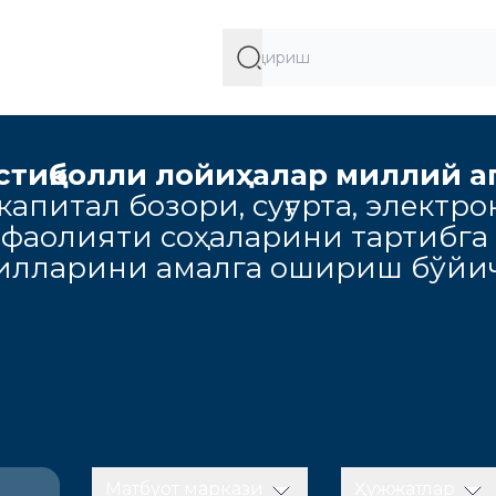
стиқболли лойиҳалар миллий а
апитал бозори, суғурта, электро
 фаолияти соҳаларини тартибга
милларини амалга ошириш бўйич
Матбуот маркази
Ҳужжатлар