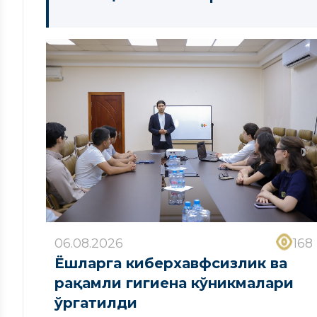
06.08.2026
168
Ёшларга киберхавфсизлик ва
рақамли гигиена кўникмалари
ўргатилди