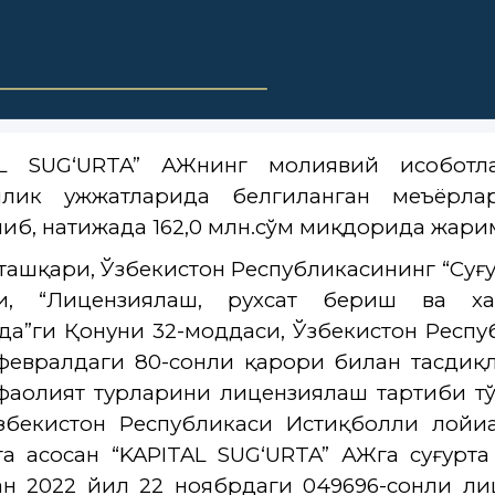
AL SUG‘URTA” АЖнинг молиявий ҳисобот
илик ҳужжатларида белгиланган меъёрл
иб, натижада 162,0 млн.сўм миқдорида жари
ташқари, Ўзбекистон Республикасининг “Суғу
и, “Лицензиялаш, рухсат бериш ва ха
да”ги Қонуни 32-моддаси, Ўзбекистон Респу
февралдаги 80-сонли қарори билан тасдиқ
фаолият турларини лицензиялаш тартиби тў
Ўзбекистон Республикаси Истиқболли лойи
га асосан “KAPITAL SUG‘URTA” АЖга суғур
н 2022 йил 22 ноябрдаги 049696-сонли ли