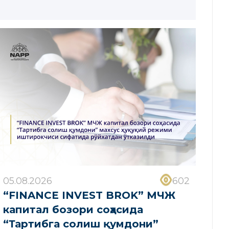
05.08.2026
602
“FINANCE INVEST BROK” МЧЖ
капитал бозори соҳасида
“Тартибга солиш қумдони”