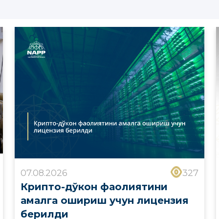
07.08.2026
327
Крипто-дўкон фаолиятини
амалга ошириш учун лицензия
берилди