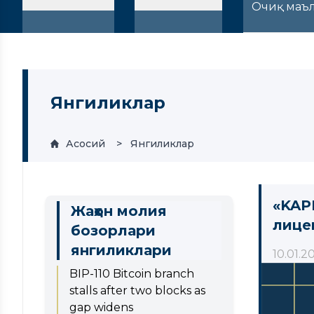
Очиқ маъ
Янгиликлар
Асосий
Янгиликлар
«KAP
Жаҳон молия
лице
бозорлари
янгиликлари
10.01.2
BIP-110 Bitcoin branch
stalls after two blocks as
gap widens