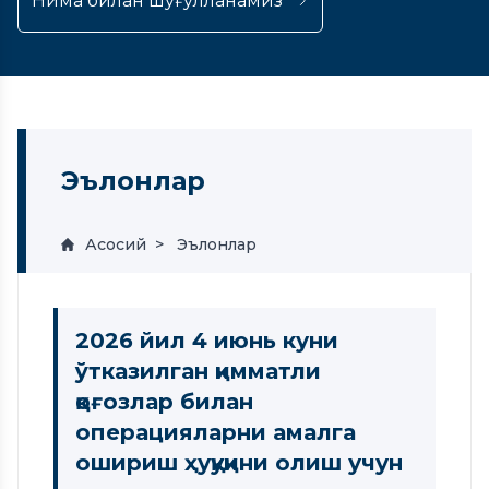
Нима билан шуғулланамиз
Эълонлар
Асосий
Эълонлар
2026 йил 4 июнь куни
ўтказилган қимматли
қоғозлар билан
операцияларни амалга
ошириш ҳуқуқини олиш учун