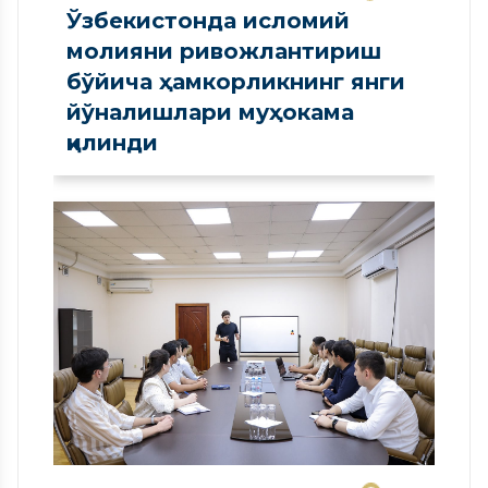
Ўзбекистонда исломий
молияни ривожлантириш
бўйича ҳамкорликнинг янги
йўналишлари муҳокама
қилинди