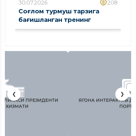
30.07.2026
208
Соғлом турмуш тарзига
бағишланган тренинг
❮
❯
УБЛИКАСИ ПРЕЗИДЕНТИ
ЯГОНА ИНТЕРАКТИВ Д
ОТ ХИЗМАТИ
ПОРТ