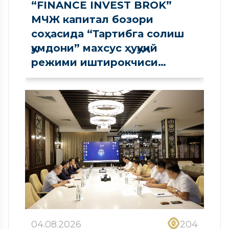
“FINANCE INVEST BROK”
МЧЖ капитал бозори
соҳасида “Тартибга солиш
қумдони” махсус ҳуқуқий
режими иштирокчиси
сифатида рўйхатдан
ўтказилди
04.08.2026
204