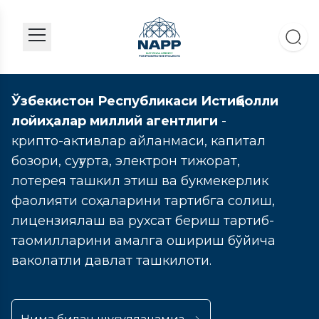
Ўзбекистон Республикаси Истиқболли
лойиҳалар миллий агентлиги
-
крипто-активлар айланмаси, капитал
бозори, суғурта, электрон тижорат,
лотерея ташкил этиш ва букмекерлик
фаолияти соҳаларини тартибга солиш,
лицензиялаш ва рухсат бериш тартиб-
таомилларини амалга ошириш бўйича
ваколатли давлат ташкилоти.