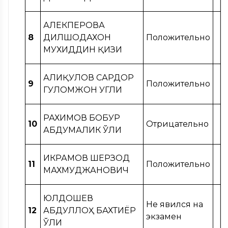
АЛЕКПЕРОВА
8
ДИЛШОДАХОН
Положительно
МУХИДДИН ҚИЗИ
АЛИҚУЛОВ САРДОР
9
Положительно
ГУЛОМЖОН УГЛИ
РАХИМОВ БОБУР
10
Отрицательно
АБДУМАЛИК ЎҒЛИ
ИКРАМОВ ШЕРЗОД
11
Положительно
МАХМУДЖАНОВИЧ
ЮЛДОШЕВ
Не явился на
12
АБДУЛЛОҲ БАХТИЁР
экзамен
ЎҒЛИ