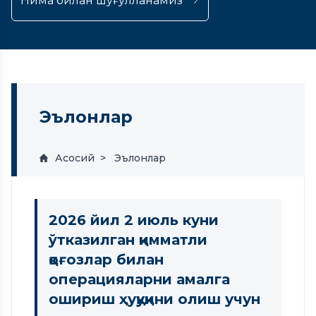
Нима билан шуғулланамиз
Эълонлар
Асосий
Эълонлар
2026 йил 2 июль куни
ўтказилган қимматли
қоғозлар билан
операцияларни амалга
ошириш ҳуқуқини олиш учун