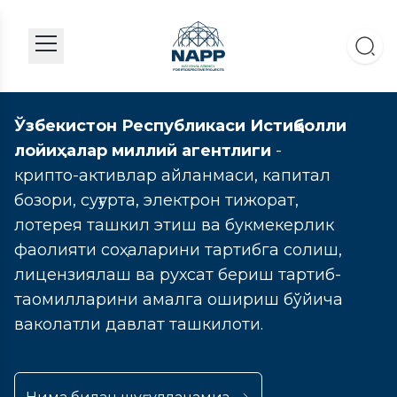
Ўзбекистон Республикаси Истиқболли
лойиҳалар миллий агентлиги
-
крипто-активлар айланмаси, капитал
бозори, суғурта, электрон тижорат,
лотерея ташкил этиш ва букмекерлик
фаолияти соҳаларини тартибга солиш,
лицензиялаш ва рухсат бериш тартиб-
таомилларини амалга ошириш бўйича
ваколатли давлат ташкилоти.