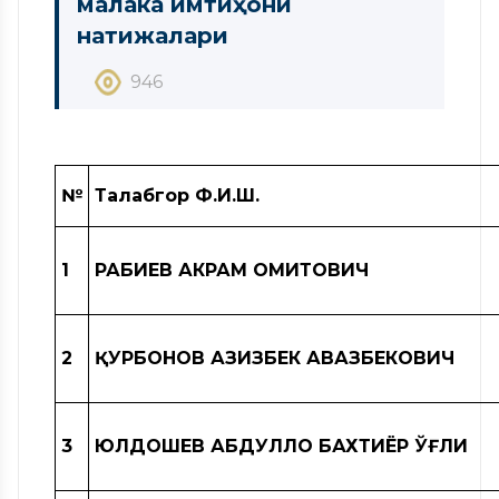
малака имтиҳони
натижалари
946
№
Талабгор Ф.И.Ш.
1
РАБИЕВ АКРАМ ҲОМИТОВИЧ
2
ҚУРБОНОВ АЗИЗБЕК АВАЗБЕКОВИЧ
3
ЮЛДОШЕВ АБДУЛЛОҲ БАХТИЁР ЎҒЛИ