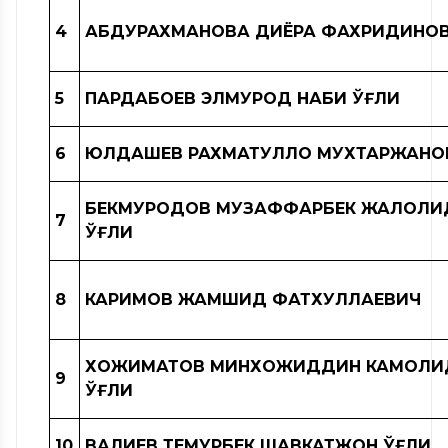
4
АБДУРАХМАНОВА ДИЁРА ФАХРИДИНО
5
ПАРДАБОЕВ ЭЛМУРОД НАБИ ЎҒЛИ
6
ЮЛДАШЕВ РАХМАТУЛЛО МУХТАРЖАНО
БЕКМУРОДОВ МУЗАФФАРБЕК ЖАЛОЛИ
7
ЎҒЛИ
8
КАРИМОВ ЖАМШИД ФАТХУЛЛАЕВИЧ
ХОЖИМАТОВ МИНХОЖИДДИН КАМОЛИ
9
ЎҒЛИ
10
ВАЛИЕВ ТЕМУРБЕК ШАВКАТЖОН ЎҒЛИ