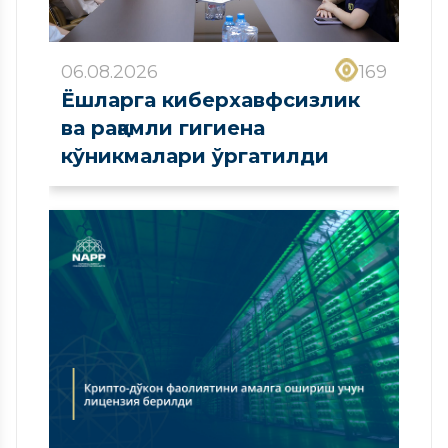
06.08.2026
169
Ёшларга киберхавфсизлик
ва рақамли гигиена
кўникмалари ўргатилди