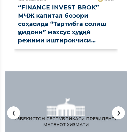
“FINANCE INVEST BROK”
МЧЖ капитал бозори
соҳасида “Тартибга солиш
қумдони” махсус ҳуқуқий
режими иштирокчиси
сифатида рўйхатдан
ўтказилди
❮
❯
ЎЗБЕКИСТОН РЕСПУБЛИКАСИ ПРЕЗИДЕНТИ
МАТБУОТ ХИЗМАТИ