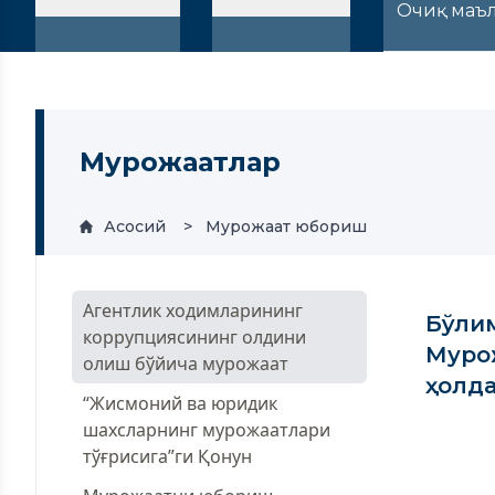
Очиқ маъ
Мурожаатлар
Асосий
Мурожаат юбориш
Агентлик ходимларининг
Бўлим
коррупциясининг олдини
Мурож
олиш бўйича мурожаат
ҳолда
“Жисмоний ва юридик
шахсларнинг мурожаатлари
тўғрисига”ги Қонун