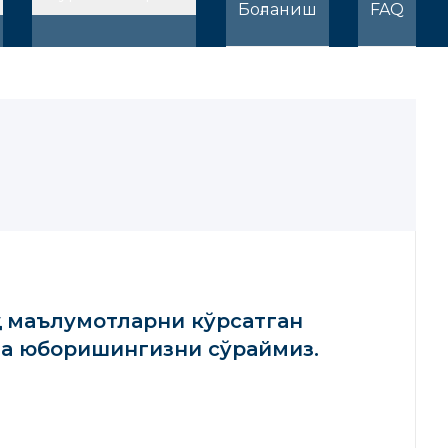
Боғланиш
FAQ
а маълумотларни кўрсатган
га юборишингизни сўраймиз.