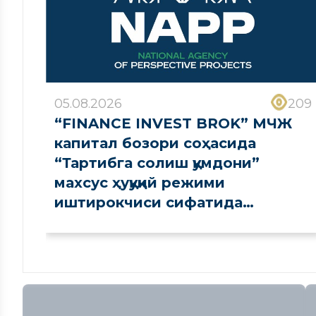
05.08.2026
209
“FINANCE INVEST BROK” МЧЖ
капитал бозори соҳасида
“Тартибга солиш қумдони”
махсус ҳуқуқий режими
иштирокчиси сифатида
рўйхатдан ўтказилди