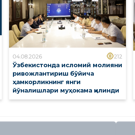
04.08.2026
212
Ўзбекистонда исломий молияни
ривожлантириш бўйича
ҳамкорликнинг янги
йўналишлари муҳокама қилинди