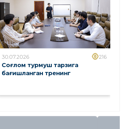
30.07.2026
216
Соғлом турмуш тарзига
бағишланган тренинг