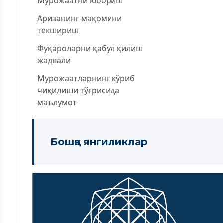
Мурожаатни юбориш
Аризанинг мақомини
текшириш
Фуқароларни қабул қилиш
жадвали
Мурожаатларнинг кўриб
чиқилиши тўғрисида
маълумот
Бошқа янгиликлар