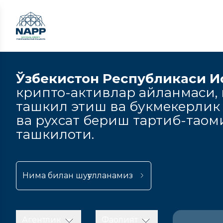
Ўзбекистон Республикаси И
крипто-активлар айланмаси, к
ташкил этиш ва букмекерлик
ва рухсат бериш тартиб-тао
ташкилоти.
Нима билан шуғулланамиз
Агентлик
Фаолият