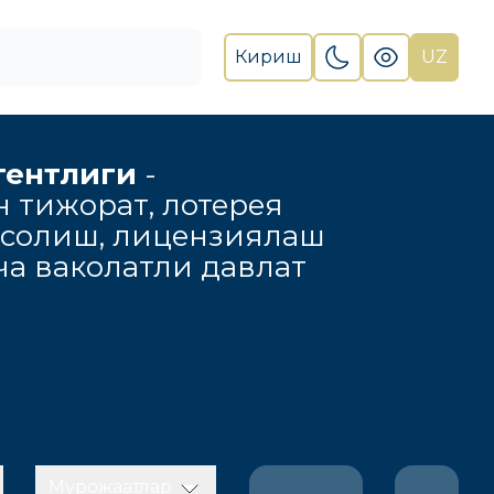
Кириш
UZ
гентлиги
-
н тижорат, лотерея
 солиш, лицензиялаш
а ваколатли давлат
Мурожаатлар