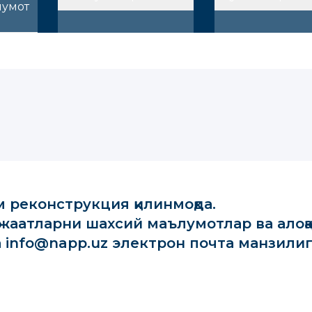
лумот
 реконструкция қилинмоқда.
аатларни шахсий маълумотлар ва алоқ
 info@napp.uz электрон почта манзили