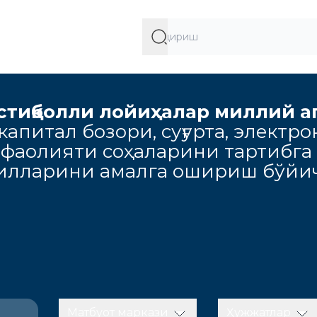
стиқболли лойиҳалар миллий а
апитал бозори, суғурта, электро
 фаолияти соҳаларини тартибга
милларини амалга ошириш бўйич
Матбуот маркази
Ҳужжатлар