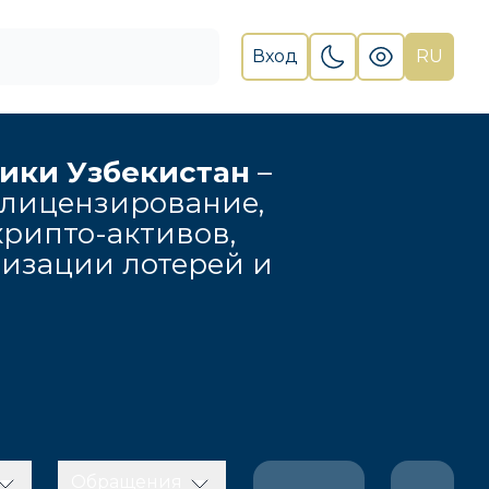
Вход
RU
лики Узбекистан
–
 лицензирование,
рипто-активов,
низации лотерей и
Обращения