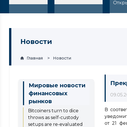
Откр
Новости
Главная
Новости
Прек
Мировые новости
финансовых
09.05.
рынков
В соотве
Bitcoiners turn to dice
уведомит
throws as self-custody
от 21 ф
setups are re-evaluated