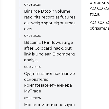
отдельны
07.08.2026
АО СО «G
Binance Bitcoin volume
года.
ratio hits record as futures
АО СО «
outweigh spot eight times
обязател
over
07.08.2026
Bitcoin ETF inflows surge
after Coldcard hack, but
link is unclear: Bloomberg
analyst
06.08.2026
Суд назначил наказание
основателю
криптомаркетмейкера
MyTrade
07.08.2026
Мошенники используют