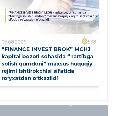
05.08.2026
538
“FINANCE INVEST BROK” MCHJ
kapital bozori sohasida “Tartibga
solish qumdoni” maxsus huquqiy
rejimi ishtirokchisi sifatida
ro‘yxatdan o‘tkazildi