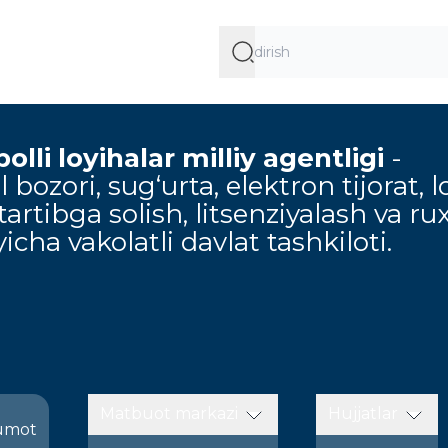
lli loyihalar milliy agentligi
-
 bozori, sug‘urta, elektron tijorat, l
artibga solish, litsenziyalash va ru
icha vakolatli davlat tashkiloti.
Matbuot markazi
Hujjatlar
umot