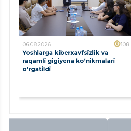
06.08.2026
108
Yoshlarga kiberxavfsizlik va
raqamli gigiyena ko‘nikmalari
o‘rgatildi