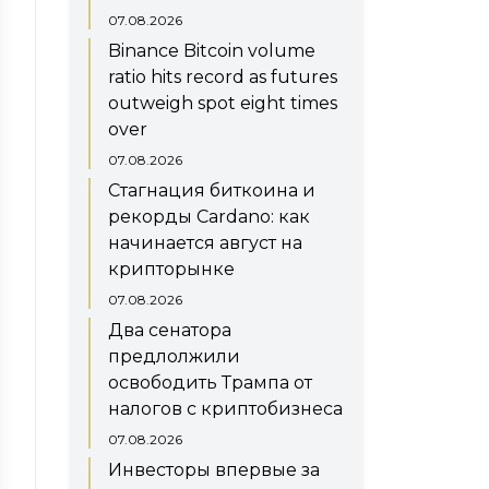
chiqarish sohasida maxsus rejim
07.08.2026
ishtirokchilarining reyestri
Binance Bitcoin volume
Obligatsiyalar chiqarish bo‘yicha
ratio hits record as futures
XMI ro‘yxati
outweigh spot eight times
over
Investitsiya platformalari
sohasidagi maxsus rejim
07.08.2026
ishtirokchilari reyestri
Стагнация биткоина и
рекорды Cardano: как
начинается август на
крипторынке
07.08.2026
Два сенатора
предлолжили
освободить Трампа от
налогов с криптобизнеса
07.08.2026
Инвесторы впервые за