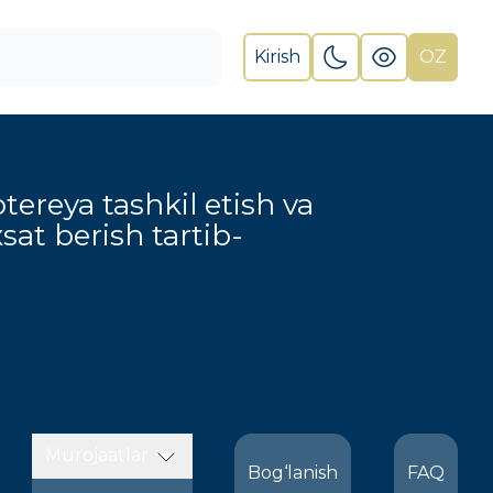
Kirish
OZ
otereya tashkil etish va
xsat berish tartib-
Murojaatlar
Bog‘lanish
FAQ