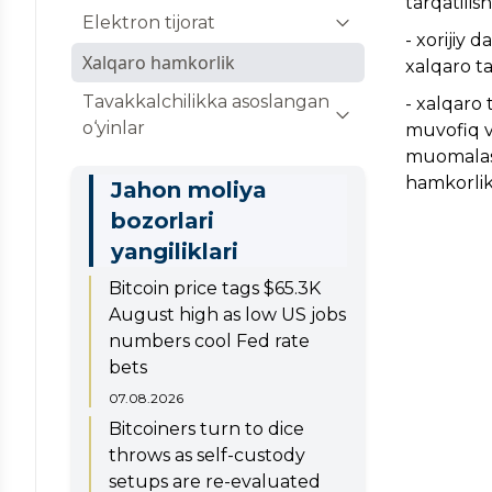
tarqatilis
reyestri
faoliyatni litsenziyalash
Sug‘urtalovchilar reytingi
Elektron tijorat
- xorijiy 
Kripto-aktivlar aylanmasi
Qimmatli qog'ozlar bozori
Malaka talablari
Maxsus elektron savdo
Xalqaro hamkorlik
xalqaro ta
sohasidagi maxsus rejim
professional ishtirokchilarining
platformalari reestri
ishtirokchilari reyestri
reestri
Maxfiylik siyosati
Tavakkalchilikka asoslangan
- xalqaro
Onlayn savdo platformalari
o‘yinlar
muvofiq va
Litsenziyalar va ruxsat etish
Qimmatli qog‘ozlar bilan
Aktuariy malaka sertifikatlari
faoliyatini baholash reytingi
muomalasi,
xususiyatiga ega hujjatlarning
operatsiyalarni amalga oshirish
reyestri
Litsenziyalar reyestri
hamkorlik 
Jahon moliya
elektron reyestri
huquqini beruvchi malaka
Statistika va tahlil
bozorlari
sertifikatiga ega bo‘lgan
Ma’lumotlarning taqsimlangan
jismoniy shaxslar reyestri
Sug‘urta faoliyatini litsenziyalash
yangiliklari
reyestri
Davlat ro‘yxatidan o‘tkazilgan
Bitcoin price tags $65.3K
Xizmatlar provayderlari
qimmatli qog‘ozlar chiqarilishlari
August high as low US jobs
Reyestri
numbers cool Fed rate
bets
Kapital bozori sohasidagi
07.08.2026
maxsus rejim ishtirokchilari
Bitcoiners turn to dice
reyestri
throws as self-custody
Ipoteka obligatsiyalarini
setups are re-evaluated