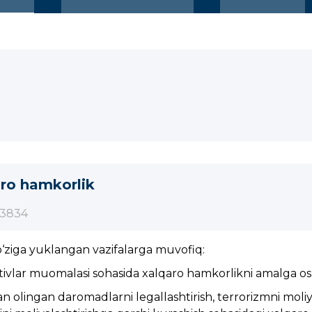
ro hamkorlik
3834
o‘ziga yuklangan vazifalarga muvofiq:
tivlar muomalasi sohasida xalqaro hamkorlikni amalga osh
an olingan daromadlarni legallashtirish, terrorizmni moliy