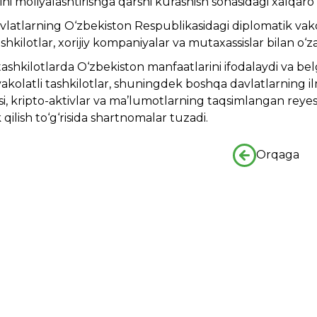
hini moliyalashtirishga qarshi kurashish sohasidagi xalqar
davlatlarning O‘zbekiston Respublikasidagi diplomatik va
shkilotlar, xorijiy kompaniyalar va mutaxassislar bilan o‘z
 tashkilotlarda O‘zbekiston manfaatlarini ifodalaydi va b
kolatli tashkilotlar, shuningdek boshqa davlatlarning il
 kripto-aktivlar va ma’lumotlarning taqsimlangan reyestri
qilish to‘g‘risida shartnomalar tuzadi.
Orqaga