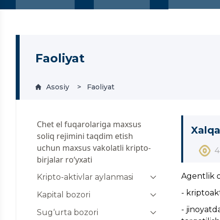
Faoliyat
Asosiy
Faoliyat
Chet el fuqarolariga maxsus
Xalqa
soliq rejimini taqdim etish
uchun maxsus vakolatli kripto-
4
birjalar ro‘yxati
Agentlik 
Kripto-aktivlar aylanmasi
- kriptoak
Mayning
Kapital bozori
- jinoyatd
Kripto-aktivlarning elektron
Qimmatli qog‘ozlar bozorida
Sug‘urta bozori