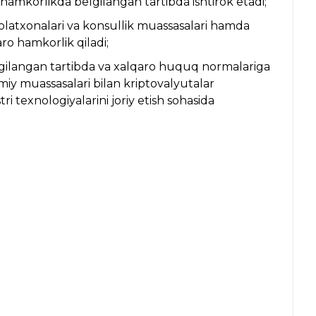
o hamkorlikda belgilangan tartibda ishtirok etadi;
kolatxonalari va konsullik muassasalari hamda
aro hamkorlik qiladi;
elgilangan tartibda va xalqaro huquq normalariga
miy muassasalari bilan kriptovalyutalar
 texnologiyalarini joriy etish sohasida