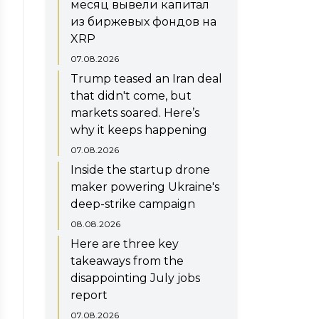
месяц вывели капитал
из биржевых фондов на
XRP
07.08.2026
Trump teased an Iran deal
that didn't come, but
markets soared. Here’s
why it keeps happening
07.08.2026
Inside the startup drone
maker powering Ukraine's
deep-strike campaign
08.08.2026
Here are three key
takeaways from the
disappointing July jobs
report
07.08.2026