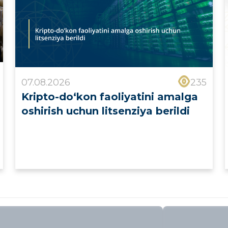
07.08.2026
235
Kripto-do‘kon faoliyatini amalga
oshirish uchun litsenziya berildi