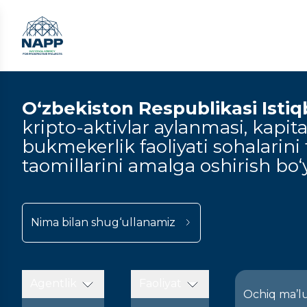
O‘zbekiston Respublikasi Istiqbo
kripto-aktivlar aylanmasi, kapital
bukmekerlik faoliyati sohalarini t
taomillarini amalga oshirish bo‘y
Nima bilan shug‘ullanamiz
Agentlik
Faoliyat
Ochiq ma’l