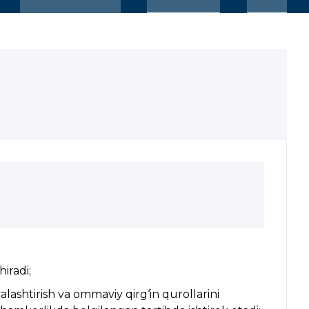
iradi;
alashtirish va ommaviy qirg‘in qurollarini