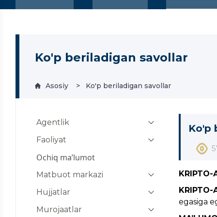
Ko'p beriladigan savollar
Asosiy
Ko'p beriladigan savollar
Agentlik
Ko'p 
Agentlik haqida
Faoliyat
5
Rahbariyat
Chet el fuqarolariga maxsus
Ochiq ma’lumot
soliq rejimini taqdim etish
KRIPTO-
Markaziy apparat
Matbuot markazi
uchun maxsus vakolatli kripto-
KRIPTO-
Maslahatlashuv kengashi
birjalar ro‘yxati
Yangiliklar
Hujjatlar
egasiga e
Korrupsiyaga qarshi kurashish
Kripto-aktivlar aylanmasi
Bilish muhim
Kripto-aktivlar aylanmasi
Murojaatlar