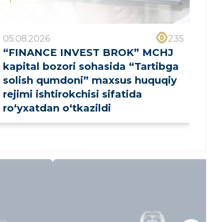
05.08.2026
235
“FINANCE INVEST BROK” MCHJ
kapital bozori sohasida “Tartibga
solish qumdoni” maxsus huquqiy
rejimi ishtirokchisi sifatida
ro‘yxatdan o‘tkazildi