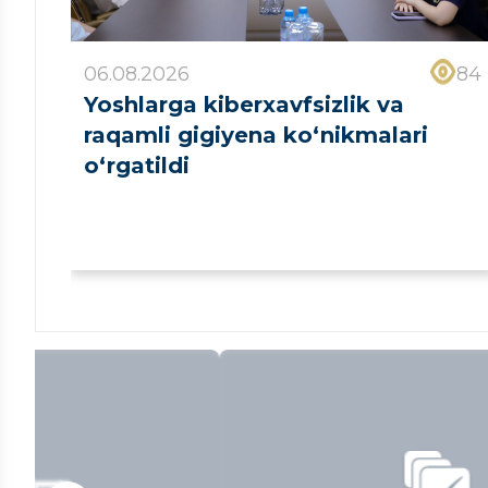
06.08.2026
84
Yoshlarga kiberxavfsizlik va
raqamli gigiyena ko‘nikmalari
o‘rgatildi