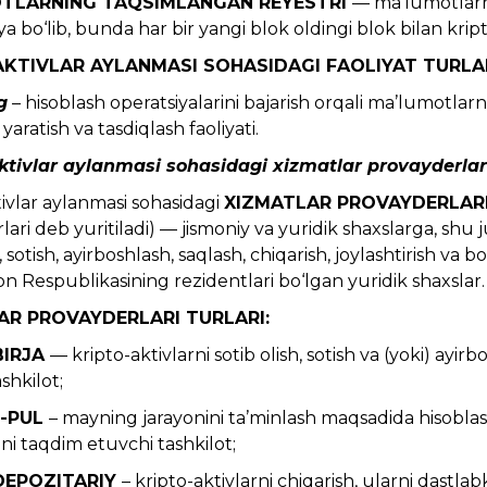
TLARNING TAQSIMLANGAN REYESTRI
— ma’lumotlarni
a bo‘lib, bunda har bir yangi blok oldingi blok bilan krip
AKTIVLAR AYLANMASI SOHASIDAGI FAOLIYAT TURLA
g
– hisoblash operatsiyalarini bajarish orqali ma’lumotlarn
i yaratish va tasdiqlash faoliyati.
ktivlar aylanmasi sohasidagi xizmatlar provayderlar 
ivlar aylanmasi sohasidagi
XIZMATLAR PROVAYDERLAR
ari deb yuritiladi) — jismoniy va yuridik shaxslarga, sh
h, sotish, ayirboshlash, saqlash, chiqarish, joylashtirish va
n Respublikasining rezidentlari bo‘lgan yuridik shaxslar.
AR PROVAYDERLARI TURLARI:
BIRJA
— kripto-aktivlarni sotib olish, sotish va (yoki) a
shkilot;
-PUL
– mayning jarayonini ta’minlash maqsadida hisoblas
ni taqdim etuvchi tashkilot;
DEPOZITARIY
– kripto-aktivlarni chiqarish, ularni dastlab