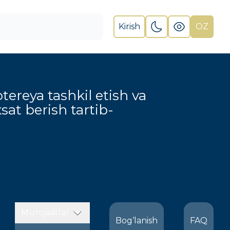
Kirish
OZ
otereya tashkil etish va
xsat berish tartib-
Murojaatlar
Bog‘lanish
FAQ