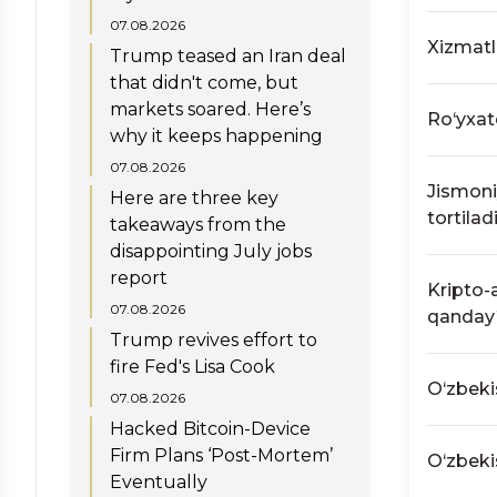
O‘zbeki
O‘zbekist
07.08.2026
iqtisodi
kripto-ak
Xizmatl
bandiga 
Trump teased an Iran deal
mayning 
Kripto-a
that didn't come, but
foydalang
qilish v
Xizmatlar
markets soared. Here’s
Mayning 
Mazkur t
O‘zbekist
Ro‘yxat
elektr e
why it keeps happening
Kripto-a
to‘g‘risi
bilan sh
tasdiql
jumladan 
Xizmatlar
07.08.2026
belgilang
Kriptoa
baravari 
Jismoni
Here are three key
Tig‘iz da
kripto-
Respublik
tortilad
belgilana
takeaways from the
bo‘lgan
Iste’mol 
O‘zbeki
disappointing July jobs
O‘zbekist
Mayning 
kodeksi
report
kripto-ak
litsenzi
Kripto-a
bo‘ladi.
shaxslarn
07.08.2026
shaklda a
Ta’kidl
qanday
operatsiy
hamda sa
platfor
Trump revives effort to
majburiy 
hududid
Zarur ma’
fire Fed's Lisa Cook
uchun t
https://n
O‘zbeki
07.08.2026
Bundan t
qonuniy
Hacked Bitcoin-Device
Bugungi 
Respubl
Firm Plans ‘Post-Mortem’
O‘zbekist
O‘zbeki
olmaydi
O‘zbekis
Eventually