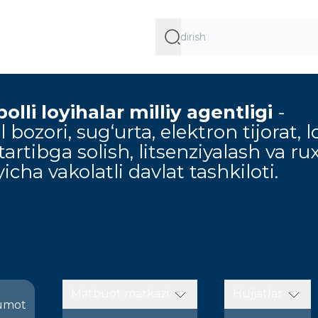
lli loyihalar milliy agentligi
-
 bozori, sug‘urta, elektron tijorat, l
artibga solish, litsenziyalash va ru
icha vakolatli davlat tashkiloti.
Matbuot markazi
Hujjatlar
umot