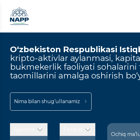
O‘zbekiston Respublikasi Istiqbo
kripto-aktivlar aylanmasi, kapital
bukmekerlik faoliyati sohalarini t
taomillarini amalga oshirish bo‘y
Nima bilan shug‘ullanamiz
Agentlik
Faoliyat
Ochiq ma’l