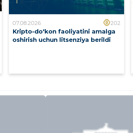
07.08.2026
202
Kripto-do‘kon faoliyatini amalga
oshirish uchun litsenziya berildi