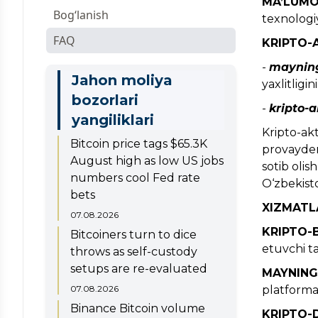
MA’LUMO
Bo‘sh ish o‘rinlari
Kapital bozori
E’lonlar
Kapital bozori
Agentlik xodimlarining
Bog‘lanish
texnologiy
korrupsiyasining oldini olish
Lokal aktlar
Sug‘urta bozori
Sug‘urta bozori
FAQ
KRIPTO-
bo‘yicha murojaat
Elektron tijorat
Elektron tijorat
-
maynin
Fuqarolar murojaati haqidagi
Jahon moliya
yaxlitligin
Tavakkalchilikka asoslangan
Lotereyalar va tavakkalchilikka
qonun
bozorlari
o‘yinlar
asoslangan o‘yinlar
-
kripto-a
Murojaatlarning ko‘rib chiqilishi
yangiliklari
Kripto-akt
Xalqaro hamkorlik
to‘g‘risida ma'lumot
Bitcoin price tags $65.3K
provayderl
Fuqarolarni qabul qilish jadvali
August high as low US jobs
sotib olis
numbers cool Fed rate
O‘zbekisto
Arizaning holatini tekshirish
bets
XIZMATL
Murojaatni yuborish
07.08.2026
KRIPTO-
Bitcoiners turn to dice
etuvchi ta
throws as self-custody
setups are re-evaluated
MAYNING
07.08.2026
platforma
Binance Bitcoin volume
KRIPTO-