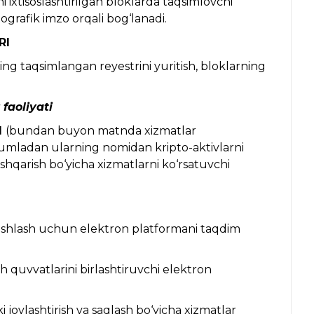
 ixtisoslashtirilgan bloklarda taqsimlovchi
tografik imzo orqali bog‘lanadi.
RI
ing taqsimlangan reyestrini yuritish, bloklarning
faoliyati
I
(bundan buyon matnda xizmatlar
u jumladan ularning nomidan kripto-aktivlarni
 boshqarish bo‘yicha xizmatlarni ko‘rsatuvchi
yirboshlash uchun elektron platformani taqdim
h quvvatlarini birlashtiruvchi elektron
ki joylashtirish va saqlash bo‘yicha xizmatlar