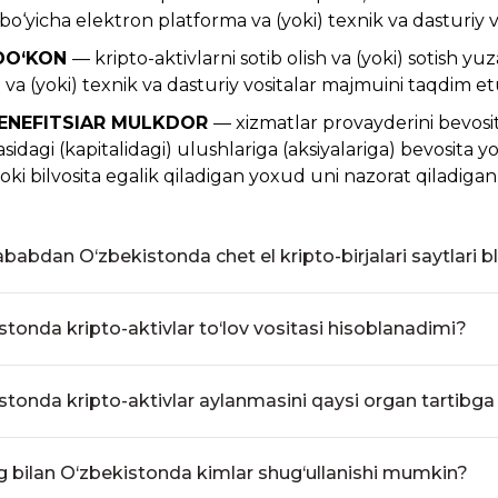
 bo‘yicha elektron platforma va (yoki) texnik va dasturiy 
DO‘KON
— kripto-aktivlarni sotib olish va (yoki) sotish y
va (yoki) texnik va dasturiy vositalar majmuini taqdim et
BENEFITSIAR MULKDOR
— xizmatlar provayderini bevosit
idagi (kapitalidagi) ulushlariga (aksiyalariga) bevosita y
oki bilvosita egalik qiladigan yoxud uni nazorat qiladigan
babdan O‘zbekistonda chet el kripto-birjalari saytlari 
aktivlar aylanmasi sohasida faoliyatni amalga oshiri
malar (kripto-birjalar va elektron ayirboshlash shaxobcha
stonda kripto-aktivlar to‘lov vositasi hisoblanadimi?
riga muvofiq foydalanish belgilangan tartibda cheklanga
n, O‘zbekiston Respublikasi “Axborotlashtirish to‘g‘ri
on Respublikasi Prezidentining 2018 yil 3 iyuldagi PQ-3832-sonli 
l 5 sentabrdagi «Butunjahon internet tarmog‘ida axborot
tivlar aylanmasi sohasini rivojlantirish chora-tadbirlari to‘g‘risida”
stonda kripto-aktivlar aylanmasini qaysi organ tartibga
ari to‘g‘risida»gi O‘zbekiston Respublikasi Vazirlar M
ton Respublikasi hududida kri
a boshqa javobgarlikka sabab bo‘ladigan boshqa harakatla
on Respublikasi Istiqbolli loyihalar milliy agentligi kripto-aktivla
tlar sahifalaridan foydalanilganda internet tarmog‘idagi 
i litsenziyalash va ruxsat berish tartib-taomillari bo‘yicha vakolatli
 bilan O‘zbekistonda kimlar shug‘ullanishi mumkin?
 cheklash o‘rnatilishi mumkin.