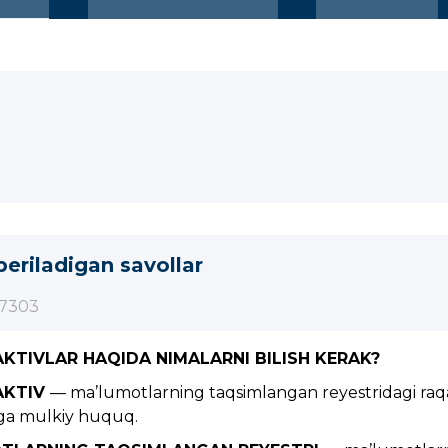
beriladigan savollar
7303
AKTIVLAR HAQIDA NIMALARNI BILISH KERAK?
AKTIV
— ma’lumotlarning taqsimlangan reyestridagi raqaml
ga mulkiy huquq.