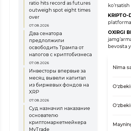
ratio hits record as futures
ko‘rsatish
outweigh spot eight times
KRIPTO-
over
platforma 
07.08.2026
OXIRGI 
Два сенатора
jamg‘armas
предлолжили
bevosita y
освободить Трампа от
налогов с криптобизнеса
07.08.2026
Nima sa
Инвесторы впервые за
месяц вывели капитал
Kripto-
из биржевых фондов на
platfor
O‘zbeki
talabla
XRP
Jumlada
O‘zbekist
07.08.2026
2018 yi
kripto-ak
O‘zbeki
Суд назначил наказание
tadbirl
O‘zbekis
jinoiy v
основателю
O‘zbekist
veb-say
криптомаркетмейкера
faoliyatn
Mayning
kirishni
MyTrade