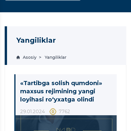
Yangiliklar
Asosiy
Yangiliklar
«Tartibga solish qumdoni»
maxsus rejimining yangi
loyihasi ro‘yxatga olindi
29.01.2024
7762