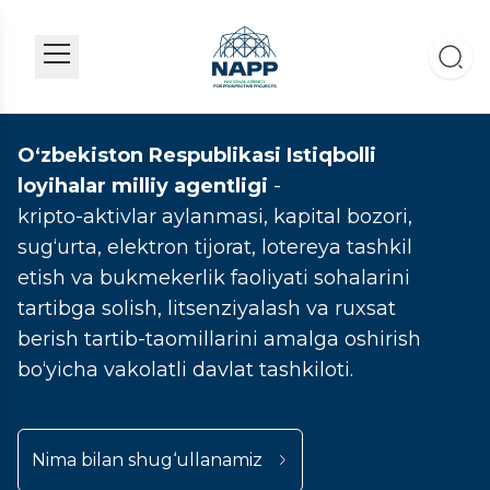
O‘zbekiston Respublikasi Istiqbolli
loyihalar milliy agentligi
-
kripto-aktivlar aylanmasi, kapital bozori,
sug‘urta, elektron tijorat, lotereya tashkil
etish va bukmekerlik faoliyati sohalarini
tartibga solish, litsenziyalash va ruxsat
berish tartib-taomillarini amalga oshirish
bo‘yicha vakolatli davlat tashkiloti.
Nima bilan shug‘ullanamiz