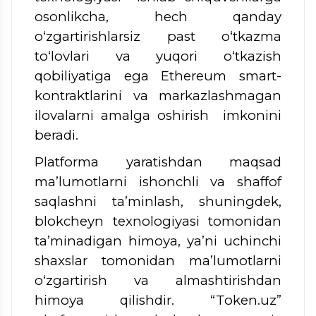
osonlikcha, hech qanday
o‘zgartirishlarsiz past o‘tkazma
to‘lovlari va yuqori o‘tkazish
qobiliyatiga ega Ethereum smart-
kontraktlarini va markazlashmagan
ilovalarni amalga oshirish imkonini
beradi.
Platforma yaratishdan maqsad
ma’lumotlarni ishonchli va shaffof
saqlashni ta’minlash, shuningdek,
blokcheyn texnologiyasi tomonidan
ta’minadigan himoya, ya’ni uchinchi
shaxslar tomonidan ma’lumotlarni
o‘zgartirish va almashtirishdan
himoya qilishdir. “Token.uz”