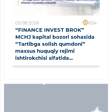
05.08.2026
654
“FINANCE INVEST BROK”
MCHJ kapital bozori sohasida
“Tartibga solish qumdoni”
maxsus huquqiy rejimi
ishtirokchisi sifatida
ro‘yxatdan o‘tkazildi