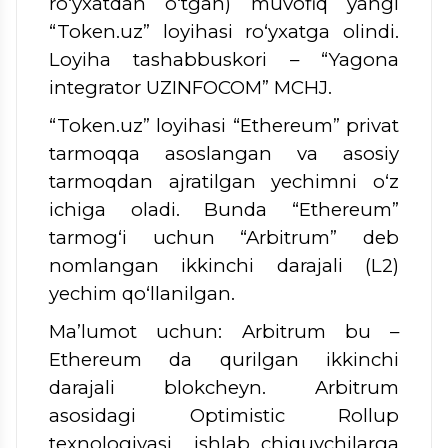
ro‘yxatdan o‘tgan) muvofiq yangi
“Token.uz” loyihasi ro‘yxatga olindi.
Loyiha tashabbuskori – “Yagona
integrator UZINFOCOM” MCHJ.
“Token.uz” loyihasi “Ethereum” privat
tarmoqqa asoslangan va asosiy
tarmoqdan ajratilgan yechimni o‘z
ichiga oladi. Bunda “Ethereum”
tarmog‘i uchun “Arbitrum” deb
nomlangan ikkinchi darajali (L2)
yechim qo‘llanilgan.
Ma’lumot uchun: Arbitrum bu –
Ethereum da qurilgan ikkinchi
darajali blokcheyn. Arbitrum
asosidagi Optimistic Rollup
texnologiyasi ishlab chiquvchilarga