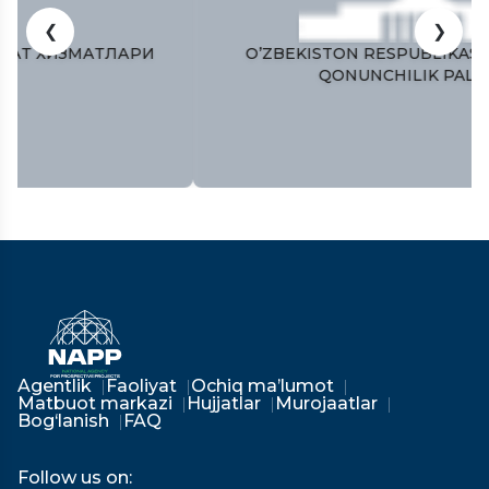
❮
❯
O’ZBEKISTON RESPUBLIKASI OLIY MAJLISI
QONUNCHILIK PALATASI
Agentlik
Faoliyat
Ochiq ma’lumot
Matbuot markazi
Hujjatlar
Murojaatlar
Bog‘lanish
FAQ
Follow us on: