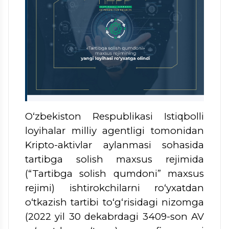
O‘zbekiston Respublikasi Istiqbolli
loyihalar milliy agentligi tomonidan
Kripto-aktivlar aylanmasi sohasida
tartibga solish maxsus rejimida
(“Tartibga solish qumdoni” maxsus
rejimi) ishtirokchilarni ro‘yxatdan
o‘tkazish tartibi to‘g‘risidagi nizomga
(2022 yil 30 dekabrdagi 3409-son AV