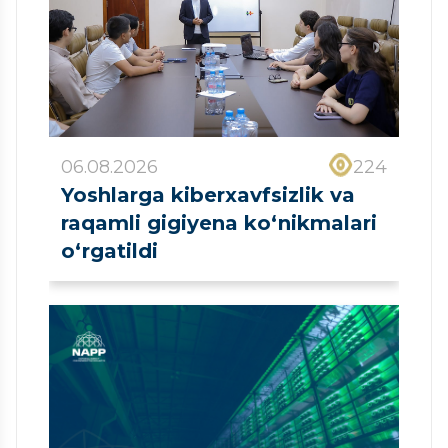
06.08.2026
224
Yoshlarga kiberxavfsizlik va
raqamli gigiyena ko‘nikmalari
o‘rgatildi