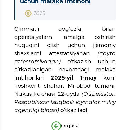
uchun malaka imtihoni
3925
Qimmatli qog‘ozlar bilan
operatsiyalarni amalga oshirish
huquqini olish uchun jismoniy
shaxslarni attestatsiyadan
(qayta
attestatsiyadan)
o‘tkazish uchun
o’tkaziladigan navbatdagi malaka
imtihonlari
2025-yil 1-may
kuni
Toshkent shahar, Mirobod tumani,
Nukus ko’chasi 22-uyda
(O’zbekiston
Respublikasi Istiqbolli loyihalar milliy
agentligi binosi)
o’tkaziladi.
Orqaga