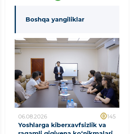
Boshqa yangiliklar
06.08.2026
145
Yoshlarga kiberxavfsizlik va
raqamli gigiyena ko‘nikmalari