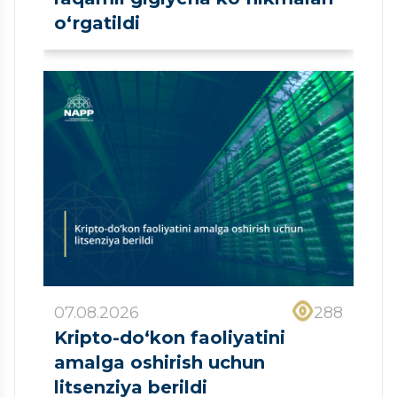
o‘rgatildi
07.08.2026
288
Kripto-do‘kon faoliyatini
amalga oshirish uchun
litsenziya berildi