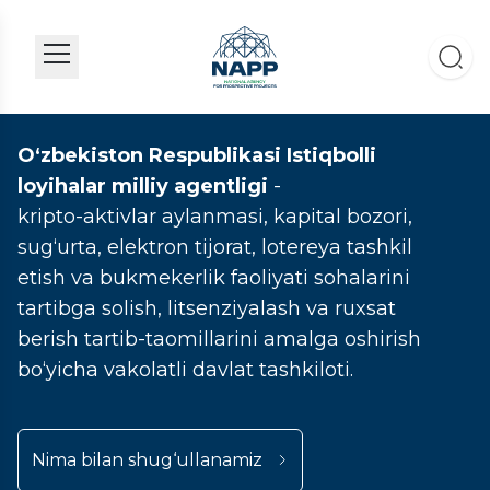
O‘zbekiston Respublikasi Istiqbolli
loyihalar milliy agentligi
-
kripto-aktivlar aylanmasi, kapital bozori,
sug‘urta, elektron tijorat, lotereya tashkil
etish va bukmekerlik faoliyati sohalarini
tartibga solish, litsenziyalash va ruxsat
berish tartib-taomillarini amalga oshirish
bo‘yicha vakolatli davlat tashkiloti.
Nima bilan shug‘ullanamiz