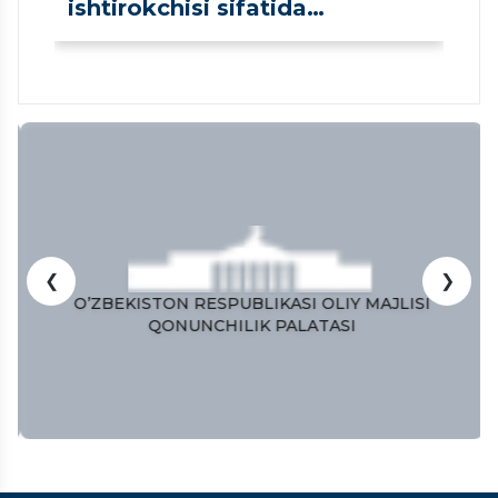
ishtirokchisi sifatida
ro‘yxatdan o‘tkazildi
❮
❯
O’ZBEKISTON RESPUBLIKASI OLIY MAJLISI
QONUNCHILIK PALATASI