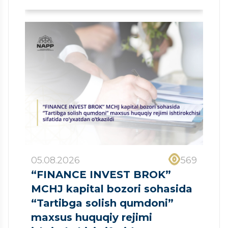
05.08.2026
569
“FINANCE INVEST BROK”
MCHJ kapital bozori sohasida
“Tartibga solish qumdoni”
maxsus huquqiy rejimi