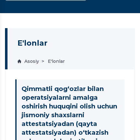
E'lonlar
Asosiy
E'lonlar
Qimmatli qog‘ozlar bilan
operatsiyalarni amalga
oshirish huquqini olish uchun
jismoniy shaxslarni
attestatsiyadan (qayta
attestatsiyadan) o‘tkazish