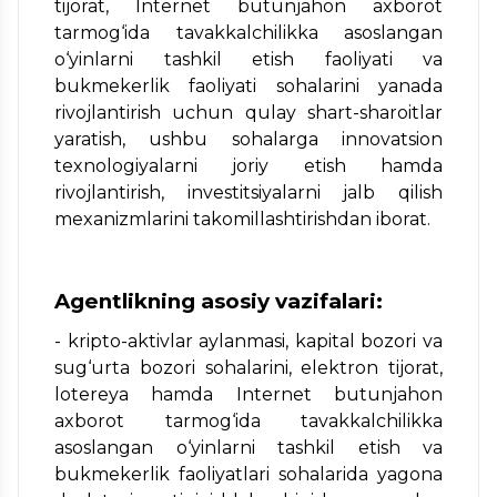
tijorat, Internet butunjahon axborot
tarmog‘ida tavakkalchilikka asoslangan
o‘yinlarni tashkil etish faoliyati va
bukmekerlik faoliyati sohalarini yanada
rivojlantirish uchun qulay shart-sharoitlar
yaratish, ushbu sohalarga innovatsion
texnologiyalarni joriy etish hamda
rivojlantirish, investitsiyalarni jalb qilish
mexanizmlarini takomillashtirishdan iborat.
Agentlikning asosiy vazifalari:
- kripto-aktivlar aylanmasi, kapital bozori va
sug‘urta bozori sohalarini, elektron tijorat,
lotereya hamda Internet butunjahon
axborot tarmog‘ida tavakkalchilikka
asoslangan o‘yinlarni tashkil etish va
bukmekerlik faoliyatlari sohalarida yagona