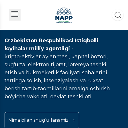
O‘zbekiston Respublikasi Istiqbolli
loyihalar milliy agentligi
-
kripto-aktivlar aylanmasi, kapital bozori,
sug‘urta, elektron tijorat, lotereya tashkil
etish va bukmekerlik faoliyati sohalarini
tartibga solish, litsenziyalash va ruxsat
berish tartib-taomillarini amalga oshirish
bo‘yicha vakolatli davlat tashkiloti.
Nima bilan shug‘ullanamiz