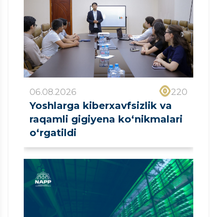
06.08.2026
220
Yoshlarga kiberxavfsizlik va
raqamli gigiyena ko‘nikmalari
o‘rgatildi