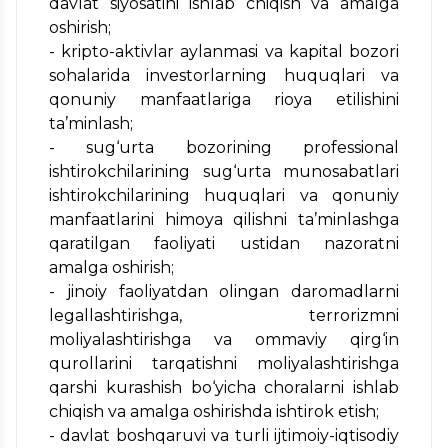
davlat siyosatini ishlab chiqish va amalga
oshirish;
- kripto-aktivlar aylanmasi va kapital bozori
sohalarida investorlarning huquqlari va
qonuniy manfaatlariga rioya etilishini
ta’minlash;
- sug‘urta bozorining professional
ishtirokchilarining sug‘urta munosabatlari
ishtirokchilarining huquqlari va qonuniy
manfaatlarini himoya qilishni ta’minlashga
qaratilgan faoliyati ustidan nazoratni
amalga oshirish;
- jinoiy faoliyatdan olingan daromadlarni
legallashtirishga, terrorizmni
moliyalashtirishga va ommaviy qirg‘in
qurollarini tarqatishni moliyalashtirishga
qarshi kurashish bo‘yicha choralarni ishlab
chiqish va amalga oshirishda ishtirok etish;
- davlat boshqaruvi va turli ijtimoiy-iqtisodiy