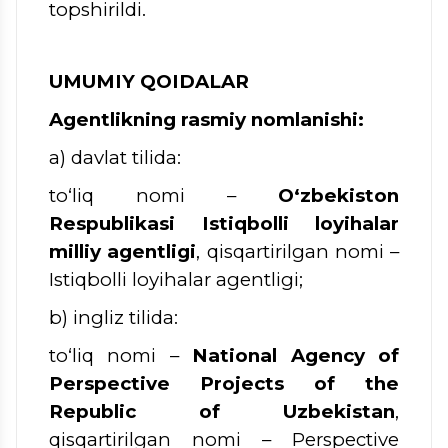
topshirildi.
UMUMIY QOIDALAR
Agentlikning rasmiy nomlanishi:
a) davlat tilida:
to‘liq nomi –
O‘zbekiston
Respublikasi Istiqbolli loyihalar
milliy agentligi
, qisqartirilgan nomi –
Istiqbolli loyihalar agentligi;
b) ingliz tilida:
to‘liq nomi –
National Agency of
Perspective Projects of the
Republic of Uzbekistan
,
qisqartirilgan nomi – Perspective