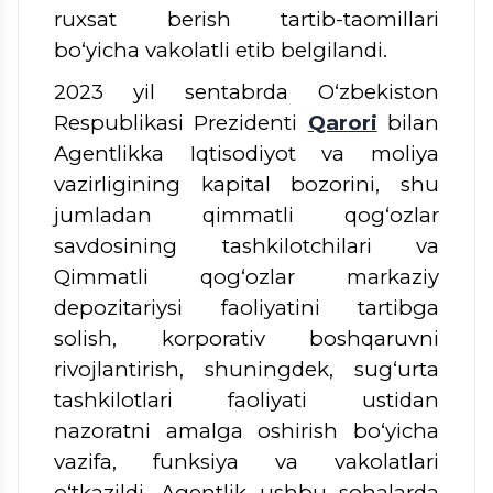
ruxsat berish tartib-taomillari
bo‘yicha vakolatli etib belgilandi.
2023 yil sentabrda O‘zbekiston
Respublikasi Prezidenti
Qarori
bilan
Agentlikka Iqtisodiyot va moliya
vazirligining kapital bozorini, shu
jumladan qimmatli qog‘ozlar
savdosining tashkilotchilari va
Qimmatli qog‘ozlar markaziy
depozitariysi faoliyatini tartibga
solish, korporativ boshqaruvni
rivojlantirish, shuningdek, sug‘urta
tashkilotlari faoliyati ustidan
nazoratni amalga oshirish bo‘yicha
vazifa, funksiya va vakolatlari
o‘tkazildi. Agentlik ushbu sohalarda