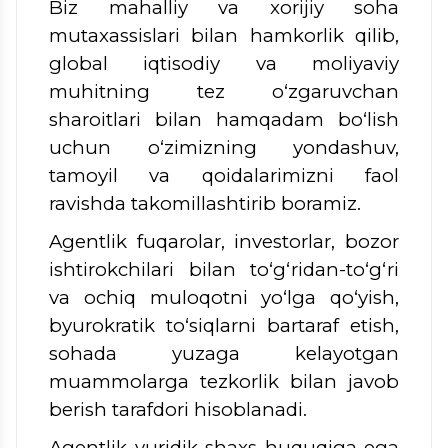
Biz mahalliy va xorijiy soha
mutaxassislari bilan hamkorlik qilib,
global iqtisodiy va moliyaviy
muhitning tez o‘zgaruvchan
sharoitlari bilan hamqadam bo‘lish
uchun o‘zimizning yondashuv,
tamoyil va qoidalarimizni faol
ravishda takomillashtirib boramiz.
Agentlik fuqarolar, investorlar, bozor
ishtirokchilari bilan to‘g‘ridan-to‘g‘ri
va ochiq muloqotni yo‘lga qo‘yish,
byurokratik to‘siqlarni bartaraf etish,
sohada yuzaga kelayotgan
muammolarga tezkorlik bilan javob
berish tarafdori hisoblanadi.
Agentlik yuridik shaxs huquqiga ega