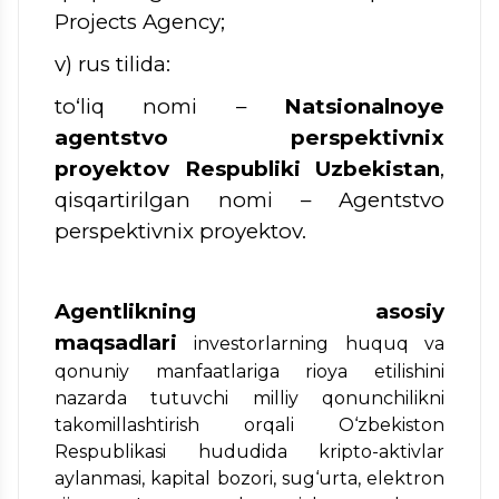
Projects Agency;
v) rus tilida:
to‘liq nomi –
Natsionalnoye
agentstvo perspektivnix
proyektov Respubliki Uzbekistan
,
qisqartirilgan nomi – Agentstvo
perspektivnix proyektov.
Agentlikning asosiy
maqsadlari
investorlarning huquq va
qonuniy manfaatlariga rioya etilishini
nazarda tutuvchi milliy qonunchilikni
takomillashtirish orqali O‘zbekiston
Respublikasi hududida kripto-aktivlar
aylanmasi, kapital bozori, sug‘urta, elektron