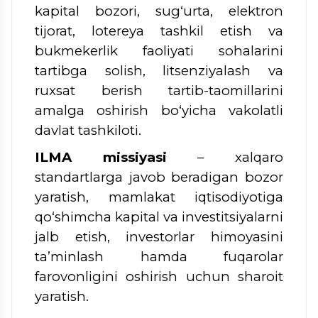
kapital bozori, sug‘urta, elektron
tijorat, lotereya tashkil etish va
bukmekerlik faoliyati sohalarini
tartibga solish, litsenziyalash va
ruxsat berish tartib-taomillarini
amalga oshirish bo‘yicha vakolatli
davlat tashkiloti.
ILMA missiyasi
– xalqaro
standartlarga javob beradigan bozor
yaratish, mamlakat iqtisodiyotiga
qo‘shimcha kapital va investitsiyalarni
jalb etish, investorlar himoyasini
ta’minlash hamda fuqarolar
farovonligini oshirish uchun sharoit
yaratish.